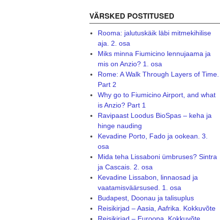
VÄRSKED POSTITUSED
Rooma: jalutuskäik läbi mitmekihilise
aja. 2. osa
Miks minna Fiumicino lennujaama ja
mis on Anzio? 1. osa
Rome: A Walk Through Layers of Time.
Part 2
Why go to Fiumicino Airport, and what
is Anzio? Part 1
Ravipaast Loodus BioSpas – keha ja
hinge nauding
Kevadine Porto, Fado ja ookean. 3.
osa
Mida teha Lissaboni ümbruses? Sintra
ja Cascais. 2. osa
Kevadine Lissabon, linnaosad ja
vaatamisväärsused. 1. osa
Budapest, Doonau ja talisuplus
Reisikirjad – Aasia, Aafrika. Kokkuvõte
Reisikirjad – Euroopa. Kokkuvõte