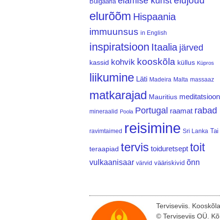
elujõud
elamise kunst
Bulgaaria
elurõõm
Hispaania
immuunsus
in English
inspiratsioon
Itaalia
järved
kooskõla
kohvik
kassid
küllus
Küpros
liikumine
Läti
Madeira
Malta
massaaz
matkarajad
meditatsioon
Mauritius
Portugal
rabad
raamat
mineraalid
Poola
reisimine
Tai
ravimtaimed
Sri Lanka
tervis
toit
teraapiad
toiduretsept
vulkaanisaar
õnn
vääriskivid
värvid
Terviseviis. Kooskõl
© Terviseviis OÜ. Kõ