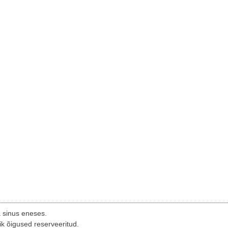
a sinus eneses.
ik õigused reserveeritud.