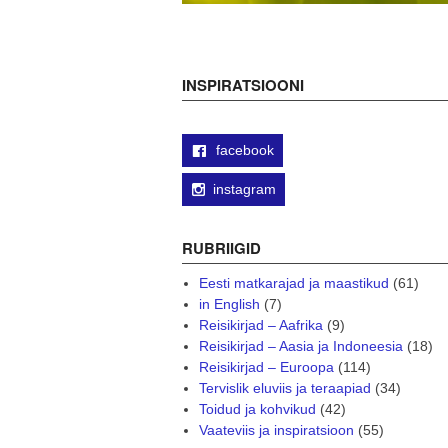
INSPIRATSIOONI
facebook
instagram
RUBRIIGID
Eesti matkarajad ja maastikud
(61)
in English
(7)
Reisikirjad – Aafrika
(9)
Reisikirjad – Aasia ja Indoneesia
(18)
Reisikirjad – Euroopa
(114)
Tervislik eluviis ja teraapiad
(34)
Toidud ja kohvikud
(42)
Vaateviis ja inspiratsioon
(55)