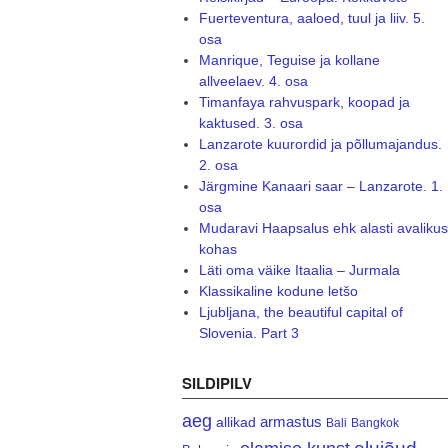
Fuerteventura, aaloed, tuul ja liiv. 5.
osa
Manrique, Teguise ja kollane
allveelaev. 4. osa
Timanfaya rahvuspark, koopad ja
kaktused. 3. osa
Lanzarote kuurordid ja põllumajandus.
2. osa
Järgmine Kanaari saar – Lanzarote. 1.
osa
Mudaravi Haapsalus ehk alasti avalikus
kohas
Läti oma väike Itaalia – Jurmala
Klassikaline kodune letšo
Ljubljana, the beautiful capital of
Slovenia. Part 3
SILDIPILV
aeg
armastus
allikad
Bali
Bangkok