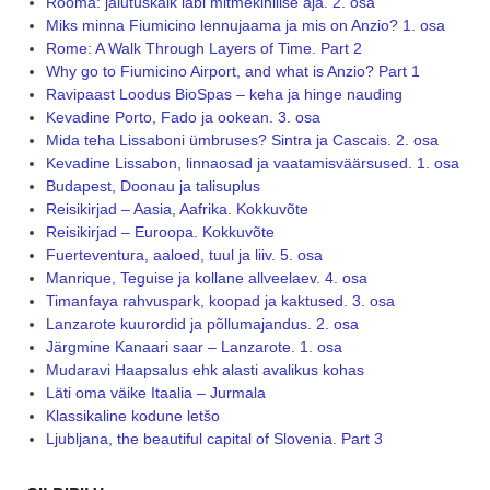
Rooma: jalutuskäik läbi mitmekihilise aja. 2. osa
Miks minna Fiumicino lennujaama ja mis on Anzio? 1. osa
Rome: A Walk Through Layers of Time. Part 2
Why go to Fiumicino Airport, and what is Anzio? Part 1
Ravipaast Loodus BioSpas – keha ja hinge nauding
Kevadine Porto, Fado ja ookean. 3. osa
Mida teha Lissaboni ümbruses? Sintra ja Cascais. 2. osa
Kevadine Lissabon, linnaosad ja vaatamisväärsused. 1. osa
Budapest, Doonau ja talisuplus
Reisikirjad – Aasia, Aafrika. Kokkuvõte
Reisikirjad – Euroopa. Kokkuvõte
Fuerteventura, aaloed, tuul ja liiv. 5. osa
Manrique, Teguise ja kollane allveelaev. 4. osa
Timanfaya rahvuspark, koopad ja kaktused. 3. osa
Lanzarote kuurordid ja põllumajandus. 2. osa
Järgmine Kanaari saar – Lanzarote. 1. osa
Mudaravi Haapsalus ehk alasti avalikus kohas
Läti oma väike Itaalia – Jurmala
Klassikaline kodune letšo
Ljubljana, the beautiful capital of Slovenia. Part 3