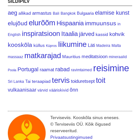
SILDIPILV
aeg
elamise kunst
armastus
allikad
Bulgaaria
Bali
Bangkok
elurõõm
Hispaania
elujõud
immuunsus
in
inspiratsioon
Itaalia
järved
kohvik
kassid
English
liikumine
kooskõla
Läti
küllus
Madeira
Malta
Küpros
matkarajad
meditatsioon
Mauritius
massaaz
mineraalid
reisimine
Portugal
rabad
raamat
ravimtaimed
Poola
tervis
toit
teraapiad
toiduretsept
Tai
Sri Lanka
vulkaanisaar
õnn
vääriskivid
värvid
Terviseviis. Kooskõla sinus eneses.
© Terviseviis OÜ. Kõik õigused
reserveeritud.
Privaatsustingimused