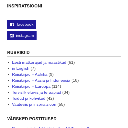
navigation
INSPIRATSIOONI
facebook
instagram
RUBRIIGID
Eesti matkarajad ja maastikud
(61)
in English
(7)
Reisikirjad – Aafrika
(9)
Reisikirjad – Aasia ja Indoneesia
(18)
Reisikirjad – Euroopa
(114)
Tervislik eluviis ja teraapiad
(34)
Toidud ja kohvikud
(42)
Vaateviis ja inspiratsioon
(55)
VÄRSKED POSTITUSED