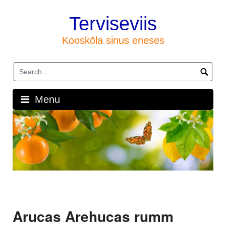
Skip
to
Terviseviis
content
Kooskõla sinus eneses
Menu
Arucas Arehucas rumm