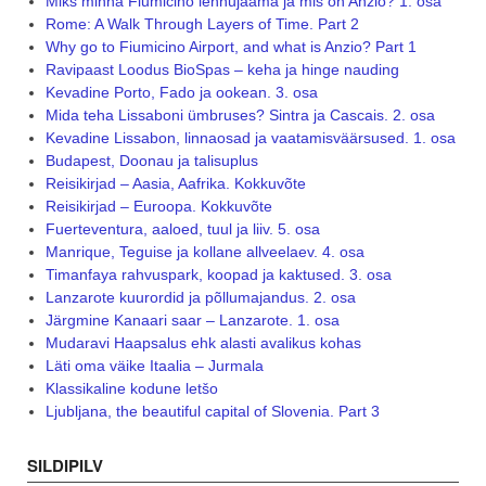
Miks minna Fiumicino lennujaama ja mis on Anzio? 1. osa
Rome: A Walk Through Layers of Time. Part 2
Why go to Fiumicino Airport, and what is Anzio? Part 1
Ravipaast Loodus BioSpas – keha ja hinge nauding
Kevadine Porto, Fado ja ookean. 3. osa
Mida teha Lissaboni ümbruses? Sintra ja Cascais. 2. osa
Kevadine Lissabon, linnaosad ja vaatamisväärsused. 1. osa
Budapest, Doonau ja talisuplus
Reisikirjad – Aasia, Aafrika. Kokkuvõte
Reisikirjad – Euroopa. Kokkuvõte
Fuerteventura, aaloed, tuul ja liiv. 5. osa
Manrique, Teguise ja kollane allveelaev. 4. osa
Timanfaya rahvuspark, koopad ja kaktused. 3. osa
Lanzarote kuurordid ja põllumajandus. 2. osa
Järgmine Kanaari saar – Lanzarote. 1. osa
Mudaravi Haapsalus ehk alasti avalikus kohas
Läti oma väike Itaalia – Jurmala
Klassikaline kodune letšo
Ljubljana, the beautiful capital of Slovenia. Part 3
SILDIPILV