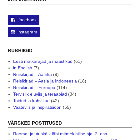
facebook
instagram
RUBRIIGID
Eesti matkarajad ja maastikud
(61)
in English
(7)
Reisikirjad – Aafrika
(9)
Reisikirjad – Aasia ja Indoneesia
(18)
Reisikirjad – Euroopa
(114)
Tervislik eluviis ja teraapiad
(34)
Toidud ja kohvikud
(42)
Vaateviis ja inspiratsioon
(55)
VÄRSKED POSTITUSED
Rooma: jalutuskäik läbi mitmekihilise aja. 2. osa