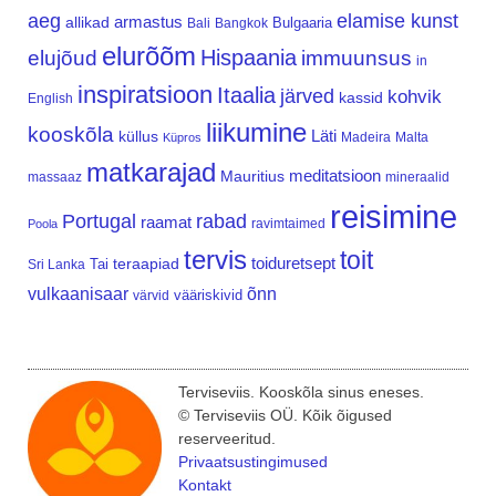
aeg
elamise kunst
armastus
allikad
Bulgaaria
Bali
Bangkok
elurõõm
Hispaania
elujõud
immuunsus
in
inspiratsioon
Itaalia
järved
kohvik
kassid
English
liikumine
kooskõla
Läti
küllus
Madeira
Malta
Küpros
matkarajad
meditatsioon
Mauritius
massaaz
mineraalid
reisimine
Portugal
rabad
raamat
ravimtaimed
Poola
tervis
toit
teraapiad
toiduretsept
Tai
Sri Lanka
vulkaanisaar
õnn
vääriskivid
värvid
Terviseviis. Kooskõla sinus eneses.
© Terviseviis OÜ. Kõik õigused
reserveeritud.
Privaatsustingimused
Kontakt