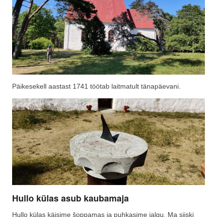
Päikesekell aastast 1741 töötab laitmatult tänapäevani.
Hullo külas asub kaubamaja
Hullo külas käisime šoppamas ja puhkasime jalgu. Ma siiski