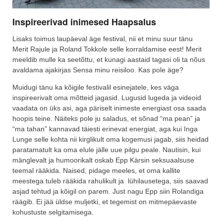
Inspireerivad inimesed Haapsalus
Lisaks toimus laupäeval äge festival, nii et minu suur tänu
Merit Rajule ja Roland Tokkole selle korraldamise eest! Merit
meeldib mulle ka seetõttu, et kunagi aastaid tagasi oli ta nõus
avaldama ajakirjas Sensa minu reisiloo. Kas pole äge?
Muidugi tänu ka kõigile festivalil esinejatele, kes väga
inspireerivalt oma mõtteid jagasid. Lugusid lugeda ja videoid
vaadata on üks asi, aga päriselt inimeste energiast osa saada
hoopis teine. Näiteks pole ju saladus, et sõnad “ma pean” ja
“ma tahan” kannavad täiesti erinevat energiat, aga kui Inga
Lunge selle kohta nii kirglikult oma kogemusi jagab, siis heidad
paratamatult ka oma elule jälle uue pilgu peale. Nautisin, kui
mänglevalt ja humoorikalt oskab Epp Kärsin seksuaalsuse
teemal rääkida. Naised, pidage meeles, et oma kallite
meestega tuleb rääkida rahulikult ja lühilausetega, siis saavad
asjad tehtud ja kõigil on parem. Just nagu Epp siin Rolandiga
räägib. Ei jää üldse muljetki, et tegemist on mitmepäevaste
kohustuste selgitamisega.