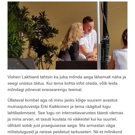
Vishen Lakhianit tahtsin ka juba mõnda aega lähemalt näha ja
seegi unistus täitus. Kui tema kohta infot otsida, võib leida
mõndagi põnevat enesearengu teemal.
Üllataval kombel aga oli minu jaoks kõige suurem avastus
muinasjutuvestja Erki Kaikkonen ja tema räägitud lugu
lahtilaskmisest. See lugu on internetiavarustes täiesti olemas
ja mina arvan, et tasub kuulata nii väikestel kui ka suurtel,
ülihästi sobib just praegusesse aega. Ma armastan väga
mõistulugusid ja neisse peidetud tarkuseteri. Nii et mõnikord