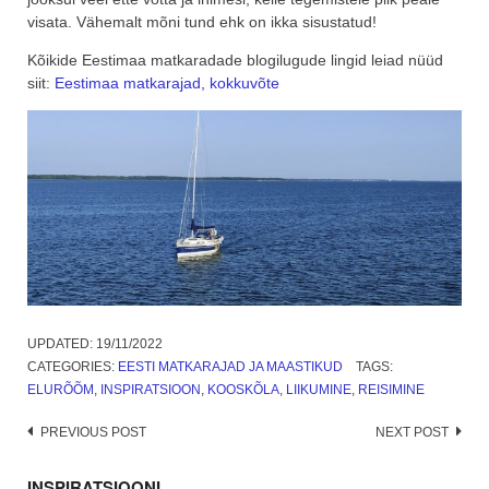
visata. Vähemalt mõni tund ehk on ikka sisustatud!
Kõikide Eestimaa matkaradade blogilugude lingid leiad nüüd
siit:
Eestimaa matkarajad, kokkuvõte
UPDATED:
19/11/2022
CATEGORIES:
EESTI MATKARAJAD JA MAASTIKUD
TAGS:
ELURÕÕM
,
INSPIRATSIOON
,
KOOSKÕLA
,
LIIKUMINE
,
REISIMINE
Post
PREVIOUS POST
NEXT POST
navigation
INSPIRATSIOONI