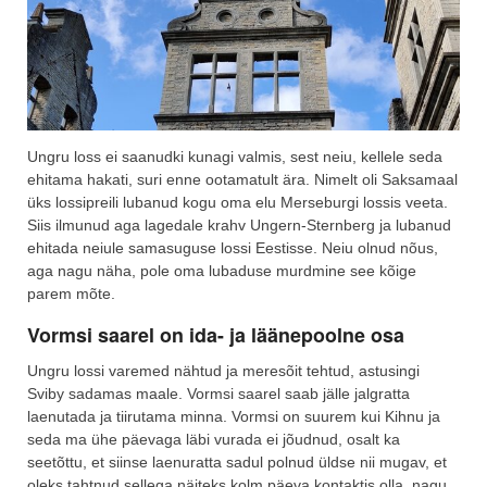
Ungru loss ei saanudki kunagi valmis, sest neiu, kellele seda
ehitama hakati, suri enne ootamatult ära. Nimelt oli Saksamaal
üks lossipreili lubanud kogu oma elu Merseburgi lossis veeta.
Siis ilmunud aga lagedale krahv Ungern-Sternberg ja lubanud
ehitada neiule samasuguse lossi Eestisse. Neiu olnud nõus,
aga nagu näha, pole oma lubaduse murdmine see kõige
parem mõte.
Vormsi saarel on ida- ja läänepoolne osa
Ungru lossi varemed nähtud ja meresõit tehtud, astusingi
Sviby sadamas maale. Vormsi saarel saab jälle jalgratta
laenutada ja tiirutama minna. Vormsi on suurem kui Kihnu ja
seda ma ühe päevaga läbi vurada ei jõudnud, osalt ka
seetõttu, et siinse laenuratta sadul polnud üldse nii mugav, et
oleks tahtnud sellega näiteks kolm päeva kontaktis olla, nagu