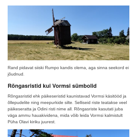
Rand pidavat siiski Rumpo kandis olema, aga sinna seekord ei
jõudnud.
Rõngasristid kui Vormsi sümbolid
Rõngasristid ehk päikeseristid kaunistavad Vormsi käsitööd ja
õllepudelite ning meepurkide silte. Selliseid riste teatakse veel
päikeseratta ja Odini risti nime all. Rõngasriste kasutati juba
väga ammu hauakividena, mida võib leida Vormsi kalmistult
Püha Olavi kiriku juurest.