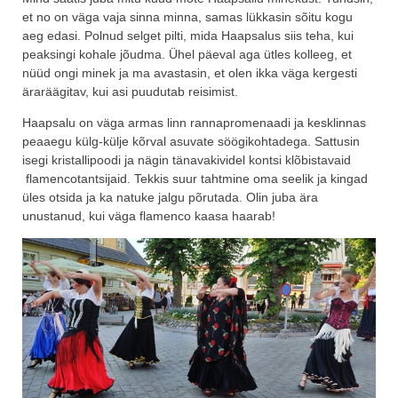
et no on väga vaja sinna minna, samas lükkasin sõitu kogu
aeg edasi. Polnud selget pilti, mida Haapsalus siis teha, kui
peaksingi kohale jõudma. Ühel päeval aga ütles kolleeg, et
nüüd ongi minek ja ma avastasin, et olen ikka väga kergesti
äraräägitav, kui asi puudutab reisimist.
Haapsalu on väga armas linn rannapromenaadi ja kesklinnas
peaaegu külg-külje kõrval asuvate söögikohtadega. Sattusin
isegi kristallipoodi ja nägin tänavakividel kontsi klõbistavaid
flamencotantsijaid. Tekkis suur tahtmine oma seelik ja kingad
üles otsida ja ka natuke jalgu põrutada. Olin juba ära
unustanud, kui väga flamenco kaasa haarab!