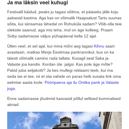
Ja ma läksin veel kuhugi
Festivalil käidud, peaks ju tagasi sõitma, et pääseks jälle koju
aaloesid kastma. Aga kas on võimalik Haapsalust Tartu suunas
sõita, kui siinsamas lähedal on Rohuküla sadam? Võib-olla teie
oleksite saanud, aga mis teha, mul on äge kolleeg. Praam
Sviby sadamasse väljus pühapäeval kella 12 ajal.
Ütlen veel, et sel ajal, kui mina mõni aeg tagasi
Kihnu
saart
avastasin, matkas Merje Eestimaa pankrannikul, kus on ka
täiesti võimalik camino rada tallata. Kusagil seal Saka ja
Valaste joa kandis. Kordan üle: jalgsi. Kas pole äge mõte?
Pakid juba seljakotti? Ja kes mullegi reklaami teeb, kui ma
seda ise ei tee, nii et siia vahele on paras hetk susata link oma
eelmise aasta loole:
Pööripaeva aja ilu Ontika pank ja Valaste
juga.
Enne sadamasse jõudmist kasvasid põllul sellised kummalised
aknad: