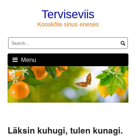
Skip
to
Terviseviis
content
Kooskõla sinus eneses
Menu
Läksin kuhugi, tulen kunagi.