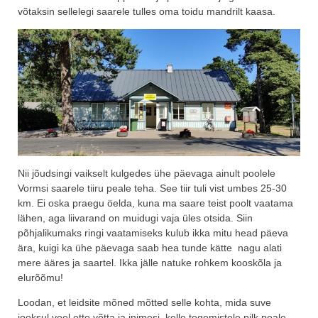
võtaksin sellelegi saarele tulles oma toidu mandrilt kaasa.
Nii jõudsingi vaikselt kulgedes ühe päevaga ainult poolele
Vormsi saarele tiiru peale teha. See tiir tuli vist umbes 25-30
km. Ei oska praegu öelda, kuna ma saare teist poolt vaatama
lähen, aga liivarand on muidugi vaja üles otsida. Siin
põhjalikumaks ringi vaatamiseks kulub ikka mitu head päeva
ära, kuigi ka ühe päevaga saab hea tunde kätte nagu alati
mere ääres ja saartel. Ikka jälle natuke rohkem kooskõla ja
elurõõmu!
Loodan, et leidsite mõned mõtted selle kohta, mida suve
jooksul veel ette võtta ja inimesi, kelle tegemistele pilk peale