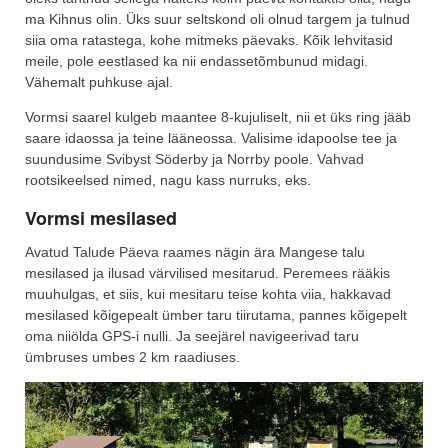
ma Kihnus olin. Üks suur seltskond oli olnud targem ja tulnud
siia oma ratastega, kohe mitmeks päevaks. Kõik lehvitasid
meile, pole eestlased ka nii endassetõmbunud midagi.
Vähemalt puhkuse ajal.
Vormsi saarel kulgeb maantee 8-kujuliselt, nii et üks ring jääb
saare idaossa ja teine lääneossa. Valisime idapoolse tee ja
suundusime Svibyst Söderby ja Norrby poole. Vahvad
rootsikeelsed nimed, nagu kass nurruks, eks.
Vormsi mesilased
Avatud Talude Päeva raames nägin ära Mangese talu
mesilased ja ilusad värvilised mesitarud. Peremees rääkis
muuhulgas, et siis, kui mesitaru teise kohta viia, hakkavad
mesilased kõigepealt ümber taru tiirutama, pannes kõigepelt
oma niiölda GPS-i nulli. Ja seejärel navigeerivad taru
ümbruses umbes 2 km raadiuses.