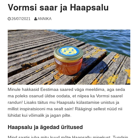
Vormsi saar ja Haapsalu
26/07/2021
ANNIKA
Minule hakkasid Eestimaa saared väga meeldima, aga seda
ma poleks osanud üldse oodata, et niipea ka Vormsi saarel
randun! Lisaks täitus mu Haapsalu külastamise unistus ja
millist inspiratsiooni ma sealt sain! Räägingi sellest nüüd nii
lühidat kui võimalik ja jagan pilte.
Haapsalu ja ägedad üritused
Mind saatis juba mitu kuud mõte Haapsallu minekust. Tundsin,