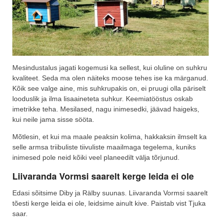
Mesindustalus jagati kogemusi ka sellest, kui oluline on suhkru
kvaliteet. Seda ma olen näiteks moose tehes ise ka märganud.
Kõik see valge aine, mis suhkrupakis on, ei pruugi olla päriselt
looduslik ja ilma lisaaineteta suhkur. Keemiatööstus oskab
imetrikke teha. Mesilased, nagu inimesedki, jäävad haigeks,
kui neile jama sisse sööta.
Mõtlesin, et kui ma maale peaksin kolima, hakkaksin ilmselt ka
selle armsa triibuliste tiivuliste maailmaga tegelema, kuniks
inimesed pole neid kõiki veel planeedilt välja tõrjunud.
Liivaranda Vormsi saarelt kerge leida ei ole
Edasi sõitsime Diby ja Rälby suunas. Liivaranda Vormsi saarelt
tõesti kerge leida ei ole, leidsime ainult kive. Paistab vist Tjuka
saar.