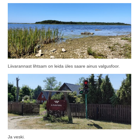
Liivarannast lihtsam on leida üles saare ainus valgusfoor.
Ja veski.