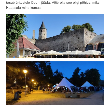
tasub üritustele lõpuni jääda. Võib-olla see oligi põhjus, miks
Haapsalu mind kutsus.