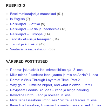
RUBRIIGID
Eesti matkarajad ja maastikud
(61)
in English
(7)
Reisikirjad – Aafrika
(9)
Reisikirjad – Aasia ja Indoneesia
(18)
Reisikirjad – Euroopa
(114)
Tervislik eluviis ja teraapiad
(34)
Toidud ja kohvikud
(42)
Vaateviis ja inspiratsioon
(55)
VÄRSKED POSTITUSED
Rooma: jalutuskäik läbi mitmekihilise aja. 2. osa
Miks minna Fiumicino lennujaama ja mis on Anzio? 1. osa
Rome: A Walk Through Layers of Time. Part 2
Why go to Fiumicino Airport, and what is Anzio? Part 1
Ravipaast Loodus BioSpas – keha ja hinge nauding
Kevadine Porto, Fado ja ookean. 3. osa
Mida teha Lissaboni ümbruses? Sintra ja Cascais. 2. osa
Kevadine Lissabon, linnaosad ja vaatamisväärsused. 1. osa