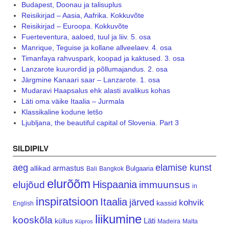
Budapest, Doonau ja talisuplus
Reisikirjad – Aasia, Aafrika. Kokkuvõte
Reisikirjad – Euroopa. Kokkuvõte
Fuerteventura, aaloed, tuul ja liiv. 5. osa
Manrique, Teguise ja kollane allveelaev. 4. osa
Timanfaya rahvuspark, koopad ja kaktused. 3. osa
Lanzarote kuurordid ja põllumajandus. 2. osa
Järgmine Kanaari saar – Lanzarote. 1. osa
Mudaravi Haapsalus ehk alasti avalikus kohas
Läti oma väike Itaalia – Jurmala
Klassikaline kodune letšo
Ljubljana, the beautiful capital of Slovenia. Part 3
SILDIPILV
aeg
elamise kunst
armastus
allikad
Bulgaaria
Bali
Bangkok
elurõõm
Hispaania
elujõud
immuunsus
in
inspiratsioon
Itaalia
järved
kohvik
kassid
English
liikumine
kooskõla
Läti
küllus
Madeira
Malta
Küpros