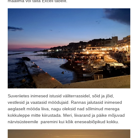
maailma või täita Exceli tabelit.
Suveriietes inimesed istusid väliterrassidel, sõid ja jõid,
vestlesid ja vaatasid möödujaid. Rannas jalutasid inimesed
aeglaselt mööda liiva, nagu oleksid nad sõlminud merega
kokkuleppe mitte kiirustada. Meri, liivarand ja päike mõjuvad
närvisüsteemile paremini kui kõik eneseabiõpikud kokku.