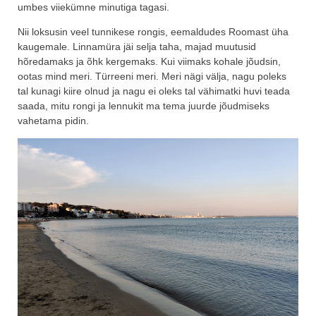
umbes viiekümne minutiga tagasi.
Nii loksusin veel tunnikese rongis, eemaldudes Roomast üha
kaugemale. Linnamüra jäi selja taha, majad muutusid
hõredamaks ja õhk kergemaks. Kui viimaks kohale jõudsin,
ootas mind meri. Türreeni meri. Meri nägi välja, nagu poleks
tal kunagi kiire olnud ja nagu ei oleks tal vähimatki huvi teada
saada, mitu rongi ja lennukit ma tema juurde jõudmiseks
vahetama pidin.