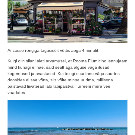
Anzosse rongiga tagasisõit võttis aega 4 minutit.
Kuigi olin siiani alati arvamusel, et Rooma Fiumicino lennujaam
mind kunagi ei näe, said sealt aga alguse väga ilusad
kogemused ja avastused. Kui teiegi suurlinnu väga suurtes
doosides ei saa võtta, siis võite minna uurima, millisena
paistavad liivaterad läbi läbipaistva Türreeni mere vee
vaadates.