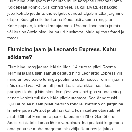
Fiumicino lennujaam meenutas mulle kangesti Lissaboni oma.
Kõigepealt kõnnid. Siis kõnnid veel. Ja kui arvad, et hakkad
juba kohale jõudma, siis selgub, et nüüd algab matka järgmine
etapp. Kusagil selle teekonna lõpus pidi asuma rongijaam.
Kohe pajatan, kuidas lennujaamast Rooma linna saab ja mis
või kus on Anzio ning ka muud huvitavat. Muidugi taas fotod ja
fotod!
Fiumicino jaam ja Leonardo Express. Kuhu
sõidame?
Fiumicino rongijaama leidsin üles, 14 eurose pileti Rooma
Termini jaama sain samuti ostetud ning Leonardo Express viis
mind umbes poole tunniga pealinna südamesse. Termini jaam
näis sisaldavat vähemalt poolt Itaalia elanikkonnast, kes
parajasti kuhugi kiirustas. Inimjõed voolasid igas suunas ning
nende keskelt tuli üles leida piletiautomaat. See õnnestuski.
3,60 euro eest sain pileti Nettuno rongile. Nettuno on järgmine
linnake pärast Anziot ja ühtlasi koht, kus raudtee otsustab, et
aitab küll, rohkem mere poole ta enam ei lähe. Seetõttu on
Anzio reisijatel olemas lihtne varuplaan: kui peaksid kogemata
oma peatuse maha magama, siis välju Nettunos ja jaluta