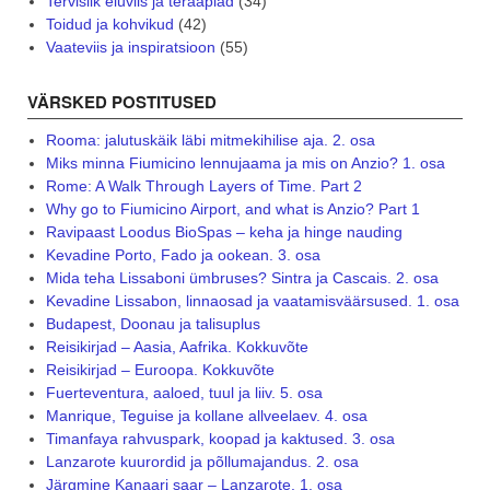
Tervislik eluviis ja teraapiad
(34)
Toidud ja kohvikud
(42)
Vaateviis ja inspiratsioon
(55)
VÄRSKED POSTITUSED
Rooma: jalutuskäik läbi mitmekihilise aja. 2. osa
Miks minna Fiumicino lennujaama ja mis on Anzio? 1. osa
Rome: A Walk Through Layers of Time. Part 2
Why go to Fiumicino Airport, and what is Anzio? Part 1
Ravipaast Loodus BioSpas – keha ja hinge nauding
Kevadine Porto, Fado ja ookean. 3. osa
Mida teha Lissaboni ümbruses? Sintra ja Cascais. 2. osa
Kevadine Lissabon, linnaosad ja vaatamisväärsused. 1. osa
Budapest, Doonau ja talisuplus
Reisikirjad – Aasia, Aafrika. Kokkuvõte
Reisikirjad – Euroopa. Kokkuvõte
Fuerteventura, aaloed, tuul ja liiv. 5. osa
Manrique, Teguise ja kollane allveelaev. 4. osa
Timanfaya rahvuspark, koopad ja kaktused. 3. osa
Lanzarote kuurordid ja põllumajandus. 2. osa
Järgmine Kanaari saar – Lanzarote. 1. osa