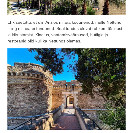
Ehk seetõttu, et olin Anzios nii ära kodunenud, mulle Nettuno
fiiling nii hea ei tundunud. Seal tundus olevat rohkem tõsidust
ja kiirustamist. Kindlus, vaatamisväärsused, butiigid ja
restoranid olid küll ka Nettunos olemas.