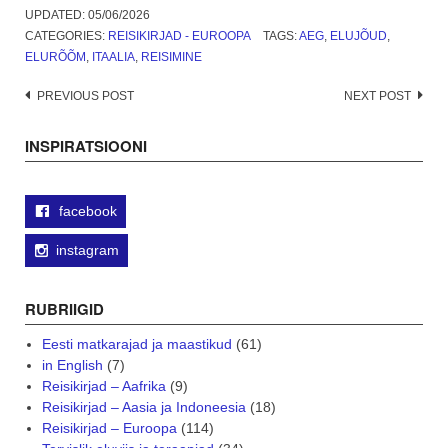
UPDATED:
05/06/2026
CATEGORIES:
REISIKIRJAD - EUROOPA
TAGS:
AEG
,
ELUJÕUD
,
ELURÕÕM
,
ITAALIA
,
REISIMINE
Post
PREVIOUS POST
NEXT POST
navigation
INSPIRATSIOONI
facebook
instagram
RUBRIIGID
Eesti matkarajad ja maastikud
(61)
in English
(7)
Reisikirjad – Aafrika
(9)
Reisikirjad – Aasia ja Indoneesia
(18)
Reisikirjad – Euroopa
(114)