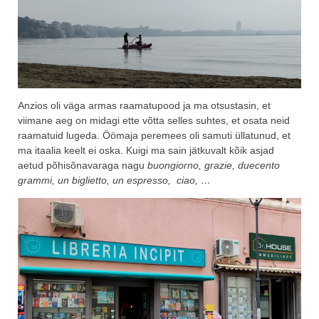
Anzios oli väga armas raamatupood ja ma otsustasin, et
viimane aeg on midagi ette võtta selles suhtes, et osata neid
raamatuid lugeda. Öömaja peremees oli samuti üllatunud, et
ma itaalia keelt ei oska. Kuigi ma sain jätkuvalt kõik asjad
aetud põhisõnavaraga nagu
buongiorno, grazie, duecento
grammi, un biglietto, un espresso, ciao, …