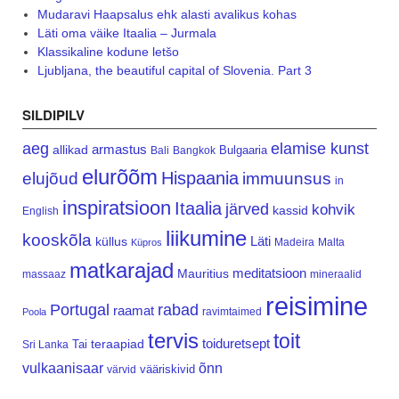
Mudaravi Haapsalus ehk alasti avalikus kohas
Läti oma väike Itaalia – Jurmala
Klassikaline kodune letšo
Ljubljana, the beautiful capital of Slovenia. Part 3
SILDIPILV
aeg
elamise kunst
armastus
allikad
Bulgaaria
Bali
Bangkok
elurõõm
Hispaania
elujõud
immuunsus
in
inspiratsioon
Itaalia
järved
kohvik
kassid
English
liikumine
kooskõla
Läti
küllus
Madeira
Malta
Küpros
matkarajad
meditatsioon
Mauritius
massaaz
mineraalid
reisimine
Portugal
rabad
raamat
ravimtaimed
Poola
tervis
toit
teraapiad
toiduretsept
Tai
Sri Lanka
vulkaanisaar
õnn
vääriskivid
värvid