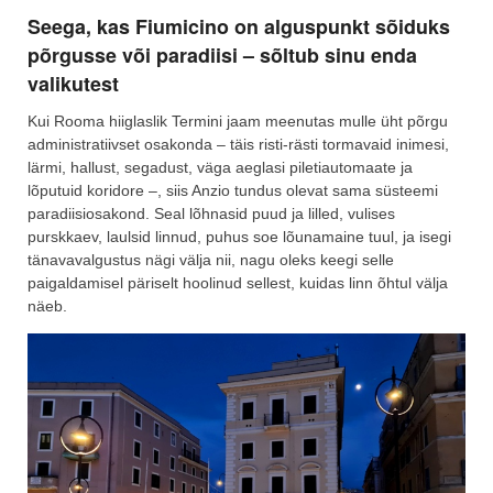
Seega, kas Fiumicino on alguspunkt sõiduks
põrgusse või paradiisi – sõltub sinu enda
valikutest
Kui Rooma hiiglaslik Termini jaam meenutas mulle üht põrgu
administratiivset osakonda – täis risti-rästi tormavaid inimesi,
lärmi, hallust, segadust, väga aeglasi piletiautomaate ja
lõputuid koridore –, siis Anzio tundus olevat sama süsteemi
paradiisiosakond. Seal lõhnasid puud ja lilled, vulises
purskkaev, laulsid linnud, puhus soe lõunamaine tuul, ja isegi
tänavavalgustus nägi välja nii, nagu oleks keegi selle
paigaldamisel päriselt hoolinud sellest, kuidas linn õhtul välja
näeb.