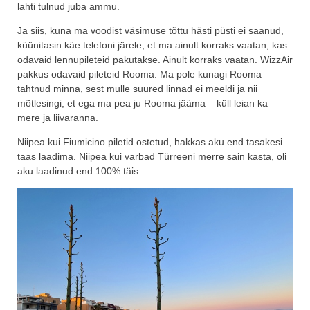
lahti tulnud juba ammu.
Ja siis, kuna ma voodist väsimuse tõttu hästi püsti ei saanud,
küünitasin käe telefoni järele, et ma ainult korraks vaatan, kas
odavaid lennupileteid pakutakse. Ainult korraks vaatan. WizzAir
pakkus odavaid pileteid Rooma. Ma pole kunagi Rooma
tahtnud minna, sest mulle suured linnad ei meeldi ja nii
mõtlesingi, et ega ma pea ju Rooma jääma – küll leian ka
mere ja liivaranna.
Niipea kui Fiumicino piletid ostetud, hakkas aku end tasakesi
taas laadima. Niipea kui varbad Türreeni merre sain kasta, oli
aku laadinud end 100% täis.