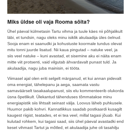
Miks üldse oli vaja Rooma sõita?
Ühel päeval külmetasin Tartu vihma ja tuule käes nii põhjalikult
läbi, et tundsin, nagu oleks minu isiklik akulaadija üles öelnud.
Sooja enam ei saanudki ja kohustuste koormale tundus olevat
mitu tonni juurde lisatud. Nii kaua pingutad – natuke veel, ja
siis veel natuke – kuni avastad, et sisemine aku ei näita enam
mitte viit protsenti, vaid vilgutab ähvardavalt punast tuld. Ja
akulaadija, nagu juba mainisin, ei tööta.
Viimasel ajal olen eriti selgelt märganud, et kui annan pidevalt
oma energiat, tähelepanu ja aega, saamata vastu
samaväärselt tasakaalupanust, siis elu kommenteerib olukorda
üsna õpetlikult. Ülekantud tähenduses tõmmatakse minu
energiapistik siis lihtsalt seinast välja. Loovus läheb puhkusele.
Huumor pakib kohvri. Kannatlikkus saadab postkaardi kusagilt
kaugest riigist, teatades, et ei tea veel, millal tagasi jõuab. Kui
kulutad rohkem, kui tagasi saad, siis ühel päeval avastadki end
keset vihmast Tartut ja mõtled, et akulaadija juhe oli tasahilju