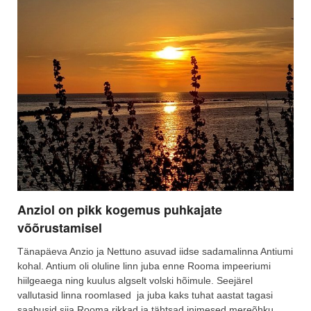
Anziol on pikk kogemus puhkajate
võõrustamisel
Tänapäeva Anzio ja Nettuno asuvad iidse sadamalinna Antiumi
kohal. Antium oli oluline linn juba enne Rooma impeeriumi
hiilgeaega ning kuulus algselt volski hõimule. Seejärel
vallutasid linna roomlased ja juba kaks tuhat aastat tagasi
saabusid siia Rooma rikkad ja tähtsad inimesed mereõhku