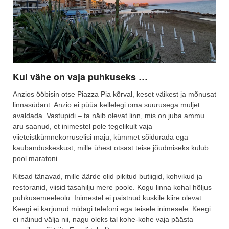
Kui vähe on vaja puhkuseks …
Anzios ööbisin otse Piazza Pia kõrval, keset väikest ja mõnusat
linnasüdant. Anzio ei püüa kellelegi oma suurusega muljet
avaldada. Vastupidi – ta näib olevat linn, mis on juba ammu
aru saanud, et inimestel pole tegelikult vaja
viieteistkümnekorruselisi maju, kümmet sõidurada ega
kaubanduskeskust, mille ühest otsast teise jõudmiseks kulub
pool maratoni.
Kitsad tänavad, mille äärde olid pikitud butiigid, kohvikud ja
restoranid, viisid tasahilju mere poole. Kogu linna kohal hõljus
puhkusemeeleolu. Inimestel ei paistnud kuskile kiire olevat.
Keegi ei karjunud midagi telefoni ega teisele inimesele. Keegi
ei näinud välja nii, nagu oleks tal kohe-kohe vaja päästa