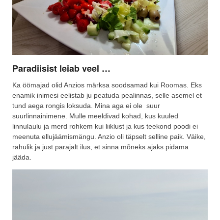
Paradiisist leiab veel …
Ka öömajad olid Anzios märksa soodsamad kui Roomas. Eks
enamik inimesi eelistab ju peatuda pealinnas, selle asemel et
tund aega rongis loksuda. Mina aga ei ole suur
suurlinnainimene. Mulle meeldivad kohad, kus kuuled
linnulaulu ja merd rohkem kui liiklust ja kus teekond poodi ei
meenuta ellujäämismängu. Anzio oli täpselt selline paik. Väike,
rahulik ja just parajalt ilus, et sinna mõneks ajaks pidama
jääda.