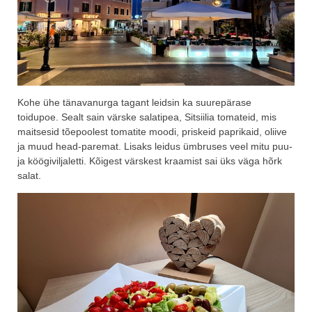
Kohe ühe tänavanurga tagant leidsin ka suurepärase
toidupoe. Sealt sain värske salatipea, Sitsiilia tomateid, mis
maitsesid tõepoolest tomatite moodi, priskeid paprikaid, oliive
ja muud head-paremat. Lisaks leidus ümbruses veel mitu puu-
ja köögiviljaletti. Kõigest värskest kraamist sai üks väga hõrk
salat.