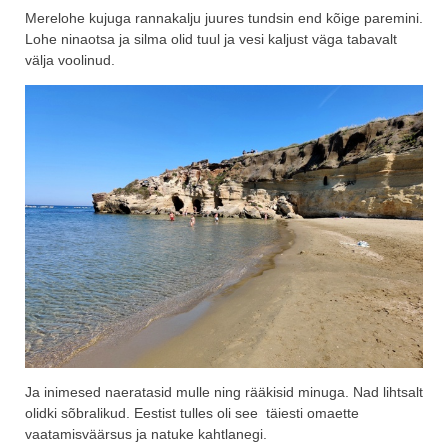
Merelohe kujuga rannakalju juures tundsin end kõige paremini.
Lohe ninaotsa ja silma olid tuul ja vesi kaljust väga tabavalt
välja voolinud.
Ja inimesed naeratasid mulle ning rääkisid minuga. Nad lihtsalt
olidki sõbralikud. Eestist tulles oli see täiesti omaette
vaatamisväärsus ja natuke kahtlanegi.