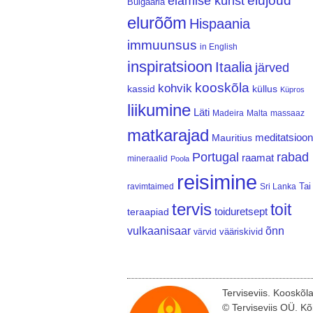
elujõud
elamise kunst
Bulgaaria
elurõõm
Hispaania
immuunsus
in English
inspiratsioon
Itaalia
järved
kooskõla
kohvik
kassid
küllus
Küpros
liikumine
Läti
Madeira
Malta
massaaz
matkarajad
meditatsioon
Mauritius
Portugal
rabad
raamat
mineraalid
Poola
reisimine
Tai
ravimtaimed
Sri Lanka
tervis
toit
teraapiad
toiduretsept
vulkaanisaar
õnn
vääriskivid
värvid
Terviseviis. Kooskõl
© Terviseviis OÜ. Kõ