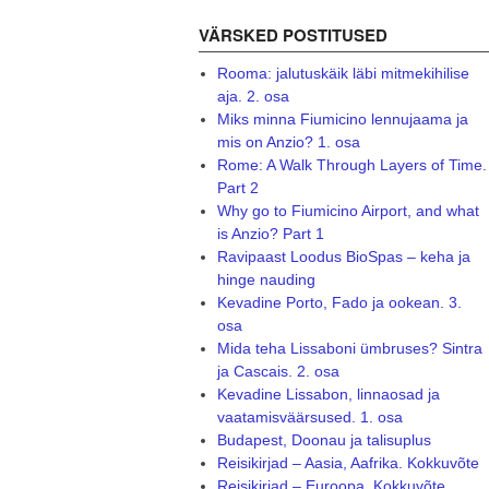
VÄRSKED POSTITUSED
Rooma: jalutuskäik läbi mitmekihilise
aja. 2. osa
Miks minna Fiumicino lennujaama ja
mis on Anzio? 1. osa
Rome: A Walk Through Layers of Time.
Part 2
Why go to Fiumicino Airport, and what
is Anzio? Part 1
Ravipaast Loodus BioSpas – keha ja
hinge nauding
Kevadine Porto, Fado ja ookean. 3.
osa
Mida teha Lissaboni ümbruses? Sintra
ja Cascais. 2. osa
Kevadine Lissabon, linnaosad ja
vaatamisväärsused. 1. osa
Budapest, Doonau ja talisuplus
Reisikirjad – Aasia, Aafrika. Kokkuvõte
Reisikirjad – Euroopa. Kokkuvõte