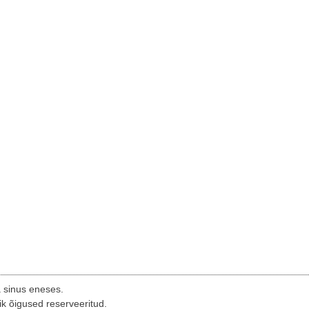
a sinus eneses.
ik õigused reserveeritud.