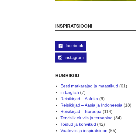
INSPIRATSIOONI
facebook
instagram
RUBRIIGID
Eesti matkarajad ja maastikud
(61)
in English
(7)
Reisikirjad – Aafrika
(9)
Reisikirjad – Aasia ja Indoneesia
(18)
Reisikirjad – Euroopa
(114)
Tervislik eluviis ja teraapiad
(34)
Toidud ja kohvikud
(42)
Vaateviis ja inspiratsioon
(55)