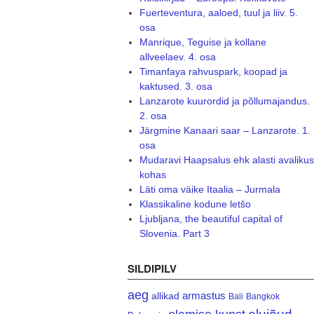
Fuerteventura, aaloed, tuul ja liiv. 5.
osa
Manrique, Teguise ja kollane
allveelaev. 4. osa
Timanfaya rahvuspark, koopad ja
kaktused. 3. osa
Lanzarote kuurordid ja põllumajandus.
2. osa
Järgmine Kanaari saar – Lanzarote. 1.
osa
Mudaravi Haapsalus ehk alasti avalikus
kohas
Läti oma väike Itaalia – Jurmala
Klassikaline kodune letšo
Ljubljana, the beautiful capital of
Slovenia. Part 3
SILDIPILV
aeg
armastus
allikad
Bali
Bangkok