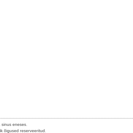
a sinus eneses.
ik õigused reserveeritud.