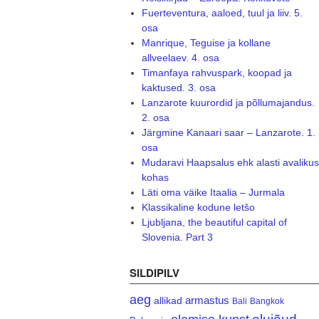
Fuerteventura, aaloed, tuul ja liiv. 5.
osa
Manrique, Teguise ja kollane
allveelaev. 4. osa
Timanfaya rahvuspark, koopad ja
kaktused. 3. osa
Lanzarote kuurordid ja põllumajandus.
2. osa
Järgmine Kanaari saar – Lanzarote. 1.
osa
Mudaravi Haapsalus ehk alasti avalikus
kohas
Läti oma väike Itaalia – Jurmala
Klassikaline kodune letšo
Ljubljana, the beautiful capital of
Slovenia. Part 3
SILDIPILV
aeg
armastus
allikad
Bali
Bangkok