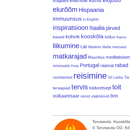
elujõud
elamise kunst
Bulgaaria
elurõõm
Hispaania
immuunsus
in English
inspiratsioon
Itaalia
järved
kooskõla
kohvik
kassid
küllus
Küpros
liikumine
Läti
Madeira
Malta
massaaz
matkarajad
meditatsioon
Mauritius
Portugal
rabad
raamat
mineraalid
Poola
reisimine
Tai
ravimtaimed
Sri Lanka
tervis
toit
teraapiad
toiduretsept
vulkaanisaar
õnn
vääriskivid
värvid
Terviseviis. Kooskõl
© Terviseviis OÜ. Kõ