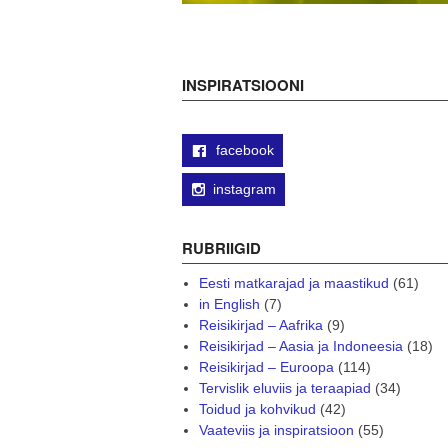
INSPIRATSIOONI
facebook
instagram
RUBRIIGID
Eesti matkarajad ja maastikud
(61)
in English
(7)
Reisikirjad – Aafrika
(9)
Reisikirjad – Aasia ja Indoneesia
(18)
Reisikirjad – Euroopa
(114)
Tervislik eluviis ja teraapiad
(34)
Toidud ja kohvikud
(42)
Vaateviis ja inspiratsioon
(55)