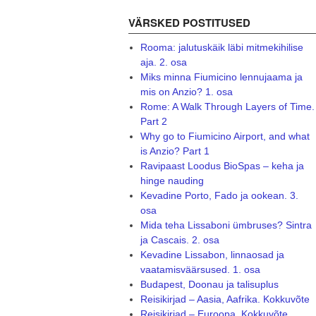
VÄRSKED POSTITUSED
Rooma: jalutuskäik läbi mitmekihilise
aja. 2. osa
Miks minna Fiumicino lennujaama ja
mis on Anzio? 1. osa
Rome: A Walk Through Layers of Time.
Part 2
Why go to Fiumicino Airport, and what
is Anzio? Part 1
Ravipaast Loodus BioSpas – keha ja
hinge nauding
Kevadine Porto, Fado ja ookean. 3.
osa
Mida teha Lissaboni ümbruses? Sintra
ja Cascais. 2. osa
Kevadine Lissabon, linnaosad ja
vaatamisväärsused. 1. osa
Budapest, Doonau ja talisuplus
Reisikirjad – Aasia, Aafrika. Kokkuvõte
Reisikirjad – Euroopa. Kokkuvõte