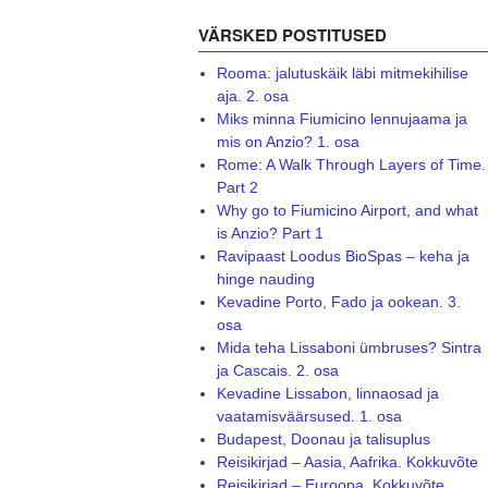
VÄRSKED POSTITUSED
Rooma: jalutuskäik läbi mitmekihilise
aja. 2. osa
Miks minna Fiumicino lennujaama ja
mis on Anzio? 1. osa
Rome: A Walk Through Layers of Time.
Part 2
Why go to Fiumicino Airport, and what
is Anzio? Part 1
Ravipaast Loodus BioSpas – keha ja
hinge nauding
Kevadine Porto, Fado ja ookean. 3.
osa
Mida teha Lissaboni ümbruses? Sintra
ja Cascais. 2. osa
Kevadine Lissabon, linnaosad ja
vaatamisväärsused. 1. osa
Budapest, Doonau ja talisuplus
Reisikirjad – Aasia, Aafrika. Kokkuvõte
Reisikirjad – Euroopa. Kokkuvõte