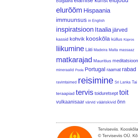
elujõud
elamise kunst
Bulgaaria
elurõõm
Hispaania
immuunsus
in English
inspiratsioon
Itaalia
järved
kooskõla
kohvik
kassid
küllus
Küpros
liikumine
Läti
Madeira
Malta
massaaz
matkarajad
meditatsioon
Mauritius
Portugal
rabad
raamat
mineraalid
Poola
reisimine
Tai
ravimtaimed
Sri Lanka
tervis
toit
teraapiad
toiduretsept
vulkaanisaar
õnn
vääriskivid
värvid
Terviseviis. Kooskõl
© Terviseviis OÜ. Kõ