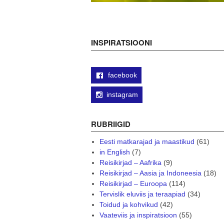
INSPIRATSIOONI
facebook
instagram
RUBRIIGID
Eesti matkarajad ja maastikud
(61)
in English
(7)
Reisikirjad – Aafrika
(9)
Reisikirjad – Aasia ja Indoneesia
(18)
Reisikirjad – Euroopa
(114)
Tervislik eluviis ja teraapiad
(34)
Toidud ja kohvikud
(42)
Vaateviis ja inspiratsioon
(55)