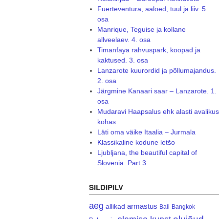
Fuerteventura, aaloed, tuul ja liiv. 5.
osa
Manrique, Teguise ja kollane
allveelaev. 4. osa
Timanfaya rahvuspark, koopad ja
kaktused. 3. osa
Lanzarote kuurordid ja põllumajandus.
2. osa
Järgmine Kanaari saar – Lanzarote. 1.
osa
Mudaravi Haapsalus ehk alasti avalikus
kohas
Läti oma väike Itaalia – Jurmala
Klassikaline kodune letšo
Ljubljana, the beautiful capital of
Slovenia. Part 3
SILDIPILV
aeg
armastus
allikad
Bali
Bangkok