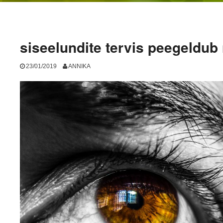
siseelundite tervis peegeldub 
23/01/2019
ANNIKA