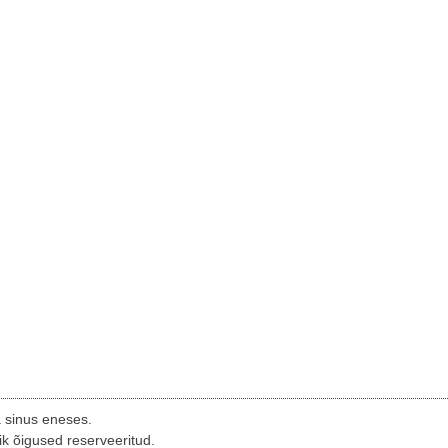
a sinus eneses.
ik õigused reserveeritud.