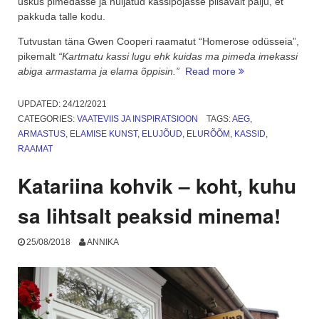
uskus pimedasse ja hüljatud kassipojasse piisavalt palju, et
pakkuda talle kodu.
Tutvustan täna Gwen Cooperi raamatut “Homerose odüsseia”,
pikemalt
“Kartmatu kassi lugu ehk kuidas ma pimeda imekassi
“Aeg
abiga armastama ja elama õppisin.”
Read more
raamatuga:
Homerose
UPDATED:
24/12/2021
odüsseia.
CATEGORIES:
VAATEVIIS JA INSPIRATSIOON
TAGS:
AEG
,
Kartmatu
ARMASTUS
,
ELAMISE KUNST
,
ELUJÕUD
,
ELURÕÕM
,
KASSID
,
kassi
RAAMAT
lugu”
Katariina kohvik – koht, kuhu
sa lihtsalt peaksid minema!
25/08/2018
ANNIKA