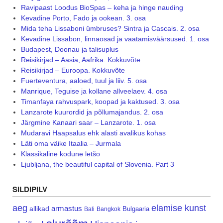
Ravipaast Loodus BioSpas – keha ja hinge nauding
Kevadine Porto, Fado ja ookean. 3. osa
Mida teha Lissaboni ümbruses? Sintra ja Cascais. 2. osa
Kevadine Lissabon, linnaosad ja vaatamisväärsused. 1. osa
Budapest, Doonau ja talisuplus
Reisikirjad – Aasia, Aafrika. Kokkuvõte
Reisikirjad – Euroopa. Kokkuvõte
Fuerteventura, aaloed, tuul ja liiv. 5. osa
Manrique, Teguise ja kollane allveelaev. 4. osa
Timanfaya rahvuspark, koopad ja kaktused. 3. osa
Lanzarote kuurordid ja põllumajandus. 2. osa
Järgmine Kanaari saar – Lanzarote. 1. osa
Mudaravi Haapsalus ehk alasti avalikus kohas
Läti oma väike Itaalia – Jurmala
Klassikaline kodune letšo
Ljubljana, the beautiful capital of Slovenia. Part 3
SILDIPILV
aeg
elamise kunst
armastus
allikad
Bulgaaria
Bali
Bangkok