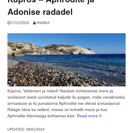
Adonise radadel
17/12/2020
ANNIKA
Küpros, Vahemeri ja mäed! Nautisin türkiissinise mere ja
soolasest veest uuristatud kaljude ilu paigas, mida vanakreeka
armastuse ja ilu jumalanna Aphrodite ise olevat armastanud.
Räägin täna ka sellest, misasi on kohalik meze ja kus
“Küpros
Aphrodite Adonisega kohtamas käis.
Read more
–
Aphrodite
UPDATED:
08/01/2024