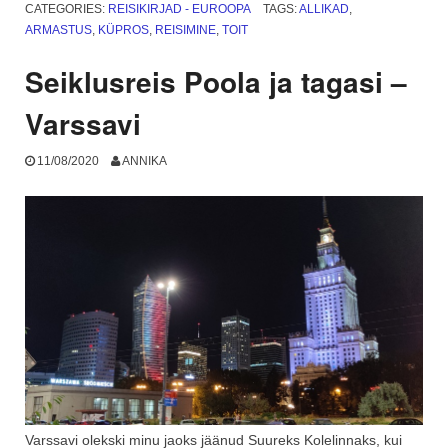
ja
CATEGORIES:
REISIKIRJAD - EUROOPA
TAGS:
ALLIKAD
,
Adonise
ARMASTUS
,
KÜPROS
,
REISIMINE
,
TOIT
radadel”
Seiklusreis Poola ja tagasi –
Varssavi
11/08/2020
ANNIKA
Varssavi olekski minu jaoks jäänud Suureks Kolelinnaks, kui