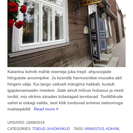
Katariina kohvik mähib siseneja juba trepil ahjusoojade
hõrgutiste aroomipilve. Ja küündib harmoonilise muusika abil
hingeni välja. Kui tango vaikselt mängima hakkab, kustub
igapäevamaailm meelest. Jääb ainult mõnus hubasus ja need
tordid, mis vitriinis särades külastajaid tervitavad. Tordilõikude
vahel ei oskagi valida, sest kõik tunduvad erineva iseloomuga
“Katariina
maitsepärlid.
Read more
kohvik
–
UPDATED:
18/08/2019
koht,
CATEGORIES:
TOIDUD JA KOHVIKUD
TAGS:
ARMASTUS
,
KOHVIK
,