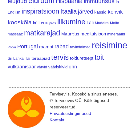
elurõõm
Hispaania
elujõud
immuunsus
in
inspiratsioon
Itaalia
järved
kohvik
kassid
English
liikumine
kooskõla
Läti
küllus
Madeira
Malta
Küpros
matkarajad
meditatsioon
Mauritius
massaaz
mineraalid
reisimine
Portugal
rabad
raamat
ravimtaimed
Poola
tervis
toit
teraapiad
toiduretsept
Tai
Sri Lanka
vulkaanisaar
õnn
vääriskivid
värvid
Terviseviis. Kooskõla sinus eneses.
© Terviseviis OÜ. Kõik õigused
reserveeritud.
Privaatsustingimused
Kontakt