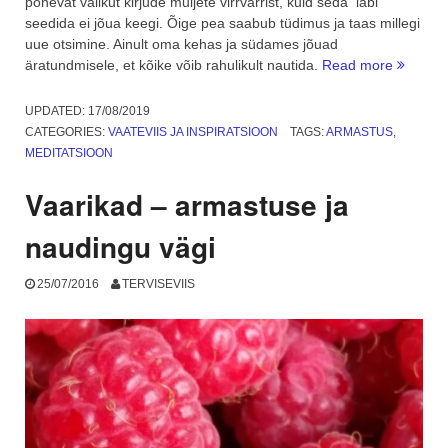
põnevat valikut kirjude muljete virrvarrist, kuid seda läbi
seedida ei jõua keegi. Õige pea saabub tüdimus ja taas millegi
uue otsimine. Ainult oma kehas ja südames jõuad
“Süda
äratundmisele, et kõike võib rahulikult nautida.
Read more
ja
meel.
UPDATED:
17/08/2019
Kuidas
CATEGORIES:
VAATEVIIS JA INSPIRATSIOON
TAGS:
ARMASTUS
,
neid
MEDITATSIOON
treenida
Vaarikad – armastuse ja
naudingu vägi
25/07/2016
TERVISEVIIS