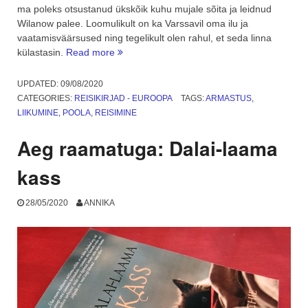
ma poleks otsustanud ükskõik kuhu mujale sõita ja leidnud
Wilanow palee. Loomulikult on ka Varssavil oma ilu ja
vaatamisväärsused ning tegelikult olen rahul, et seda linna
“Seiklusreis
külastasin.
Read more
Poola
ja
UPDATED:
09/08/2020
tagasi
CATEGORIES:
REISIKIRJAD - EUROOPA
TAGS:
ARMASTUS
,
–
LIIKUMINE
,
POOLA
,
REISIMINE
Varssavi”
Aeg raamatuga: Dalai-laama
kass
28/05/2020
ANNIKA