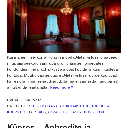
Kui ma eelmisel korral kolasin mööda Alatskivi lossi omapead
ringi, siis seekord sain juba giidi juhtimisel pimedates
koridorides hiilida, kohalikust ajaloost kuulda ja kummitustega
kohtuda. Muuhulgas selgus, et Alatskivi lossi juurde kuuluvad
ka restorani maitsenaudingud. Ja ma ei saa seda nüüd ometi
“Alatskivi
ainult enda teada jätta!
Read more
lossi
head
UPDATED:
24/12/2021
maitsed
CATEGORIES:
EESTI MATKARAJAD JA MAASTIKUD
,
TOIDUD JA
ja
KOHVIKUD
TAGS:
AEG
,
ARMASTUS
,
ELAMISE KUNST
,
TOIT
sõbralikud
kummitused”
Küpros – Aphrodite ja