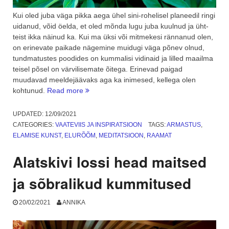
Kui oled juba väga pikka aega ühel sini-rohelisel planeedil ringi
uidanud, võid öelda, et oled mõnda lugu juba kuulnud ja üht-
teist ikka näinud ka. Kui ma üksi või mitmekesi rännanud olen,
on erinevate paikade nägemine muidugi väga põnev olnud,
tundmatustes poodides on kummalisi vidinaid ja lilled maailma
teisel põsel on värvilisemate õitega. Erinevad paigad
muudavad meeldejäävaks aga ka inimesed, kellega olen
“Lugu
kohtunud.
Read more
punaste
tantsukingadega
UPDATED:
12/09/2021
naisest”
CATEGORIES:
VAATEVIIS JA INSPIRATSIOON
TAGS:
ARMASTUS
,
ELAMISE KUNST
,
ELURÕÕM
,
MEDITATSIOON
,
RAAMAT
Alatskivi lossi head maitsed
ja sõbralikud kummitused
20/02/2021
ANNIKA