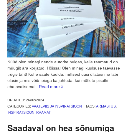
Nüüd olen minagi nende autorite hulgas, kelle raamatud on
müügilt ära korjatud. Hõissa! Olen minagi kuulsuse taevasse
trügiv täht! Kohe saate kuulda, milliseid uusi üllatusi ma läbi
elasin ja mis võib teiega ka juhtuda, kui mõtlete pisutki
“Miks
ebatavalisemalt.
Read more
mu
raamatud
UPDATED:
26/02/2024
müügilt
CATEGORIES:
VAATEVIIS JA INSPIRATSIOON
TAGS:
ARMASTUS
,
ära
INSPIRATSIOON
,
RAAMAT
korjati”
Saadaval on hea sõnumiga