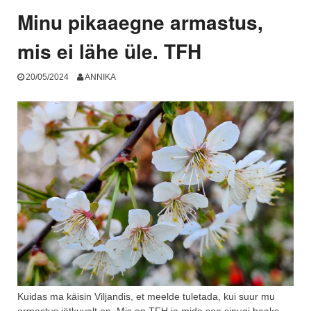
Minu pikaaegne armastus,
mis ei lähe üle. TFH
20/05/2024
ANNIKA
Kuidas ma käisin Viljandis, et meelde tuletada, kui suur mu
armastus jätkuvalt on. Mis on TFH ja mida see sinugi heaks