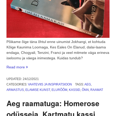
Põikame õige täna õhtul enne uinumist Jokhangi, et kohtuda
Kõige Kaunima Loomaga, Kes Eales On Elanud, dalai-laama
endaga, Chogyali, Tenzini, Franci ja veel mitmete väga erineva
iseloomu ja väega inimestega. Kuidas tundub?
“Aeg
Read more
raamatuga:
Dalai-
UPDATED:
24/12/2021
laama
CATEGORIES:
VAATEVIIS JA INSPIRATSIOON
TAGS:
AEG
,
kass”
ARMASTUS
,
ELAMISE KUNST
,
ELURÕÕM
,
KASSID
,
ÕNN
,
RAAMAT
Aeg raamatuga: Homerose
odüsseia. Kartmatu kassi