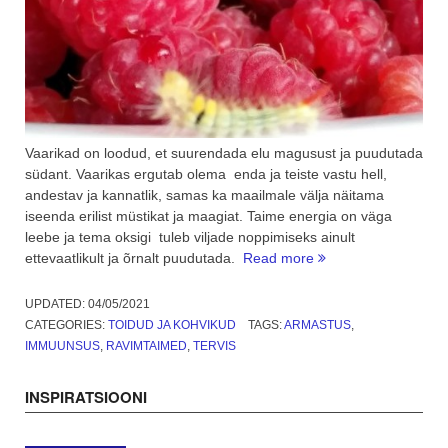
Vaarikad on loodud, et suurendada elu magusust ja puudutada
südant. Vaarikas ergutab olema enda ja teiste vastu hell,
andestav ja kannatlik, samas ka maailmale välja näitama
iseenda erilist müstikat ja maagiat. Taime energia on väga
leebe ja tema oksigi tuleb viljade noppimiseks ainult
“Vaarikad
ettevaatlikult ja õrnalt puudutada.
Read more
–
armastuse
UPDATED:
04/05/2021
ja
CATEGORIES:
TOIDUD JA KOHVIKUD
TAGS:
ARMASTUS
,
naudingu
IMMUUNSUS
,
RAVIMTAIMED
,
TERVIS
vägi”
INSPIRATSIOONI