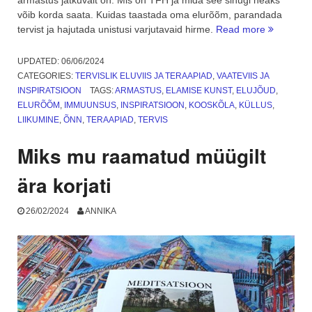
võib korda saata. Kuidas taastada oma elurõõm, parandada
“Minu
tervist ja hajutada unistusi varjutavaid hirme.
Read more
pikaaegn
armastus,
UPDATED:
06/06/2024
mis
CATEGORIES:
TERVISLIK ELUVIIS JA TERAAPIAD
,
VAATEVIIS JA
ei
INSPIRATSIOON
TAGS:
ARMASTUS
,
ELAMISE KUNST
,
ELUJÕUD
,
lähe
ELURÕÕM
,
IMMUUNSUS
,
INSPIRATSIOON
,
KOOSKÕLA
,
KÜLLUS
,
üle.
LIIKUMINE
,
ÕNN
,
TERAAPIAD
,
TERVIS
TFH”
Miks mu raamatud müügilt
ära korjati
26/02/2024
ANNIKA