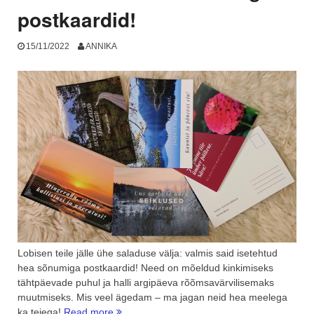
postkaardid!
15/11/2022
ANNIKA
Lobisen teile jälle ühe saladuse välja: valmis said isetehtud
hea sõnumiga postkaardid! Need on mõeldud kinkimiseks
tähtpäevade puhul ja halli argipäeva rõõmsavärvilisemaks
muutmiseks. Mis veel ägedam – ma jagan neid hea meelega
“Saadaval
ka teiega!
Read more