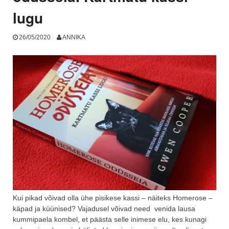
lugu
26/05/2020
ANNIKA
Kui pikad võivad olla ühe pisikese kassi – näiteks Homerose –
käpad ja küünised? Vajadusel võivad need venida lausa
kummipaela kombel, et päästa selle inimese elu, kes kunagi