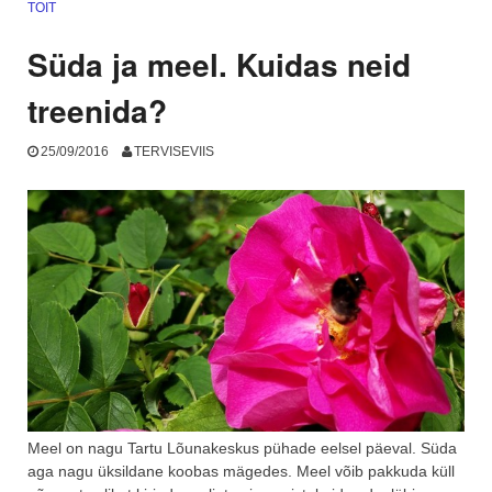
kuhu
TOIT
sa
lihtsalt
Süda ja meel. Kuidas neid
peaksid
minema!”
treenida?
25/09/2016
TERVISEVIIS
Meel on nagu Tartu Lõunakeskus pühade eelsel päeval. Süda
aga nagu üksildane koobas mägedes. Meel võib pakkuda küll