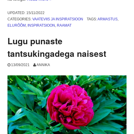
on
hea
UPDATED:
15/11/2022
sõnumiga
CATEGORIES:
VAATEVIIS JA INSPIRATSIOON
TAGS:
ARMASTUS
,
postkaardid!”
ELURÕÕM
,
INSPIRATSIOON
,
RAAMAT
Lugu punaste
tantsukingadega naisest
13/09/2021
ANNIKA