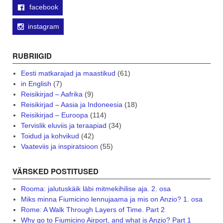
facebook
instagram
RUBRIIGID
Eesti matkarajad ja maastikud
(61)
in English
(7)
Reisikirjad – Aafrika
(9)
Reisikirjad – Aasia ja Indoneesia
(18)
Reisikirjad – Euroopa
(114)
Tervislik eluviis ja teraapiad
(34)
Toidud ja kohvikud
(42)
Vaateviis ja inspiratsioon
(55)
VÄRSKED POSTITUSED
Rooma: jalutuskäik läbi mitmekihilise aja. 2. osa
Miks minna Fiumicino lennujaama ja mis on Anzio? 1. osa
Rome: A Walk Through Layers of Time. Part 2
Why go to Fiumicino Airport, and what is Anzio? Part 1