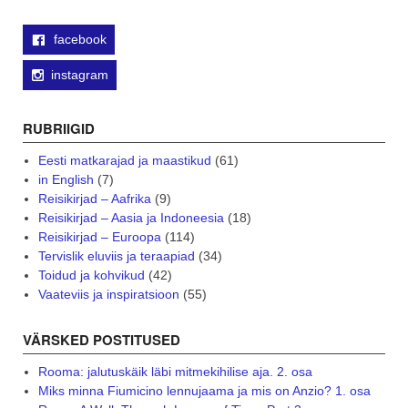
facebook
instagram
RUBRIIGID
Eesti matkarajad ja maastikud
(61)
in English
(7)
Reisikirjad – Aafrika
(9)
Reisikirjad – Aasia ja Indoneesia
(18)
Reisikirjad – Euroopa
(114)
Tervislik eluviis ja teraapiad
(34)
Toidud ja kohvikud
(42)
Vaateviis ja inspiratsioon
(55)
VÄRSKED POSTITUSED
Rooma: jalutuskäik läbi mitmekihilise aja. 2. osa
Miks minna Fiumicino lennujaama ja mis on Anzio? 1. osa