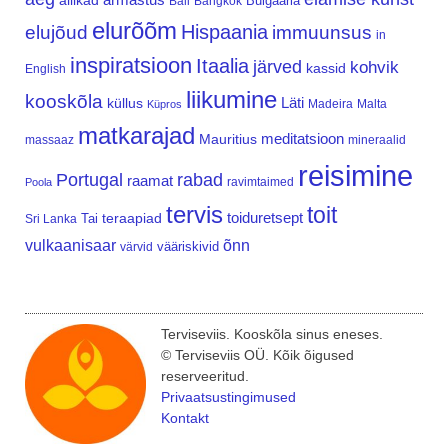
allikad
Bulgaaria
Bali
Bangkok
elurõõm
Hispaania
elujõud
immuunsus
in
inspiratsioon
Itaalia
järved
kohvik
kassid
English
liikumine
kooskõla
Läti
küllus
Madeira
Malta
Küpros
matkarajad
meditatsioon
Mauritius
massaaz
mineraalid
reisimine
Portugal
rabad
raamat
ravimtaimed
Poola
tervis
toit
teraapiad
toiduretsept
Tai
Sri Lanka
vulkaanisaar
õnn
vääriskivid
värvid
Terviseviis. Kooskõla sinus eneses.
© Terviseviis OÜ. Kõik õigused
reserveeritud.
Privaatsustingimused
Kontakt