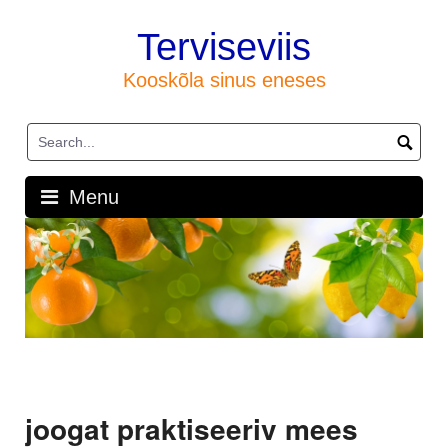
Skip
to
Terviseviis
content
Kooskõla sinus eneses
Menu
joogat praktiseeriv mees