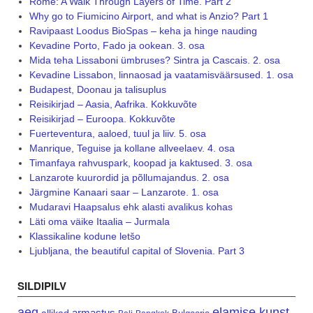
Rome: A Walk Through Layers of Time. Part 2
Why go to Fiumicino Airport, and what is Anzio? Part 1
Ravipaast Loodus BioSpas – keha ja hinge nauding
Kevadine Porto, Fado ja ookean. 3. osa
Mida teha Lissaboni ümbruses? Sintra ja Cascais. 2. osa
Kevadine Lissabon, linnaosad ja vaatamisväärsused. 1. osa
Budapest, Doonau ja talisuplus
Reisikirjad – Aasia, Aafrika. Kokkuvõte
Reisikirjad – Euroopa. Kokkuvõte
Fuerteventura, aaloed, tuul ja liiv. 5. osa
Manrique, Teguise ja kollane allveelaev. 4. osa
Timanfaya rahvuspark, koopad ja kaktused. 3. osa
Lanzarote kuurordid ja põllumajandus. 2. osa
Järgmine Kanaari saar – Lanzarote. 1. osa
Mudaravi Haapsalus ehk alasti avalikus kohas
Läti oma väike Itaalia – Jurmala
Klassikaline kodune letšo
Ljubljana, the beautiful capital of Slovenia. Part 3
SILDIPILV
aeg
elamise kunst
armastus