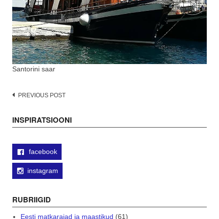
Santorini saar
Post
PREVIOUS POST
navigation
INSPIRATSIOONI
facebook
instagram
RUBRIIGID
Eesti matkarajad ja maastikud
(61)