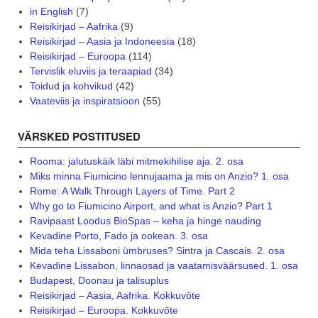
in English
(7)
Reisikirjad – Aafrika
(9)
Reisikirjad – Aasia ja Indoneesia
(18)
Reisikirjad – Euroopa
(114)
Tervislik eluviis ja teraapiad
(34)
Toidud ja kohvikud
(42)
Vaateviis ja inspiratsioon
(55)
VÄRSKED POSTITUSED
Rooma: jalutuskäik läbi mitmekihilise aja. 2. osa
Miks minna Fiumicino lennujaama ja mis on Anzio? 1. osa
Rome: A Walk Through Layers of Time. Part 2
Why go to Fiumicino Airport, and what is Anzio? Part 1
Ravipaast Loodus BioSpas – keha ja hinge nauding
Kevadine Porto, Fado ja ookean. 3. osa
Mida teha Lissaboni ümbruses? Sintra ja Cascais. 2. osa
Kevadine Lissabon, linnaosad ja vaatamisväärsused. 1. osa
Budapest, Doonau ja talisuplus
Reisikirjad – Aasia, Aafrika. Kokkuvõte
Reisikirjad – Euroopa. Kokkuvõte