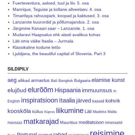
Fuerteventura, aaloed, tuul ja liiv. 5. osa
Manrique, Teguise ja kollane allveelaev. 4. osa
Timanfaya rahvuspark, koopad ja kaktused. 3. osa
Lanzarote kuurordid ja põllumajandus. 2. osa
Järgmine Kanaari saar – Lanzarote. 1. osa
Mudaravi Haapsalus ehk alasti avalikus kohas
Läti oma väike Itaalia – Jurmala
Klassikaline kodune letšo
Ljubljana, the beautiful capital of Slovenia. Part 3
SILDIPILV
aeg
elamise kunst
armastus
allikad
Bulgaaria
Bali
Bangkok
elurõõm
Hispaania
elujõud
immuunsus
in
inspiratsioon
Itaalia
järved
kohvik
kassid
English
liikumine
kooskõla
Läti
küllus
Madeira
Malta
Küpros
matkarajad
meditatsioon
Mauritius
massaaz
mineraalid
reisimine
Portugal
rabad