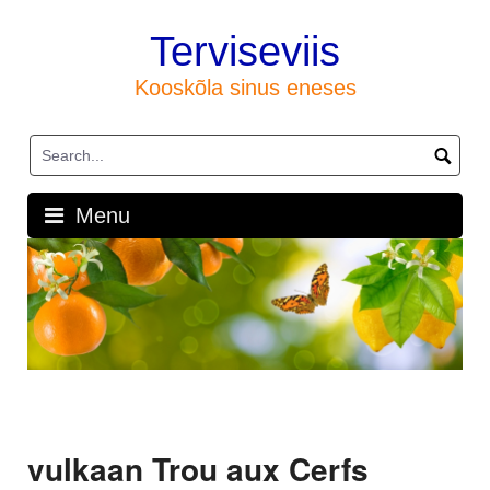
Skip
to
Terviseviis
content
Kooskõla sinus eneses
Menu
vulkaan Trou aux Cerfs