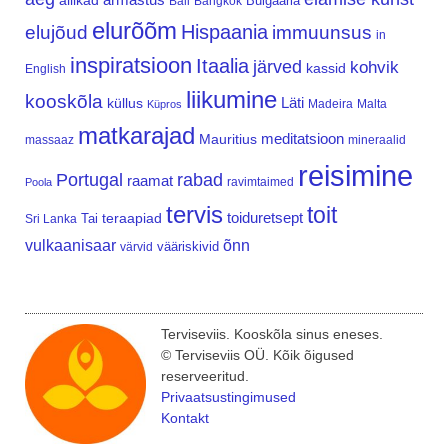
allikad
Bulgaaria
Bali
Bangkok
elurõõm
Hispaania
elujõud
immuunsus
in
inspiratsioon
Itaalia
järved
kohvik
kassid
English
liikumine
kooskõla
Läti
küllus
Madeira
Malta
Küpros
matkarajad
meditatsioon
Mauritius
massaaz
mineraalid
reisimine
Portugal
rabad
raamat
ravimtaimed
Poola
tervis
toit
teraapiad
toiduretsept
Tai
Sri Lanka
vulkaanisaar
õnn
vääriskivid
värvid
Terviseviis. Kooskõla sinus eneses.
© Terviseviis OÜ. Kõik õigused
reserveeritud.
Privaatsustingimused
Kontakt