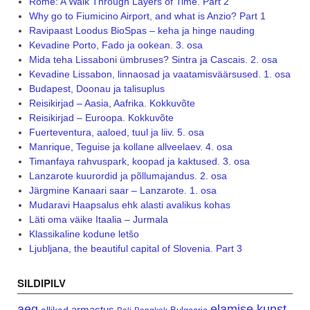
Rome: A Walk Through Layers of Time. Part 2
Why go to Fiumicino Airport, and what is Anzio? Part 1
Ravipaast Loodus BioSpas – keha ja hinge nauding
Kevadine Porto, Fado ja ookean. 3. osa
Mida teha Lissaboni ümbruses? Sintra ja Cascais. 2. osa
Kevadine Lissabon, linnaosad ja vaatamisväärsused. 1. osa
Budapest, Doonau ja talisuplus
Reisikirjad – Aasia, Aafrika. Kokkuvõte
Reisikirjad – Euroopa. Kokkuvõte
Fuerteventura, aaloed, tuul ja liiv. 5. osa
Manrique, Teguise ja kollane allveelaev. 4. osa
Timanfaya rahvuspark, koopad ja kaktused. 3. osa
Lanzarote kuurordid ja põllumajandus. 2. osa
Järgmine Kanaari saar – Lanzarote. 1. osa
Mudaravi Haapsalus ehk alasti avalikus kohas
Läti oma väike Itaalia – Jurmala
Klassikaline kodune letšo
Ljubljana, the beautiful capital of Slovenia. Part 3
SILDIPILV
aeg
elamise kunst
armastus