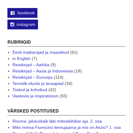
facebook
instagram
RUBRIIGID
Eesti matkarajad ja maastikud
(61)
in English
(7)
Reisikirjad – Aafrika
(9)
Reisikirjad – Aasia ja Indoneesia
(18)
Reisikirjad – Euroopa
(114)
Tervislik eluviis ja teraapiad
(34)
Toidud ja kohvikud
(42)
Vaateviis ja inspiratsioon
(55)
VÄRSKED POSTITUSED
Rooma: jalutuskäik läbi mitmekihilise aja. 2. osa
Miks minna Fiumicino lennujaama ja mis on Anzio? 1. osa