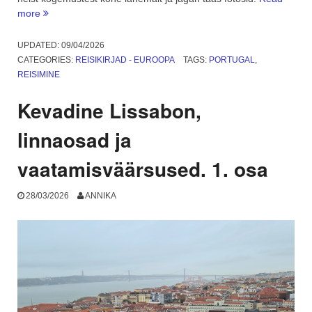
“Mida
more
teha
Lissaboni
UPDATED:
09/04/2026
ümbruses?
CATEGORIES:
REISIKIRJAD - EUROOPA
TAGS:
PORTUGAL
,
Sintra
REISIMINE
ja
Cascais.
Kevadine Lissabon,
2.
osa”
linnaosad ja
vaatamisväärsused. 1. osa
28/03/2026
ANNIKA