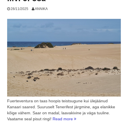
28/11/2025
ANNIKA
Fuerteventura on taas hoopis teistsugune kui ülejäänud
Kanaari saared. Suuruselt Tenerifest järgmine, aga elanikke
kõige vähem. Saar on madal, laavakivine ja väga tuuline.
“Fuerteventura,
Vaatame seal pisut ringi!
Read more
aaloed,