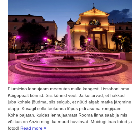
Fiumicino lennujaam meenutas mulle kangesti Lissaboni oma.
Kõigepealt kõnnid. Siis kõnnid veel. Ja kui arvad, et hakkad
juba kohale jõudma, siis selgub, et nüüd algab matka järgmine
etapp. Kusagil selle teekonna lõpus pidi asuma rongijaam.
Kohe pajatan, kuidas lennujaamast Rooma linna saab ja mis
või kus on Anzio ning ka muud huvitavat. Muidugi taas fotod ja
“Miks
fotod!
Read more
minna