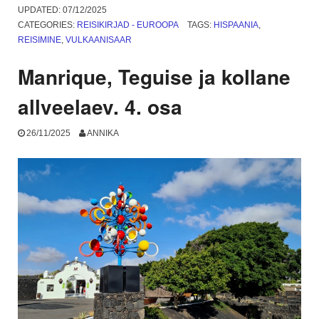
tuul
UPDATED:
07/12/2025
ja
CATEGORIES:
REISIKIRJAD - EUROOPA
TAGS:
HISPAANIA
,
liiv.
REISIMINE
,
VULKAANISAAR
5.
osa”
Manrique, Teguise ja kollane
allveelaev. 4. osa
26/11/2025
ANNIKA