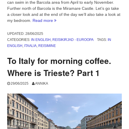
can swim in the Barcola area from April to early November.
Further north of Barcola is the Miramare Castle. Let’s go take
a closer look and at the end of the day we’ll also take a look at
“Trieste:
my bedroom.
Read more
Barcola
Beach
UPDATED:
28/06/2025
and
CATEGORIES:
IN ENGLISH
,
REISIKIRJAD - EUROOPA
TAGS:
IN
Miramare
ENGLISH
,
ITAALIA
,
REISIMINE
Castle.
Part
To Italy for morning coffee.
2”
Where is Trieste? Part 1
29/06/2025
ANNIKA