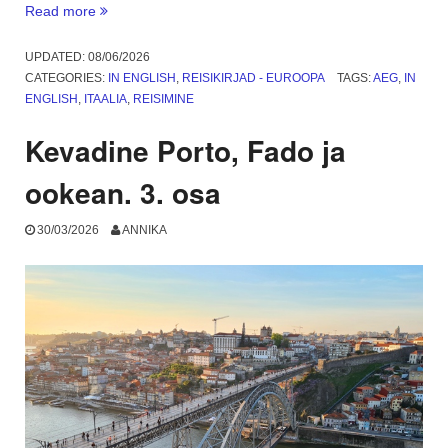
“Why
Read more
go
to
UPDATED:
08/06/2026
Fiumicino
CATEGORIES:
IN ENGLISH
,
REISIKIRJAD - EUROOPA
TAGS:
AEG
,
IN
Airport,
ENGLISH
,
ITAALIA
,
REISIMINE
and
what
Kevadine Porto, Fado ja
is
Anzio?
ookean. 3. osa
Part
1”
30/03/2026
ANNIKA