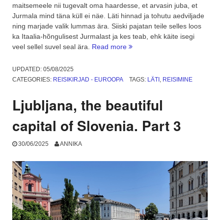
maitsemeele nii tugevalt oma haardesse, et arvasin juba, et
Jurmala mind täna küll ei näe. Läti hinnad ja tohutu aedviljade
ning marjade valik lummas ära. Siiski pajatan teile selles loos
ka Itaalia-hõngulisest Jurmalast ja kes teab, ehk käite isegi
“Läti
veel sellel suvel seal ära.
Read more
oma
väike
UPDATED:
05/08/2025
Itaalia
CATEGORIES:
REISIKIRJAD - EUROOPA
TAGS:
LÄTI
,
REISIMINE
–
Jurmala”
Ljubljana, the beautiful
capital of Slovenia. Part 3
30/06/2025
ANNIKA