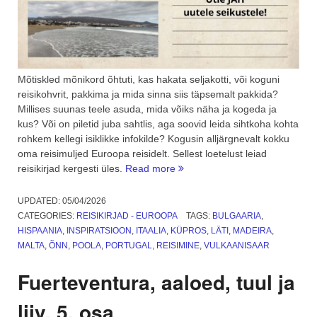
Mõtiskled mõnikord õhtuti, kas hakata seljakotti, või koguni
reisikohvrit, pakkima ja mida sinna siis täpsemalt pakkida?
Millises suunas teele asuda, mida võiks näha ja kogeda ja
kus? Või on piletid juba sahtlis, aga soovid leida sihtkoha kohta
rohkem kellegi isiklikke infokilde? Kogusin alljärgnevalt kokku
oma reisimuljed Euroopa reisidelt. Sellest loetelust leiad
“Reisikirjad
reisikirjad kergesti üles.
Read more
–
Euroopa.
UPDATED:
05/04/2026
Kokkuvõte”
CATEGORIES:
REISIKIRJAD - EUROOPA
TAGS:
BULGAARIA
,
HISPAANIA
,
INSPIRATSIOON
,
ITAALIA
,
KÜPROS
,
LÄTI
,
MADEIRA
,
MALTA
,
ÕNN
,
POOLA
,
PORTUGAL
,
REISIMINE
,
VULKAANISAAR
Fuerteventura, aaloed, tuul ja
liiv. 5. osa