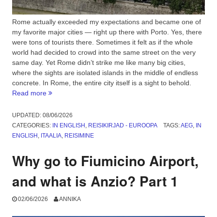
Rome actually exceeded my expectations and became one of
my favorite major cities — right up there with Porto. Yes, there
were tons of tourists there. Sometimes it felt as if the whole
world had decided to crowd into the same street on the very
same day. Yet Rome didn’t strike me like many big cities,
where the sights are isolated islands in the middle of endless
concrete. In Rome, the entire city itself is a sight to behold.
“Rome:
Read more
A
Walk
UPDATED:
08/06/2026
Through
CATEGORIES:
IN ENGLISH
,
REISIKIRJAD - EUROOPA
TAGS:
AEG
,
IN
Layers
ENGLISH
,
ITAALIA
,
REISIMINE
of
Time.
Why go to Fiumicino Airport,
Part
2”
and what is Anzio? Part 1
02/06/2026
ANNIKA