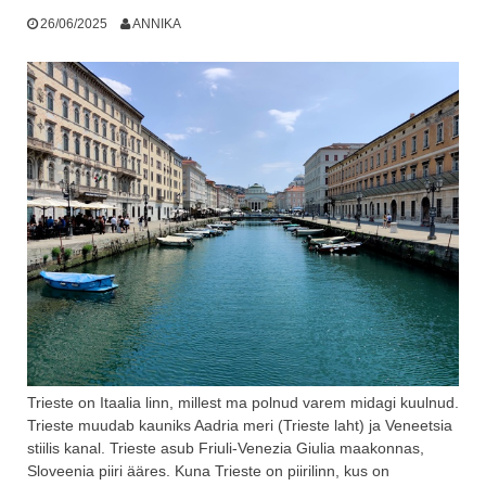
26/06/2025
ANNIKA
Trieste on Itaalia linn, millest ma polnud varem midagi kuulnud.
Trieste muudab kauniks Aadria meri (Trieste laht) ja Veneetsia
stiilis kanal. Trieste asub Friuli-Venezia Giulia maakonnas,
Sloveenia piiri ääres. Kuna Trieste on piirilinn, kus on