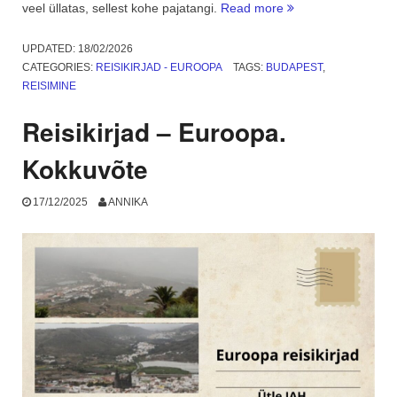
“Budapest,
veel üllatas, sellest kohe pajatangi.
Read more
Doonau
ja
UPDATED:
18/02/2026
talisuplus”
CATEGORIES:
REISIKIRJAD - EUROOPA
TAGS:
BUDAPEST
,
REISIMINE
Reisikirjad – Euroopa.
Kokkuvõte
17/12/2025
ANNIKA