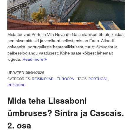
Mida teevad Porto ja Vila Nova de Gaia elanikud õhtuti, kuidas
peetakse pidusid ja veelkord sellest, mis on Fado. Atlandi
ookeanist, portugallaste heatahtlikkusest, turistilõksudest ja
päikeseloojangu vaatlusest. Kohe saate kõigest lähemalt
“Kevadine
lugeda.
Read more
Porto,
Fado
UPDATED:
09/04/2026
ja
CATEGORIES:
REISIKIRJAD - EUROOPA
TAGS:
PORTUGAL
,
ookean.
REISIMINE
3.
osa”
Mida teha Lissaboni
ümbruses? Sintra ja Cascais.
2. osa