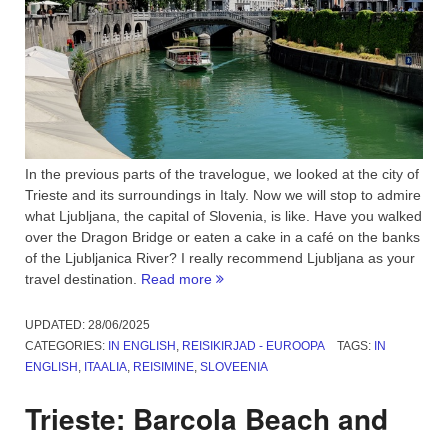
In the previous parts of the travelogue, we looked at the city of
Trieste and its surroundings in Italy. Now we will stop to admire
what Ljubljana, the capital of Slovenia, is like. Have you walked
over the Dragon Bridge or eaten a cake in a café on the banks
of the Ljubljanica River? I really recommend Ljubljana as your
“Ljubljana,
travel destination.
Read more
the
beautiful
UPDATED:
28/06/2025
capital
CATEGORIES:
IN ENGLISH
,
REISIKIRJAD - EUROOPA
TAGS:
IN
of
ENGLISH
,
ITAALIA
,
REISIMINE
,
SLOVEENIA
Slovenia.
Part
Trieste: Barcola Beach and
3”