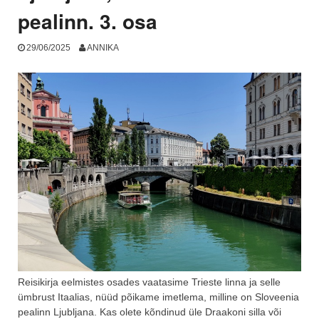
Part
pealinn. 3. osa
1”
29/06/2025
ANNIKA
Reisikirja eelmistes osades vaatasime Trieste linna ja selle
ümbrust Itaalias, nüüd põikame imetlema, milline on Sloveenia
pealinn Ljubljana. Kas olete kõndinud üle Draakoni silla või