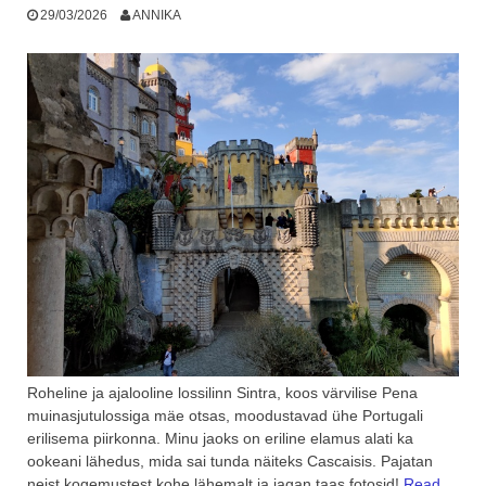
29/03/2026
ANNIKA
Roheline ja ajalooline lossilinn Sintra, koos värvilise Pena
muinasjutulossiga mäe otsas, moodustavad ühe Portugali
erilisema piirkonna. Minu jaoks on eriline elamus alati ka
ookeani lähedus, mida sai tunda näiteks Cascaisis. Pajatan
neist kogemustest kohe lähemalt ja jagan taas fotosid!
Read