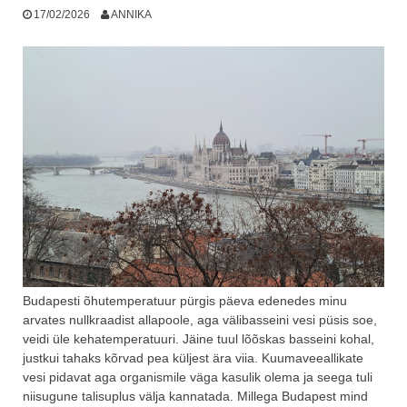
17/02/2026
ANNIKA
Budapesti õhutemperatuur pürgis päeva edenedes minu
arvates nullkraadist allapoole, aga välibasseini vesi püsis soe,
veidi üle kehatemperatuuri. Jäine tuul lõõskas basseini kohal,
justkui tahaks kõrvad pea küljest ära viia. Kuumaveeallikate
vesi pidavat aga organismile väga kasulik olema ja seega tuli
niisugune talisuplus välja kannatada. Millega Budapest mind