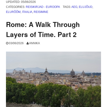
Fiumicino
UPDATED:
05/06/2026
lennujaama
CATEGORIES:
REISIKIRJAD - EUROOPA
TAGS:
AEG
,
ELUJÕUD
,
ja
ELURÕÕM
,
ITAALIA
,
REISIMINE
mis
on
Rome: A Walk Through
Anzio?
1.
Layers of Time. Part 2
osa”
03/06/2026
ANNIKA