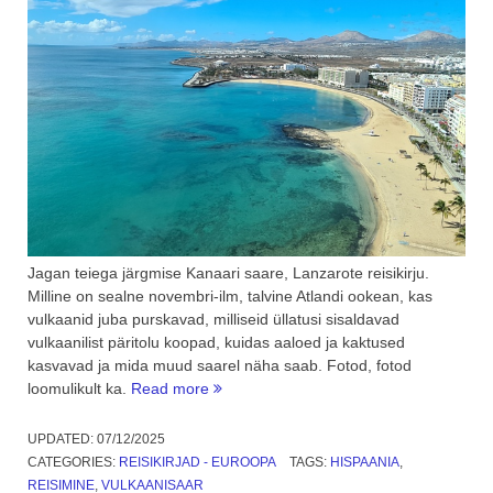
Jagan teiega järgmise Kanaari saare, Lanzarote reisikirju.
Milline on sealne novembri-ilm, talvine Atlandi ookean, kas
vulkaanid juba purskavad, milliseid üllatusi sisaldavad
vulkaanilist päritolu koopad, kuidas aaloed ja kaktused
kasvavad ja mida muud saarel näha saab. Fotod, fotod
“Järgmine
loomulikult ka.
Read more
Kanaari
saar
UPDATED:
07/12/2025
–
CATEGORIES:
REISIKIRJAD - EUROOPA
TAGS:
HISPAANIA
,
Lanzarote.
REISIMINE
,
VULKAANISAAR