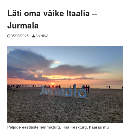
1.
osa”
Läti oma väike Itaalia –
Jurmala
05/08/2025
ANNIKA
Paljude eestlaste lemmikturg, Riia Keskturg, haaras mu