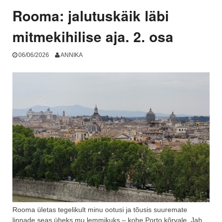
Rooma: jalutuskäik läbi
mitmekihilise aja. 2. osa
06/06/2026
ANNIKA
Rooma ületas tegelikult minu ootusi ja tõusis suuremate
linnade seas üheks mu lemmikuks – kohe Porto kõrvale. Jah,