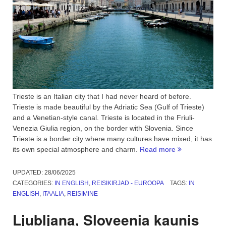
Trieste is an Italian city that I had never heard of before.
Trieste is made beautiful by the Adriatic Sea (Gulf of Trieste)
and a Venetian-style canal. Trieste is located in the Friuli-
Venezia Giulia region, on the border with Slovenia. Since
Trieste is a border city where many cultures have mixed, it has
“To
its own special atmosphere and charm.
Read more
Italy
for
UPDATED:
28/06/2025
morning
CATEGORIES:
IN ENGLISH
,
REISIKIRJAD - EUROOPA
TAGS:
IN
coffee.
ENGLISH
,
ITAALIA
,
REISIMINE
Where
is
Ljubljana, Sloveenia kaunis
Trieste?