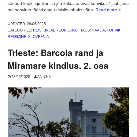
söönud kooki Ljubljanica jõe kaldal asuvas kohvikus? Ljubljana
“Ljubljana
ma soovitan tõesti oma reisisihtkohaks võtta.
Read more
Sloveenia
kaunis
UPDATED:
29/06/2025
pealinn.
CATEGORIES:
REISIKIRJAD - EUROOPA
TAGS:
ITAALIA
,
KOHVIK
,
3.
REISIMINE
,
SLOVEENIA
osa”
Trieste: Barcola rand ja
Miramare kindlus. 2. osa
28/06/2025
ANNIKA