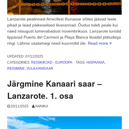
Lanzarote pealinnast Arrecifest lõunasse sõites jäävad teele
pikad ja laiad päikeselised liivarannad. Õudus tuleb peale kui
näed niisugust lumevabadust novembrikuus. Lanzarote turistid
lippavad Puerto del Carmeni ja Playa Blanca liivadel plätudega
“Lanzarote
ringi. Lähme vaatamegi need kuurordid üle.
Read more
kuurordid
ja
UPDATED:
07/12/2025
põllumajan
CATEGORIES:
REISIKIRJAD - EUROOPA
TAGS:
HISPAANIA
,
2.
REISIMINE
,
VULKAANISAAR
osa”
Järgmine Kanaari saar –
Lanzarote. 1. osa
20/11/2025
ANNIKA