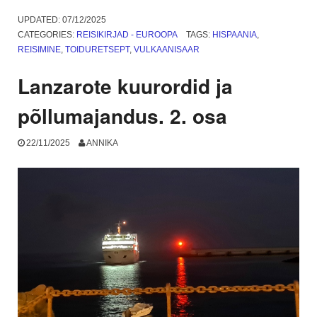
rahvuspark,
koopad
UPDATED:
07/12/2025
ja
CATEGORIES:
REISIKIRJAD - EUROOPA
TAGS:
HISPAANIA
,
kaktused.
REISIMINE
,
TOIDURETSEPT
,
VULKAANISAAR
3.
osa”
Lanzarote kuurordid ja
põllumajandus. 2. osa
22/11/2025
ANNIKA