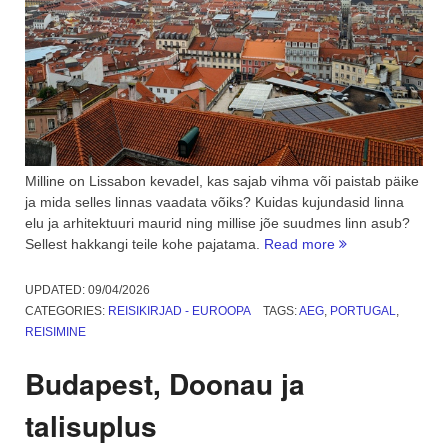
Milline on Lissabon kevadel, kas sajab vihma või paistab päike
ja mida selles linnas vaadata võiks? Kuidas kujundasid linna
elu ja arhitektuuri maurid ning millise jõe suudmes linn asub?
“Kevadine
Sellest hakkangi teile kohe pajatama.
Read more
Lissabon,
linnaosad
UPDATED:
09/04/2026
ja
CATEGORIES:
REISIKIRJAD - EUROOPA
TAGS:
AEG
,
PORTUGAL
,
vaatamisväärsus
REISIMINE
1.
osa”
Budapest, Doonau ja
talisuplus