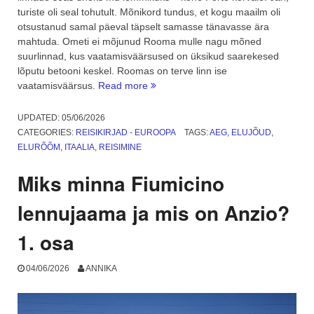
turiste oli seal tohutult. Mõnikord tundus, et kogu maailm oli
otsustanud samal päeval täpselt samasse tänavasse ära
mahtuda. Ometi ei mõjunud Rooma mulle nagu mõned
suurlinnad, kus vaatamisväärsused on üksikud saarekesed
lõputu betooni keskel. Roomas on terve linn ise
“Rooma:
vaatamisväärsus.
Read more
jalutuskäik
läbi
UPDATED:
05/06/2026
mitmekihilise
CATEGORIES:
REISIKIRJAD - EUROOPA
TAGS:
AEG
,
ELUJÕUD
,
aja.
ELURÕÕM
,
ITAALIA
,
REISIMINE
2.
osa”
Miks minna Fiumicino
lennujaama ja mis on Anzio?
1. osa
04/06/2026
ANNIKA