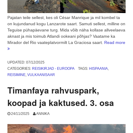
Pajatan teile sellest, kes oli César Manrique ja mil kombel ta
on kujundanud kogu Lanzarote saart. Samuti sellest, milline on
Teguise pühapäevane turg. Mida võib näha kollase allveelaeva
aknast ja mis toimub Atlandi ookeani põhjas? Vaatame ka
Mirador del Rio vaateplatvormilt La Graciosa saart.
Read more
“Manrique,
Teguise
ja
UPDATED:
07/12/2025
kollane
CATEGORIES:
REISIKIRJAD - EUROOPA
TAGS:
HISPAANIA
,
allveelaev.
REISIMINE
,
VULKAANISAAR
4.
osa”
Timanfaya rahvuspark,
koopad ja kaktused. 3. osa
24/11/2025
ANNIKA