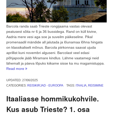
Barcola randa saab Trieste rongijaama vastas olevast
peatusest sõita nr 6 ja 36 bussidega. Rand on küll kivine,
Aadria mere vesi aga soe ja suveilm päikeseline. Pikal
promenaadil mändide all jalutada ja lõunamaa lõhna hingata
on klassikaliselt mõnus. Barcola piirkonnas saavat ujuda
aprillist kuni novembri alguseni. Barcolast veel edasi
põhjapoole jääb Miramare kindlus. Lähme vaatamegi neid
lähemalt ja päeva lõpuks kiikame sisse ka mu magamistuppa.
“Trieste:
Read more
Barcola
rand
UPDATED:
27/06/2025
ja
CATEGORIES:
REISIKIRJAD - EUROOPA
TAGS:
ITAALIA
,
REISIMINE
Miramare
kindlus.
Itaaliasse hommikukohvile.
2.
osa”
Kus asub Trieste? 1. osa