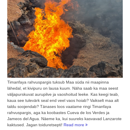
Timanfaya rahvuspargis tuksub Maa süda nii maapinna
lähedal, et kivipuru on lausa kuum. Näha saab ka maa seest
väljapurskuvat aurupilve ja vaoshoitud leeke. Kas keegi teab,
kaua see tulevärk seal end veel vaos hoiab? Vaikselt maa alt
taldu soojendab? Tänases loos vaatame ringi Timanfaya
rahvuspargis, aga ka koobastes Cueva de los Verdes ja
Jameos del Agua. Näeme ka, kui suureks kasvavad Lanzarote
“Timanfaya
kaktused. Jagan toiduretsepti!
Read more