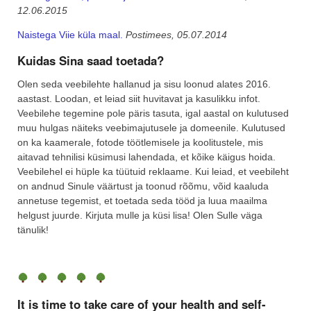
12.06.2015
Naistega Viie küla maal.
Postimees, 05.07.2014
Kuidas Sina saad toetada?
Olen seda veebilehte hallanud ja sisu loonud alates 2016.
aastast. Loodan, et leiad siit huvitavat ja kasulikku infot.
Veebilehe tegemine pole päris tasuta, igal aastal on kulutused
muu hulgas näiteks veebimajutusele ja domeenile. Kulutused
on ka kaamerale, fotode töötlemisele ja koolitustele, mis
aitavad tehnilisi küsimusi lahendada, et kõike käigus hoida.
Veebilehel ei hüple ka tüütuid reklaame. Kui leiad, et veebileht
on andnud Sinule väärtust ja toonud rõõmu, võid kaaluda
annetuse tegemist, et toetada seda tööd ja luua maailma
helgust juurde. Kirjuta mulle ja küsi lisa! Olen Sulle väga
tänulik!
It is time to take care of your health and self-