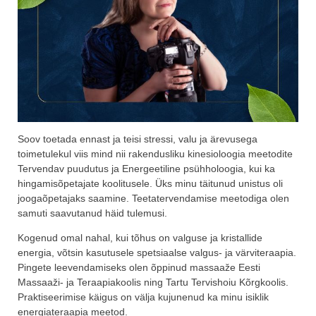
Soov toetada ennast ja teisi stressi, valu ja ärevusega
toimetulekul viis mind nii rakendusliku kinesioloogia meetodite
Tervendav puudutus ja Energeetiline psühholoogia, kui ka
hingamisõpetajate koolitusele. Üks minu täitunud unistus oli
joogaõpetajaks saamine. Teetatervendamise meetodiga olen
samuti saavutanud häid tulemusi.
Kogenud omal nahal, kui tõhus on valguse ja kristallide
energia, võtsin kasutusele spetsiaalse valgus- ja värviteraapia.
Pingete leevendamiseks olen õppinud massaaže Eesti
Massaaži- ja Teraapiakoolis ning Tartu Tervishoiu Kõrgkoolis.
Praktiseerimise käigus on välja kujunenud ka minu isiklik
energiateraapia meetod.