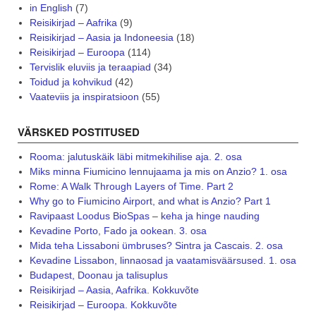
in English
(7)
Reisikirjad – Aafrika
(9)
Reisikirjad – Aasia ja Indoneesia
(18)
Reisikirjad – Euroopa
(114)
Tervislik eluviis ja teraapiad
(34)
Toidud ja kohvikud
(42)
Vaateviis ja inspiratsioon
(55)
VÄRSKED POSTITUSED
Rooma: jalutuskäik läbi mitmekihilise aja. 2. osa
Miks minna Fiumicino lennujaama ja mis on Anzio? 1. osa
Rome: A Walk Through Layers of Time. Part 2
Why go to Fiumicino Airport, and what is Anzio? Part 1
Ravipaast Loodus BioSpas – keha ja hinge nauding
Kevadine Porto, Fado ja ookean. 3. osa
Mida teha Lissaboni ümbruses? Sintra ja Cascais. 2. osa
Kevadine Lissabon, linnaosad ja vaatamisväärsused. 1. osa
Budapest, Doonau ja talisuplus
Reisikirjad – Aasia, Aafrika. Kokkuvõte
Reisikirjad – Euroopa. Kokkuvõte