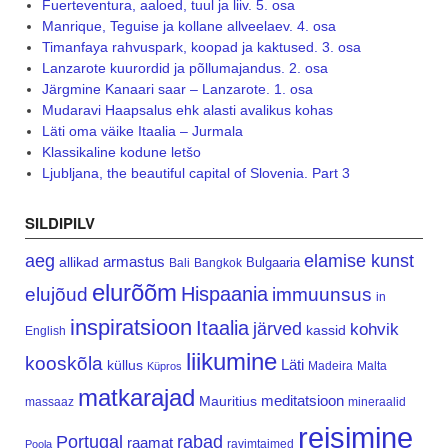
Fuerteventura, aaloed, tuul ja liiv. 5. osa
Manrique, Teguise ja kollane allveelaev. 4. osa
Timanfaya rahvuspark, koopad ja kaktused. 3. osa
Lanzarote kuurordid ja põllumajandus. 2. osa
Järgmine Kanaari saar – Lanzarote. 1. osa
Mudaravi Haapsalus ehk alasti avalikus kohas
Läti oma väike Itaalia – Jurmala
Klassikaline kodune letšo
Ljubljana, the beautiful capital of Slovenia. Part 3
SILDIPILV
aeg
elamise kunst
armastus
allikad
Bulgaaria
Bali
Bangkok
elurõõm
Hispaania
elujõud
immuunsus
in
inspiratsioon
Itaalia
järved
kohvik
kassid
English
liikumine
kooskõla
Läti
küllus
Madeira
Malta
Küpros
matkarajad
meditatsioon
Mauritius
massaaz
mineraalid
reisimine
Portugal
rabad
raamat
ravimtaimed
Poola