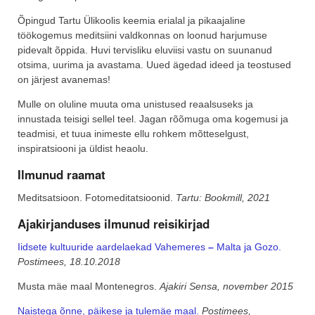
Õpingud Tartu Ülikoolis keemia erialal ja pikaajaline
töökogemus meditsiini valdkonnas on loonud harjumuse
pidevalt õppida. Huvi tervisliku eluviisi vastu on suunanud
otsima, uurima ja avastama. Uued ägedad ideed ja teostused
on järjest avanemas!
Mulle on oluline muuta oma unistused reaalsuseks ja
innustada teisigi sellel teel. Jagan rõõmuga oma kogemusi ja
teadmisi, et tuua inimeste ellu rohkem mõtteselgust,
inspiratsiooni ja üldist heaolu.
Ilmunud raamat
Meditsatsioon. Fotomeditatsioonid.
Tartu: Bookmill, 2021
Ajakirjanduses ilmunud reisikirjad
Iidsete kultuuride aardelaekad Vahemeres
–
Malta ja Gozo.
Postimees, 18.10.2018
Musta mäe maal Montenegros.
Ajakiri Sensa, november 2015
Naistega õnne, päikese ja tulemäe maal.
Postimees,