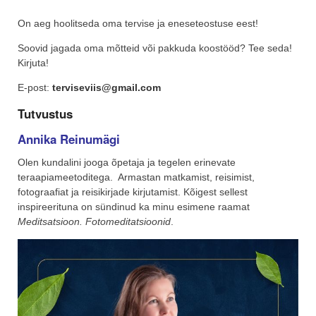
On aeg hoolitseda oma tervise ja eneseteostuse eest!
Soovid jagada oma mõtteid või pakkuda koostööd? Tee seda!
Kirjuta!
E-post:
terviseviis@gmail.com
Tutvustus
Annika Reinumägi
Olen kundalini jooga õpetaja ja tegelen erinevate
teraapiameetoditega. Armastan matkamist, reisimist,
fotograafiat ja reisikirjade kirjutamist. Kõigest sellest
inspireerituna on sündinud ka minu esimene raamat
Meditsatsioon. Fotomeditatsioonid
.