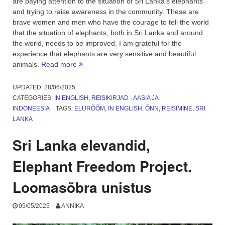
are paying attention to the situation of Sri Lanka’s elephants
and trying to raise awareness in the community. These are
brave women and men who have the courage to tell the world
that the situation of elephants, both in Sri Lanka and around
the world, needs to be improved. I am grateful for the
experience that elephants are very sensitive and beautiful
“Elephant
animals.
Read more
Freedom
Project,
UPDATED:
28/06/2025
Sri
CATEGORIES:
IN ENGLISH
,
REISIKIRJAD - AASIA JA
Lanka
INDONEESIA
TAGS:
ELURÕÕM
,
IN ENGLISH
,
ÕNN
,
REISIMINE
,
SRI
elephants.
LANKA
An
animal’s
Sri Lanka elevandid,
lover
dream”
Elephant Freedom Project.
Loomasõbra unistus
05/05/2025
ANNIKA