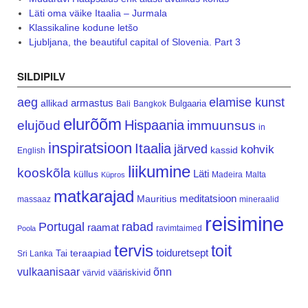
Läti oma väike Itaalia – Jurmala
Klassikaline kodune letšo
Ljubljana, the beautiful capital of Slovenia. Part 3
SILDIPILV
aeg
elamise kunst
armastus
allikad
Bulgaaria
Bali
Bangkok
elurõõm
Hispaania
elujõud
immuunsus
in
inspiratsioon
Itaalia
järved
kohvik
kassid
English
liikumine
kooskõla
Läti
küllus
Madeira
Malta
Küpros
matkarajad
meditatsioon
Mauritius
massaaz
mineraalid
reisimine
Portugal
rabad
raamat
ravimtaimed
Poola
tervis
toit
teraapiad
toiduretsept
Tai
Sri Lanka
vulkaanisaar
õnn
vääriskivid
värvid