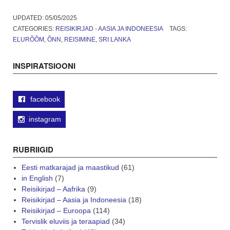
Lanka
elevandid,
UPDATED:
05/05/2025
Elephant
CATEGORIES:
REISIKIRJAD - AASIA JA INDONEESIA
TAGS:
Freedom
ELURÕÕM
,
ÕNN
,
REISIMINE
,
SRI LANKA
Project.
Loomasõbra
INSPIRATSIOONI
unistus”
facebook
instagram
RUBRIIGID
Eesti matkarajad ja maastikud
(61)
in English
(7)
Reisikirjad – Aafrika
(9)
Reisikirjad – Aasia ja Indoneesia
(18)
Reisikirjad – Euroopa
(114)
Tervislik eluviis ja teraapiad
(34)