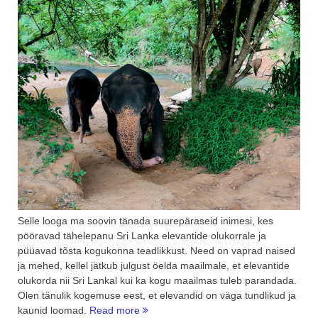
Selle looga ma soovin tänada suurepäraseid inimesi, kes
pööravad tähelepanu Sri Lanka elevantide olukorrale ja
püüavad tõsta kogukonna teadlikkust. Need on vaprad naised
ja mehed, kellel jätkub julgust öelda maailmale, et elevantide
olukorda nii Sri Lankal kui ka kogu maailmas tuleb parandada.
Olen tänulik kogemuse eest, et elevandid on väga tundlikud ja
“Sri
kaunid loomad.
Read more