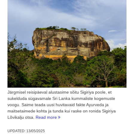
Järgmisel reisipäeval alustasime sõitu Sigiriya poole, et
sukelduda sügavamale Sri Lanka kummaliste kogemuste
voogu. Saime teada uusi huvitavaid fakte Ayurveda ja
maitsetaimede kohta ja tunda kui raske on ronida Sigiriya
“Sri
Lõvikalju otsa.
Read more
Lanka:
Sigiriya
UPDATED:
13/05/2025