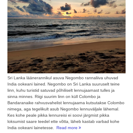
Sri Lanka läänerannikul asuva Negombo rannaliiva uhuvad
India ookeani lained. Negombo on Sri Lanka suuruselt teine
linn, kuhu turistid satuvad põhiliselt lennujaamast tulles ja
sinna minnes. Riigi suurim linn on küll Colombo ja
Bandaranaike rahvusvahelist lennujaama kutsutakse Colombo
nimega, aga tegelikult asub Negombo lennuväljale lähemal.
Kes kohe peale pikka lennureisi ei soovi järgmist pikka
loksumist saare teedel ette võtta, läheb kastab varbad kohe
“Sri
India ookeani lainetesse.
Read more