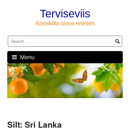
Skip
to
Terviseviis
content
Kooskõla sinus eneses
Menu
Silt:
Sri Lanka