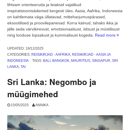
lihtsam orienteeruda ja leiaksid vajalikud
inspiratsioonisädemed kergesti üles. Aasia, Aafrika, Indoneesia
on kahtlemata väga üllatavad, mitteharjumuspärased,
eksootilised ja proovilepanevad. Korra käinud, tahaks ikka ja
jälle seda värvikirevust, emotsionaalsust, iidsust ja müstilisust
“Reisiki
ning looduse lopsakust ja kummalisust kogeda.
Read more
–
Aasia,
UPDATED:
19/12/2025
Aafrika
CATEGORIES:
REISIKIRJAD - AAFRIKA
,
REISIKIRJAD - AASIA JA
Kokkuv
INDONEESIA
TAGS:
BALI
,
BANGKOK
,
MAURITIUS
,
SINGAPUR
,
SRI
LANKA
,
TAI
Sri Lanka: Negombo ja
müügimehed
15/05/2025
ANNIKA