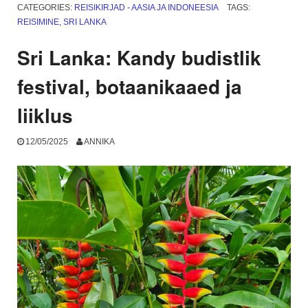
ja
CATEGORIES:
REISIKIRJAD - AASIA JA INDONEESIA
TAGS:
Ayurveda”
REISIMINE
,
SRI LANKA
Sri Lanka: Kandy budistlik
festival, botaanikaaed ja
liiklus
12/05/2025
ANNIKA