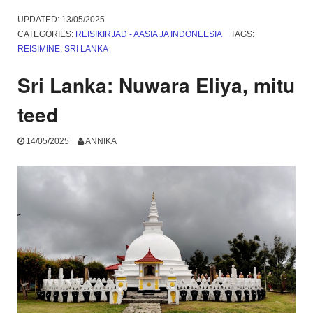
Lanka:
Negombo
UPDATED:
13/05/2025
ja
CATEGORIES:
REISIKIRJAD - AASIA JA INDONEESIA
TAGS:
müügimehed”
REISIMINE
,
SRI LANKA
Sri Lanka: Nuwara Eliya, mitu
teed
14/05/2025
ANNIKA