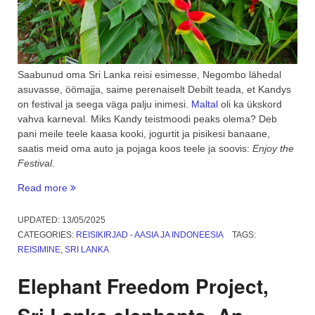
Saabunud oma Sri Lanka reisi esimesse, Negombo lähedal
asuvasse, öömajja, saime perenaiselt Debilt teada, et Kandys
on festival ja seega väga palju inimesi.
Maltal
oli ka ükskord
vahva karneval. Miks Kandy teistmoodi peaks olema? Deb
pani meile teele kaasa kooki, jogurtit ja pisikesi banaane,
saatis meid oma auto ja pojaga koos teele ja soovis:
Enjoy the
Festival
.
“Sri
Read more
Lanka:
Kandy
UPDATED:
13/05/2025
budistlik
CATEGORIES:
REISIKIRJAD - AASIA JA INDONEESIA
TAGS:
festival,
REISIMINE
,
SRI LANKA
botaanikaaed
ja
Elephant Freedom Project,
liiklus”