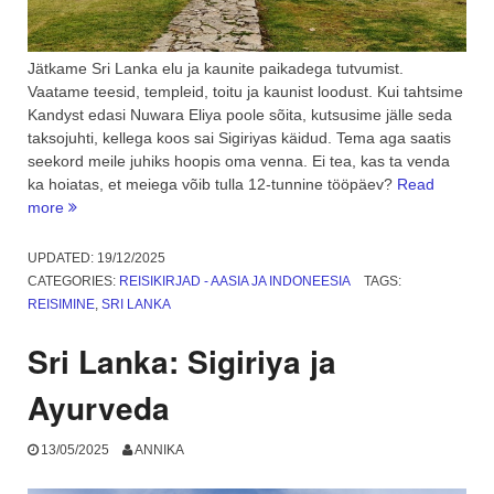
Jätkame Sri Lanka elu ja kaunite paikadega tutvumist.
Vaatame teesid, templeid, toitu ja kaunist loodust. Kui tahtsime
Kandyst edasi Nuwara Eliya poole sõita, kutsusime jälle seda
taksojuhti, kellega koos sai Sigiriyas käidud. Tema aga saatis
seekord meile juhiks hoopis oma venna. Ei tea, kas ta venda
ka hoiatas, et meiega võib tulla 12-tunnine tööpäev?
Read
“Sri
more
Lanka:
Nuwara
UPDATED:
19/12/2025
Eliya,
CATEGORIES:
REISIKIRJAD - AASIA JA INDONEESIA
TAGS:
mitu
REISIMINE
,
SRI LANKA
teed”
Sri Lanka: Sigiriya ja
Ayurveda
13/05/2025
ANNIKA