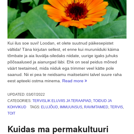
Kui ilus soe suvi! Loodan, et olete suutnud päikesepistet
vältida! Täna kirjutan sellest, et enne kui muruniiduki käima
tõmbate ja aia liuvälja-siledaks niidate, uurige igaks juhuks
põõsaalused ja aianurgad läbi. Ehk on seal peidus mõned
väärt teetaimed, mida niiduk ega trimmer veel kätte pole
saanud. Nii ei pea te neidsamu maitsetaimi talvel suure raha
“Millised
eest apteeki ostma minema.
Read more
teetaimed
võid
UPDATED:
03/07/2022
oma
CATEGORIES:
TERVISLIK ELUVIIS JA TERAAPIAD
,
TOIDUD JA
aiast
KOHVIKUD
TAGS:
ELUJÕUD
,
IMMUUNSUS
,
RAVIMTAIMED
,
TERVIS
,
avastada?
TOIT
1.osa”
Kuidas ma permakultuuri