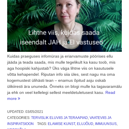
Kuidas praeguses infomüras ja eriarvamuste pöörises ellu
jääda ja teada saada, mis mulle tegelikult ka kasu toob, mis
aga hoopiski kahjustab? Üks väga lihtne viis on kasutusele
võtta kehapendel. Riputan info siia üles, sest nagu ma oma
kogemustest ülihästi tean – enamus õpitud asju oskab
ülikiiresti ära ununeda. Õnneks on blogi mulle ka tagavaramälu
ja ehk on veel kellelegi sellest meeldetuletusest kasu.
Read
“Lihtne
more
viis,
kuidas
UPDATED:
03/05/2021
saada
CATEGORIES:
TERVISLIK ELUVIIS JA TERAAPIAD
,
VAATEVIIS JA
iseendalt
INSPIRATSIOON
TAGS:
ELAMISE KUNST
,
ELUJÕUD
,
IMMUUNSUS
,
JAH