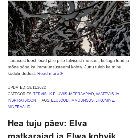
Tänasest loost leiad jälle pilte talvisest metsast, küllaga lund ja
mõne sõna ka immuunsüsteemi kohta. Juttu tuleb ka minu
“Milline
kodulindudest.
Read more
on
lumise
UPDATED:
19/11/2022
metsa
CATEGORIES:
TERVISLIK ELUVIIS JA TERAAPIAD
,
VAATEVIIS JA
ja
INSPIRATSIOON
TAGS:
ELUJÕUD
,
IMMUUNSUS
,
LIIKUMINE
,
immuunsüsteemi
MINERAALID
vaheline
seos?”
Hea tuju päev: Elva
matkarajad ja Elwa kohvik