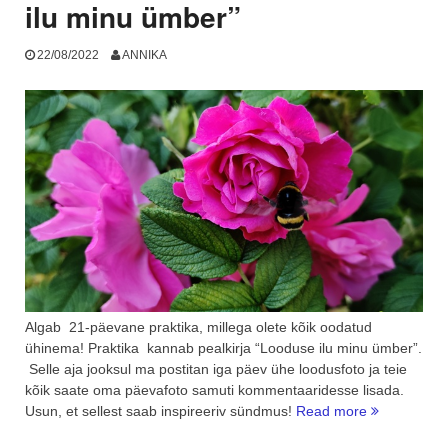
ilu minu ümber”
22/08/2022
ANNIKA
Algab 21-päevane praktika, millega olete kõik oodatud
ühinema! Praktika kannab pealkirja “Looduse ilu minu ümber”.
Selle aja jooksul ma postitan iga päev ühe loodusfoto ja teie
kõik saate oma päevafoto samuti kommentaaridesse lisada.
“Algab
Usun, et sellest saab inspireeriv sündmus!
Read more
21-