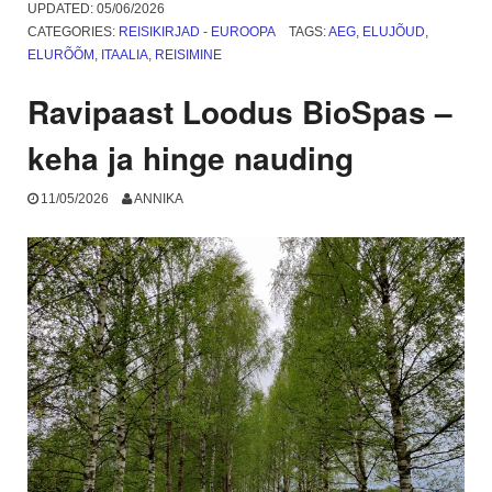
Fiumicino
UPDATED:
05/06/2026
lennujaama
CATEGORIES:
REISIKIRJAD - EUROOPA
TAGS:
AEG
,
ELUJÕUD
,
ja
ELURÕÕM
,
ITAALIA
,
REISIMINE
mis
on
Ravipaast Loodus BioSpas –
Anzio?
1.
keha ja hinge nauding
osa”
11/05/2026
ANNIKA