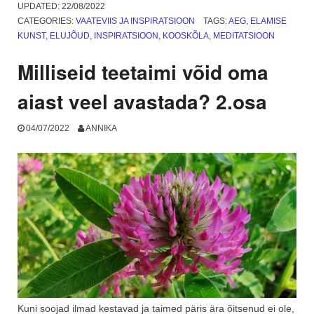
päevane
UPDATED:
22/08/2022
fotode
CATEGORIES:
VAATEVIIS JA INSPIRATSIOON
TAGS:
AEG
,
ELAMISE
jagamise
KUNST
,
ELUJÕUD
,
INSPIRATSIOON
,
KOOSKÕLA
,
MEDITATSIOON
praktika
“Looduse
Milliseid teetaimi võid oma
ilu
minu
aiast veel avastada? 2.osa
ümber””
04/07/2022
ANNIKA
Kuni soojad ilmad kestavad ja taimed päris ära õitsenud ei ole,