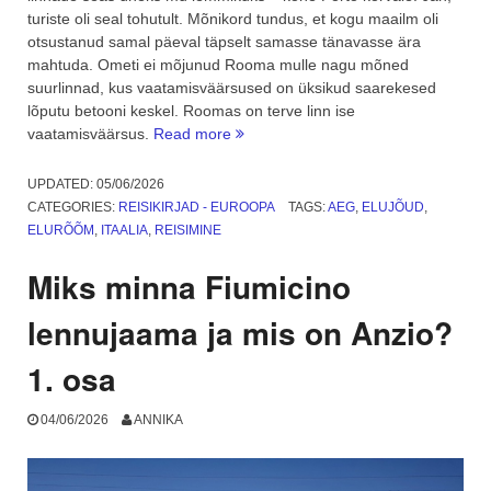
turiste oli seal tohutult. Mõnikord tundus, et kogu maailm oli
otsustanud samal päeval täpselt samasse tänavasse ära
mahtuda. Ometi ei mõjunud Rooma mulle nagu mõned
suurlinnad, kus vaatamisväärsused on üksikud saarekesed
lõputu betooni keskel. Roomas on terve linn ise
“Rooma:
vaatamisväärsus.
Read more
jalutuskäik
läbi
UPDATED:
05/06/2026
mitmekihilise
CATEGORIES:
REISIKIRJAD - EUROOPA
TAGS:
AEG
,
ELUJÕUD
,
aja.
ELURÕÕM
,
ITAALIA
,
REISIMINE
2.
osa”
Miks minna Fiumicino
lennujaama ja mis on Anzio?
1. osa
04/06/2026
ANNIKA