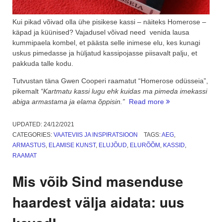
Kui pikad võivad olla ühe pisikese kassi – näiteks Homerose –
käpad ja küünised? Vajadusel võivad need venida lausa
kummipaela kombel, et päästa selle inimese elu, kes kunagi
uskus pimedasse ja hüljatud kassipojasse piisavalt palju, et
pakkuda talle kodu.
Tutvustan täna Gwen Cooperi raamatut “Homerose odüsseia”,
pikemalt
“Kartmatu kassi lugu ehk kuidas ma pimeda imekassi
“Aeg
abiga armastama ja elama õppisin.”
Read more
raamatuga:
Homerose
UPDATED:
24/12/2021
odüsseia.
CATEGORIES:
VAATEVIIS JA INSPIRATSIOON
TAGS:
AEG
,
Kartmatu
ARMASTUS
,
ELAMISE KUNST
,
ELUJÕUD
,
ELURÕÕM
,
KASSID
,
kassi
RAAMAT
lugu”
Mis võib Sind masenduse
haardest välja aidata: uus