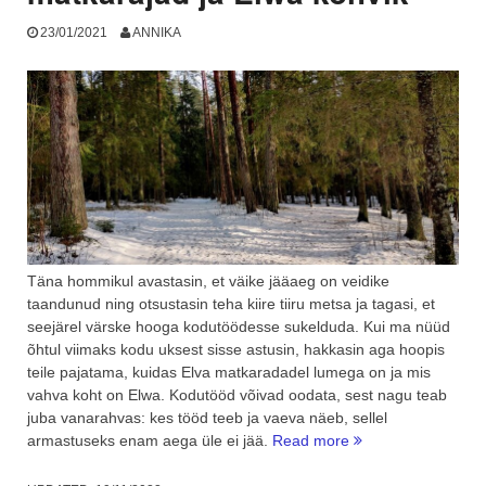
23/01/2021
ANNIKA
Täna hommikul avastasin, et väike jääaeg on veidike
taandunud ning otsustasin teha kiire tiiru metsa ja tagasi, et
seejärel värske hooga kodutöödesse sukelduda. Kui ma nüüd
õhtul viimaks kodu uksest sisse astusin, hakkasin aga hoopis
teile pajatama, kuidas Elva matkaradadel lumega on ja mis
vahva koht on Elwa. Kodutööd võivad oodata, sest nagu teab
juba vanarahvas: kes tööd teeb ja vaeva näeb, sellel
“Hea
armastuseks enam aega üle ei jää.
Read more
tuju
päev: