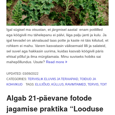
Igal sügisel ma otsustan, et järgmisel aastal enam potililled
ega köögivili mu tähelepanu ei pälvi, liiga palju janti ja kulu. Ja
igal kevadel on aknalauad taas potte ja kaste nii täis kiilutud, et
rohkem ei mahu. Varem kasvatasin väiksemaid lilli ja salateid,
sel suvel aga hakkasin uurima, kuidas kasvab köögivili päris
ehtsal põllul ja ilma mürgitamata. Minu suviseks hobiks sai
“Mahepõllundus.
mahepõllundus. Usute?
Read more
Kasvata
oma
UPDATED:
03/09/2022
köögivili
CATEGORIES:
TERVISLIK ELUVIIS JA TERAAPIAD
,
TOIDUD JA
ise.
KOHVIKUD
TAGS:
ELUJÕUD
,
KÜLLUS
,
RAVIMTAIMED
,
TERVIS
,
TOIT
1.
osa”
Algab 21-päevane fotode
jagamise praktika “Looduse