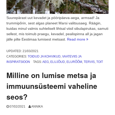
Suurepärast uut kevadet ja pööripäeva-aega, armsad! Ja
trummipõrin, sest algas planeet Marsi valitsusaeg. Räägin,
kuidas minul valmis suhteliselt lihtsal viisil sibulapirukas, samuti
sellest, mis toimub praegu, kevadel, pealispinna all ja jagan
“Pööripäeva
jälle pilte Eestimaa lumisest metsast.
Read more
sibulapirukas
ja
UPDATED:
21/03/2021
mis
CATEGORIES:
TOIDUD JA KOHVIKUD
,
VAATEVIIS JA
toimub
INSPIRATSIOON
TAGS:
AEG
,
ELUJÕUD
,
ELURÕÕM
,
TERVIS
,
TOIT
kevadel
pealispinna
Milline on lumise metsa ja
all”
immuunsüsteemi vaheline
seos?
07/02/2021
ANNIKA