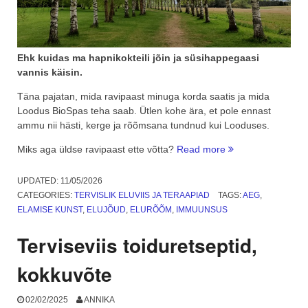
Ehk kuidas ma hapnikokteili jõin ja süsihappegaasi
vannis käisin.
Täna pajatan, mida ravipaast minuga korda saatis ja mida
Loodus BioSpas teha saab. Ütlen kohe ära, et pole ennast
ammu nii hästi, kerge ja rõõmsana tundnud kui Looduses.
“Ravipaast
Miks aga üldse ravipaast ette võtta?
Read more
Loodus
BioSpas
UPDATED:
11/05/2026
–
CATEGORIES:
TERVISLIK ELUVIIS JA TERAAPIAD
TAGS:
AEG
,
keha
ELAMISE KUNST
,
ELUJÕUD
,
ELURÕÕM
,
IMMUUNSUS
ja
hinge
Terviseviis toiduretseptid,
nauding”
kokkuvõte
02/02/2025
ANNIKA