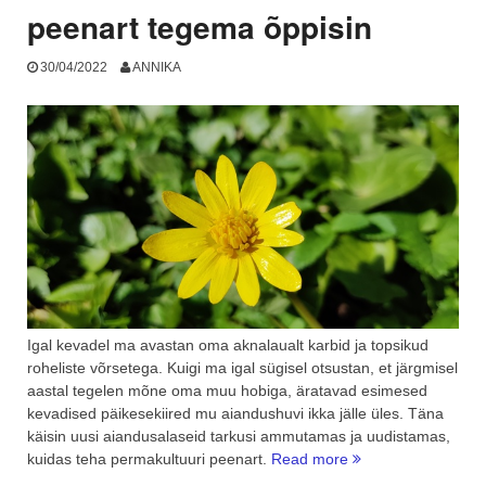
peenart tegema õppisin
30/04/2022
ANNIKA
Igal kevadel ma avastan oma aknalaualt karbid ja topsikud
roheliste võrsetega. Kuigi ma igal sügisel otsustan, et järgmisel
aastal tegelen mõne oma muu hobiga, äratavad esimesed
kevadised päikesekiired mu aiandushuvi ikka jälle üles. Täna
käisin uusi aiandusalaseid tarkusi ammutamas ja uudistamas,
“Kuidas
kuidas teha permakultuuri peenart.
Read more
ma