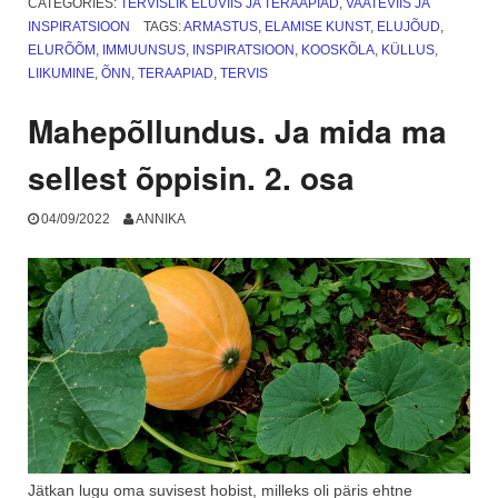
CATEGORIES:
TERVISLIK ELUVIIS JA TERAAPIAD
,
VAATEVIIS JA
ei
INSPIRATSIOON
TAGS:
ARMASTUS
,
ELAMISE KUNST
,
ELUJÕUD
,
lähe
ELURÕÕM
,
IMMUUNSUS
,
INSPIRATSIOON
,
KOOSKÕLA
,
KÜLLUS
,
üle.
LIIKUMINE
,
ÕNN
,
TERAAPIAD
,
TERVIS
TFH”
Mahepõllundus. Ja mida ma
sellest õppisin. 2. osa
04/09/2022
ANNIKA
Jätkan lugu oma suvisest hobist, milleks oli päris ehtne