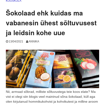
KOOSKÕLA
ja
EI
Šokolaad ehk kuidas ma
vastused.
Kehapendel”
vabanesin ühest sõltuvusest
ja leidsin kohe uue
13/04/2021
ANNIKA
Nii, armsad sõbrad, milliste sõltuvustega teie koos elate? Ma
vist ei olegi siin blogis veel maininud sõna šokolaad, küll aga
olen kirjutanud hommikukohvist ja kohvikutest ja milline aroom