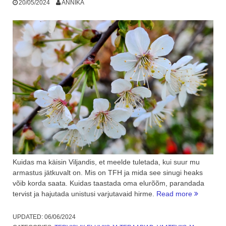
20/05/2024
ANNIKA
Kuidas ma käisin Viljandis, et meelde tuletada, kui suur mu
armastus jätkuvalt on. Mis on TFH ja mida see sinugi heaks
võib korda saata. Kuidas taastada oma elurõõm, parandada
“Minu
tervist ja hajutada unistusi varjutavaid hirme.
Read more
pikaaegn
armastus,
UPDATED:
06/06/2024
mis