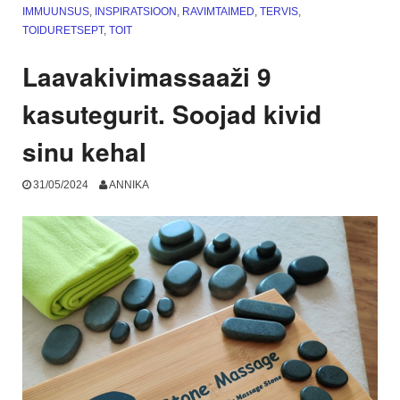
IMMUUNSUS
,
INSPIRATSIOON
,
RAVIMTAIMED
,
TERVIS
,
TOIDURETSEPT
,
TOIT
Laavakivimassaaži 9
kasutegurit. Soojad kivid
sinu kehal
31/05/2024
ANNIKA