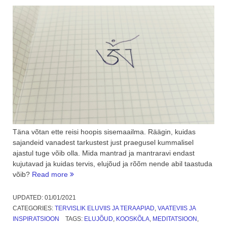
Täna võtan ette reisi hoopis sisemaailma. Räägin, kuidas
sajandeid vanadest tarkustest just praegusel kummalisel
ajastul tuge võib olla. Mida mantrad ja mantraravi endast
kujutavad ja kuidas tervis, elujõud ja rõõm nende abil taastuda
“Mantrad
võib?
Read more
ja
mantraravi,
UPDATED:
01/01/2021
piisad
CATEGORIES:
TERVISLIK ELUVIIS JA TERAAPIAD
,
VAATEVIIS JA
rahu
INSPIRATSIOON
TAGS:
ELUJÕUD
,
KOOSKÕLA
,
MEDITATSIOON
,
ja