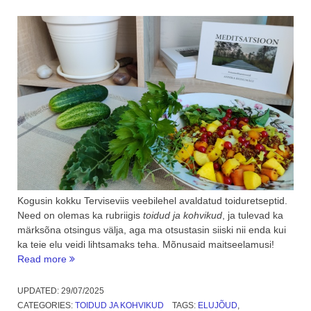
Kogusin kokku Terviseviis veebilehel avaldatud toiduretseptid.
Need on olemas ka rubriigis
toidud ja kohvikud
, ja tulevad ka
märksõna otsingus välja, aga ma otsustasin siiski nii enda kui
ka teie elu veidi lihtsamaks teha. Mõnusaid maitseelamusi!
“Terviseviis
Read more
toiduretseptid,
kokkuvõte”
UPDATED:
29/07/2025
CATEGORIES:
TOIDUD JA KOHVIKUD
TAGS:
ELUJÕUD
,