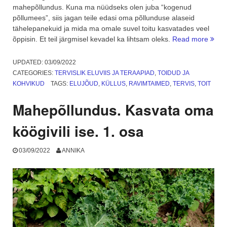
mahepõllundus. Kuna ma nüüdseks olen juba “kogenud
põllumees”, siis jagan teile edasi oma põllunduse alaseid
tähelepanekuid ja mida ma omale suvel toitu kasvatades veel
“Mah
õppisin. Et teil järgmisel kevadel ka lihtsam oleks.
Read more
Ja
mida
UPDATED:
03/09/2022
ma
CATEGORIES:
TERVISLIK ELUVIIS JA TERAAPIAD
,
TOIDUD JA
selle
KOHVIKUD
TAGS:
ELUJÕUD
,
KÜLLUS
,
RAVIMTAIMED
,
TERVIS
,
TOIT
õppis
2.
Mahepõllundus. Kasvata oma
osa”
köögivili ise. 1. osa
03/09/2022
ANNIKA