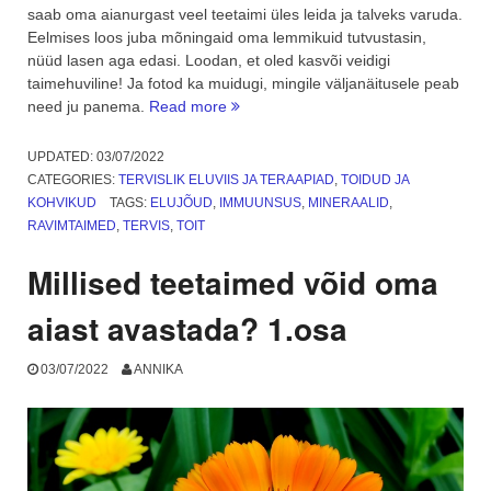
saab oma aianurgast veel teetaimi üles leida ja talveks varuda.
Eelmises loos juba mõningaid oma lemmikuid tutvustasin,
nüüd lasen aga edasi. Loodan, et oled kasvõi veidigi
taimehuviline! Ja fotod ka muidugi, mingile väljanäitusele peab
“Milliseid
need ju panema.
Read more
teetaimi
võid
UPDATED:
03/07/2022
oma
CATEGORIES:
TERVISLIK ELUVIIS JA TERAAPIAD
,
TOIDUD JA
aiast
KOHVIKUD
TAGS:
ELUJÕUD
,
IMMUUNSUS
,
MINERAALID
,
veel
RAVIMTAIMED
,
TERVIS
,
TOIT
avastada?
2.osa”
Millised teetaimed võid oma
aiast avastada? 1.osa
03/07/2022
ANNIKA