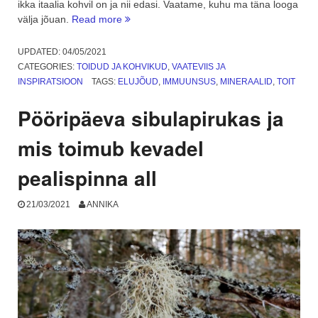
ikka itaalia kohvil on ja nii edasi. Vaatame, kuhu ma täna looga
“Šokolaad
välja jõuan.
Read more
ehk
kuidas
UPDATED:
04/05/2021
ma
CATEGORIES:
TOIDUD JA KOHVIKUD
,
VAATEVIIS JA
vabanesin
INSPIRATSIOON
TAGS:
ELUJÕUD
,
IMMUUNSUS
,
MINERAALID
,
TOIT
ühest
sõltuvusest
Pööripäeva sibulapirukas ja
ja
leidsin
mis toimub kevadel
kohe
uue”
pealispinna all
21/03/2021
ANNIKA