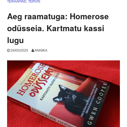
TERAAPIAD
,
TERVIS
selguse
ookeanis”
Aeg raamatuga: Homerose
odüsseia. Kartmatu kassi
lugu
26/05/2020
ANNIKA