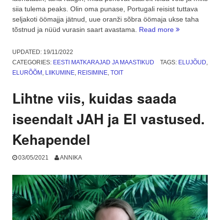
siia tulema peaks. Olin oma punase, Portugali reisist tuttava
seljakoti öömajja jätnud, uue oranži sõbra öömaja ukse taha
“Läksin
tõstnud ja nüüd vurasin saart avastama.
Read more
kuhugi,
tulen
UPDATED:
19/11/2022
kunagi.
CATEGORIES:
EESTI MATKARAJAD JA MAASTIKUD
TAGS:
ELUJÕUD
,
Kihnu
ELURÕÕM
,
LIIKUMINE
,
REISIMINE
,
TOIT
saar.
2.
Lihtne viis, kuidas saada
osa”
iseendalt JAH ja EI vastused.
Kehapendel
03/05/2021
ANNIKA