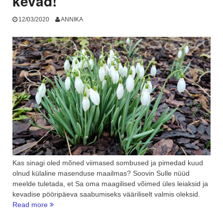
kevad!
12/03/2020
ANNIKA
Kas sinagi oled mõned viimased sombused ja pimedad kuud
olnud külaline masenduse maailmas? Soovin Sulle nüüd
meelde tuletada, et Sa oma maagilised võimed üles leiaksid ja
kevadise pööripäeva saabumiseks vääriliselt valmis oleksid.
“Mis
Read more
võib