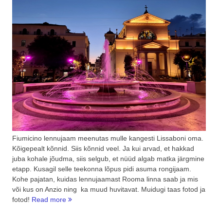
Fiumicino lennujaam meenutas mulle kangesti Lissaboni oma.
Kõigepealt kõnnid. Siis kõnnid veel. Ja kui arvad, et hakkad
juba kohale jõudma, siis selgub, et nüüd algab matka järgmine
etapp. Kusagil selle teekonna lõpus pidi asuma rongijaam.
Kohe pajatan, kuidas lennujaamast Rooma linna saab ja mis
või kus on Anzio ning ka muud huvitavat. Muidugi taas fotod ja
“Miks
fotod!
Read more
minna