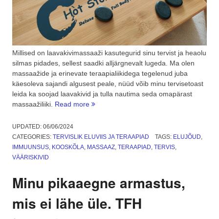
Millised on laavakivimassaaži kasutegurid sinu tervist ja heaolu
silmas pidades, sellest saadki alljärgnevalt lugeda. Ma olen
massaažide ja erinevate teraapialiikidega tegelenud juba
käesoleva sajandi algusest peale, nüüd võib minu tervisetoast
leida ka soojad laavakivid ja tulla nautima seda omapärast
“Laavakivimassaaži
massaažiliiki.
Read more
9
kasutegurit.
UPDATED:
06/06/2024
Soojad
CATEGORIES:
TERVISLIK ELUVIIS JA TERAAPIAD
TAGS:
ELUJÕUD
,
kivid
IMMUUNSUS
,
KOOSKÕLA
,
MASSAAZ
,
TERAAPIAD
,
TERVIS
,
sinu
VÄÄRISKIVID
kehal”
Minu pikaaegne armastus,
mis ei lähe üle. TFH