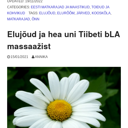
UPDATED:
19/11/2022
Elva
CATEGORIES:
EESTI MATKARAJAD JA MAASTIKUD
,
TOIDUD JA
matkarajad
KOHVIKUD
TAGS:
ELUJÕUD
,
ELURÕÕM
,
JÄRVED
,
KOOSKÕLA
,
ja
MATKARAJAD
,
ÕNN
Elwa
kohvik”
Elujõud ja hea uni Tiibeti bLA
massaažist
15/01/2021
ANNIKA