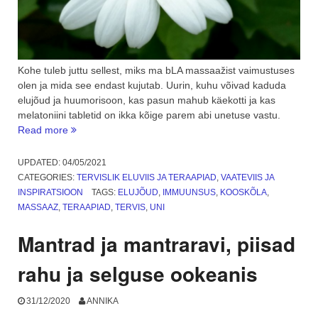
Kohe tuleb juttu sellest, miks ma bLA massaažist vaimustuses
olen ja mida see endast kujutab. Uurin, kuhu võivad kaduda
elujõud ja huumorisoon, kas pasun mahub käekotti ja kas
melatoniini tabletid on ikka kõige parem abi unetuse vastu.
“Elujõud
Read more
ja
hea
UPDATED:
04/05/2021
uni
CATEGORIES:
TERVISLIK ELUVIIS JA TERAAPIAD
,
VAATEVIIS JA
Tiibeti
INSPIRATSIOON
TAGS:
ELUJÕUD
,
IMMUUNSUS
,
KOOSKÕLA
,
bLA
MASSAAZ
,
TERAAPIAD
,
TERVIS
,
UNI
massaažist”
Mantrad ja mantraravi, piisad
rahu ja selguse ookeanis
31/12/2020
ANNIKA