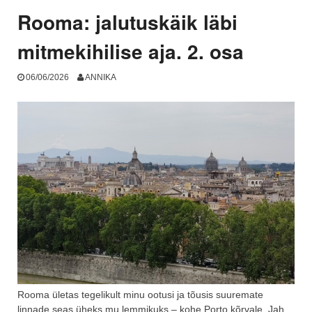
Rooma: jalutuskäik läbi
mitmekihilise aja. 2. osa
06/06/2026
ANNIKA
Rooma ületas tegelikult minu ootusi ja tõusis suuremate
linnade seas üheks mu lemmikuks – kohe Porto kõrvale. Jah,