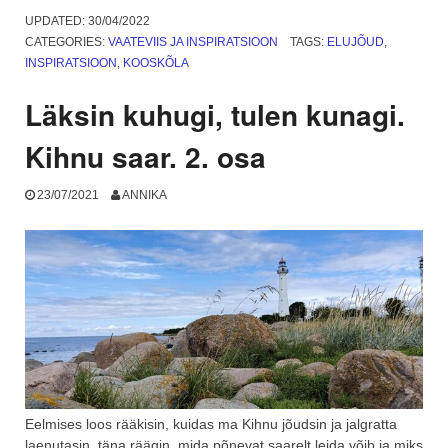
permakultuuri
UPDATED:
30/04/2022
peenart
CATEGORIES:
VAATEVIIS JA INSPIRATSIOON
TAGS:
ELUJÕUD
,
tegema
INSPIRATSIOON
,
KOOSKÕLA
õppisin”
Läksin kuhugi, tulen kunagi.
Kihnu saar. 2. osa
23/07/2021
ANNIKA
Eelmises loos rääkisin, kuidas ma Kihnu jõudsin ja jalgratta
laenutasin, täna räägin, mida põnevat saarelt leida võib ja miks