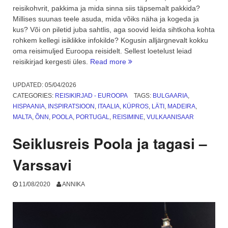
reisikohvrit, pakkima ja mida sinna siis täpsemalt pakkida?
Millises suunas teele asuda, mida võiks näha ja kogeda ja
kus? Või on piletid juba sahtlis, aga soovid leida sihtkoha kohta
rohkem kellegi isiklikke infokilde? Kogusin alljärgnevalt kokku
oma reisimuljed Euroopa reisidelt. Sellest loetelust leiad
“Reisikirjad
reisikirjad kergesti üles.
Read more
–
Euroopa.
UPDATED:
05/04/2026
Kokkuvõte”
CATEGORIES:
REISIKIRJAD - EUROOPA
TAGS:
BULGAARIA
,
HISPAANIA
,
INSPIRATSIOON
,
ITAALIA
,
KÜPROS
,
LÄTI
,
MADEIRA
,
MALTA
,
ÕNN
,
POOLA
,
PORTUGAL
,
REISIMINE
,
VULKAANISAAR
Seiklusreis Poola ja tagasi –
Varssavi
11/08/2020
ANNIKA