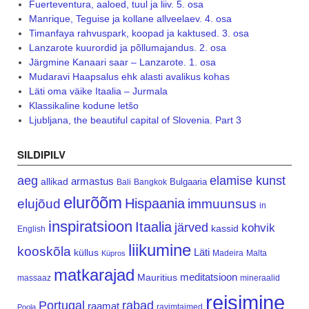
Fuerteventura, aaloed, tuul ja liiv. 5. osa
Manrique, Teguise ja kollane allveelaev. 4. osa
Timanfaya rahvuspark, koopad ja kaktused. 3. osa
Lanzarote kuurordid ja põllumajandus. 2. osa
Järgmine Kanaari saar – Lanzarote. 1. osa
Mudaravi Haapsalus ehk alasti avalikus kohas
Läti oma väike Itaalia – Jurmala
Klassikaline kodune letšo
Ljubljana, the beautiful capital of Slovenia. Part 3
SILDIPILV
aeg
elamise kunst
armastus
allikad
Bulgaaria
Bali
Bangkok
elurõõm
Hispaania
elujõud
immuunsus
in
inspiratsioon
Itaalia
järved
kohvik
kassid
English
liikumine
kooskõla
Läti
küllus
Madeira
Malta
Küpros
matkarajad
meditatsioon
Mauritius
massaaz
mineraalid
reisimine
Portugal
rabad
raamat
ravimtaimed
Poola