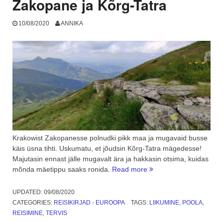
Zakopane ja Kõrg-Tatra
10/08/2020
ANNIKA
Krakowist Zakopanesse polnudki pikk maa ja mugavaid busse
käis üsna tihti. Uskumatu, et jõudsin Kõrg-Tatra mägedesse!
Majutasin ennast jälle mugavalt ära ja hakkasin otsima, kuidas
“Seiklusreis
mõnda mäetippu saaks ronida.
Read more
Poola
ja
UPDATED:
09/08/2020
tagasi
CATEGORIES:
REISIKIRJAD - EUROOPA
TAGS:
LIIKUMINE
,
POOLA
,
–
REISIMINE
,
TERVIS
Zakopane