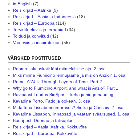
in English
(7)
Reisikirjad – Aafrika
(9)
Reisikirjad – Aasia ja Indoneesia
(18)
Reisikirjad – Euroopa
(114)
Tervislik eluviis ja teraapiad
(34)
Toidud ja kohvikud
(42)
Vaateviis ja inspiratsioon
(55)
VÄRSKED POSTITUSED
Rooma: jalutuskäik läbi mitmekihilise aja. 2. osa
Miks minna Fiumicino lennujaama ja mis on Anzio? 1. osa
Rome: A Walk Through Layers of Time. Part 2
Why go to Fiumicino Airport, and what is Anzio? Part 1
Ravipaast Loodus BioSpas – keha ja hinge nauding
Kevadine Porto, Fado ja ookean. 3. osa
Mida teha Lissaboni ümbruses? Sintra ja Cascais. 2. osa
Kevadine Lissabon, linnaosad ja vaatamisväärsused. 1. osa
Budapest, Doonau ja talisuplus
Reisikirjad – Aasia, Aafrika. Kokkuvõte
Reisikirjad – Euroopa. Kokkuvõte