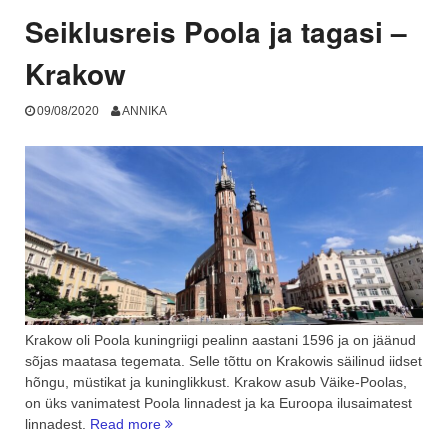
ja
Seiklusreis Poola ja tagasi –
Kõrg-
Tatra”
Krakow
09/08/2020
ANNIKA
Krakow oli Poola kuningriigi pealinn aastani 1596 ja on jäänud
sõjas maatasa tegemata. Selle tõttu on Krakowis säilinud iidset
hõngu, müstikat ja kuninglikkust. Krakow asub Väike-Poolas,
on üks vanimatest Poola linnadest ja ka Euroopa ilusaimatest
“Seiklusreis
linnadest.
Read more
Poola