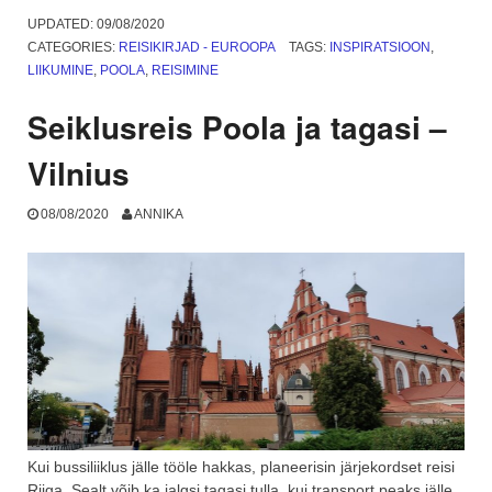
ja
UPDATED:
09/08/2020
tagasi
CATEGORIES:
REISIKIRJAD - EUROOPA
TAGS:
INSPIRATSIOON
,
–
LIIKUMINE
,
POOLA
,
REISIMINE
Krakow”
Seiklusreis Poola ja tagasi –
Vilnius
08/08/2020
ANNIKA
Kui bussiliiklus jälle tööle hakkas, planeerisin järjekordset reisi
Riiga. Sealt võib ka jalgsi tagasi tulla, kui transport peaks jälle