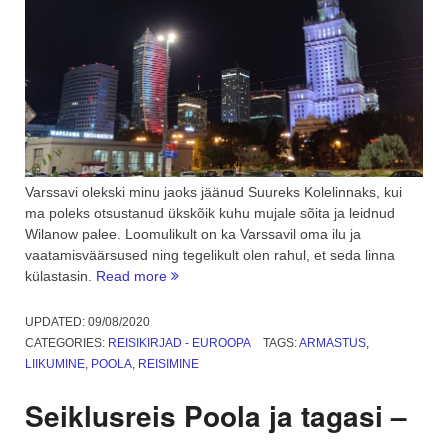
Varssavi olekski minu jaoks jäänud Suureks Kolelinnaks, kui
ma poleks otsustanud ükskõik kuhu mujale sõita ja leidnud
Wilanow palee. Loomulikult on ka Varssavil oma ilu ja
vaatamisväärsused ning tegelikult olen rahul, et seda linna
“Seiklusreis
külastasin.
Read more
Poola
ja
UPDATED:
09/08/2020
tagasi
CATEGORIES:
REISIKIRJAD - EUROOPA
TAGS:
ARMASTUS
,
–
LIIKUMINE
,
POOLA
,
REISIMINE
Varssavi”
Seiklusreis Poola ja tagasi –