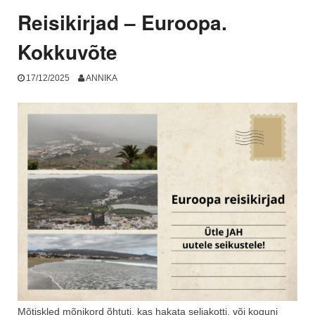
Reisikirjad – Euroopa.
Kokkuvõte
17/12/2025
ANNIKA
Mõtiskled mõnikord õhtuti, kas hakata seljakotti, või koguni