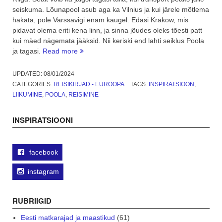
seiskuma. Lõunapool asub aga ka Vilnius ja kui järele mõtlema
hakata, pole Varssavigi enam kaugel. Edasi Krakow, mis
pidavat olema eriti kena linn, ja sinna jõudes oleks tõesti patt
kui mäed nägemata jääksid. Nii keriski end lahti seiklus Poola
“Seiklusreis
ja tagasi.
Read more
Poola
ja
UPDATED:
08/01/2024
tagasi
CATEGORIES:
REISIKIRJAD - EUROOPA
TAGS:
INSPIRATSIOON
,
–
LIIKUMINE
,
POOLA
,
REISIMINE
Vilnius”
INSPIRATSIOONI
facebook
instagram
RUBRIIGID
Eesti matkarajad ja maastikud
(61)