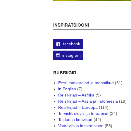
INSPIRATSIOONI
facebook
instagram
RUBRIIGID
Eesti matkarajad ja maastikud
(61)
in English
(7)
Reisikirjad – Aafrika
(9)
Reisikirjad – Aasia ja Indoneesia
(18)
Reisikirjad – Euroopa
(114)
Tervislik eluviis ja teraapiad
(34)
Toidud ja kohvikud
(42)
Vaateviis ja inspiratsioon
(55)