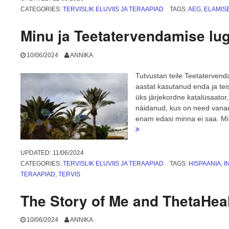
CATEGORIES:
TERVISLIK ELUVIIS JA TERAAPIAD
TAGS:
AEG
,
ELAMIS
Minu ja Teetatervendamise lu
10/06/2024
ANNIKA
Tutvustan teile Teetaterven
aastat kasutanud enda ja tei
üks järjekordne katalüsaator
näidanud, kus on need vanad 
enam edasi minna ei saa. Mi
“Minu
ja
Teetatervendamise
UPDATED:
11/06/2024
lugu”
CATEGORIES:
TERVISLIK ELUVIIS JA TERAAPIAD
TAGS:
HISPAANIA
,
I
TERAAPIAD
,
TERVIS
The Story of Me and ThetaHea
10/06/2024
ANNIKA