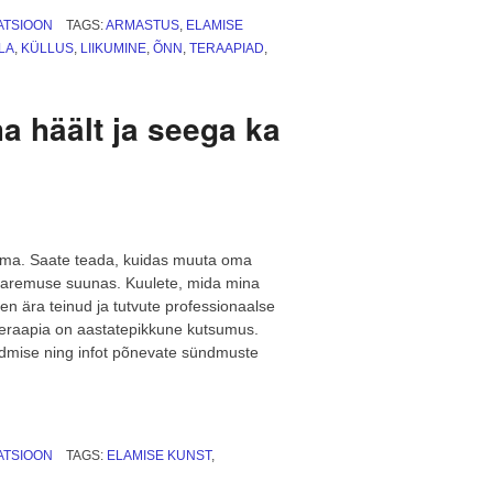
lähe
RATSIOON
TAGS:
ARMASTUS
,
ELAMISE
üle.
LA
,
KÜLLUS
,
LIIKUMINE
,
ÕNN
,
TERAAPIAD
,
TFH”
a häält ja seega ka
lma. Saate teada, kuidas muuta oma
 paremuse suunas. Kuulete, mida mina
en ära teinud ja tutvute professionaalse
literaapia on aastatepikkune kutsumus.
admise ning infot põnevate sündmuste
pia.
RATSIOON
TAGS:
ELAMISE KUNST
,