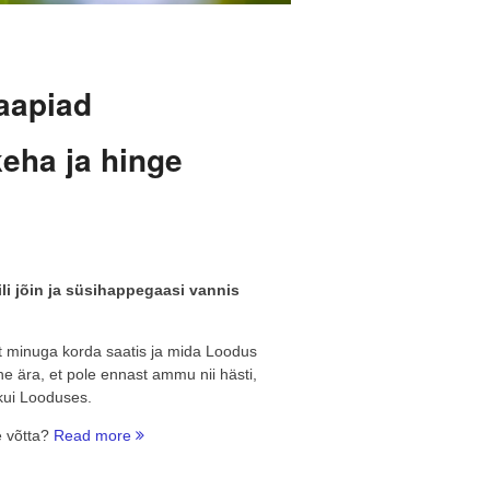
raapiad
eha ja hinge
li jõin ja süsihappegaasi vannis
t minuga korda saatis ja mida Loodus
e ära, et pole ennast ammu nii hästi,
kui Looduses.
“Ravipaast
e võtta?
Read more
Loodus
BioSpas