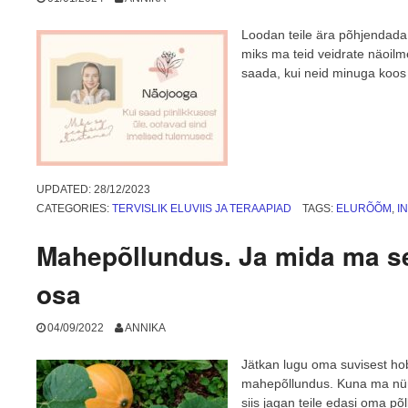
Loodan teile ära põhjendada,
miks ma teid veidrate näoilme
saada, kui neid minuga koos
UPDATED:
28/12/2023
CATEGORIES:
TERVISLIK ELUVIIS JA TERAAPIAD
TAGS:
ELURÕÕM
,
I
Mahepõllundus. Ja mida ma sel
osa
04/09/2022
ANNIKA
Jätkan lugu oma suvisest hobi
mahepõllundus. Kuna ma nüü
siis jagan teile edasi oma p