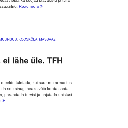
oast leida ka soojad laavakivid ja tulla
“Laavakivimassaaži
aažiliiki.
Read more
9
kasutegurit.
Soojad
kivid
sinu
MMUUNSUS
,
KOOSKÕLA
,
MASSAAZ
,
kehal”
ei lähe üle. TFH
et meelde tuletada, kui suur mu armastus
mida see sinugi heaks võib korda saata.
 parandada tervist ja hajutada unistusi
“Minu
re
pikaaegne
armastus,
mis
ei