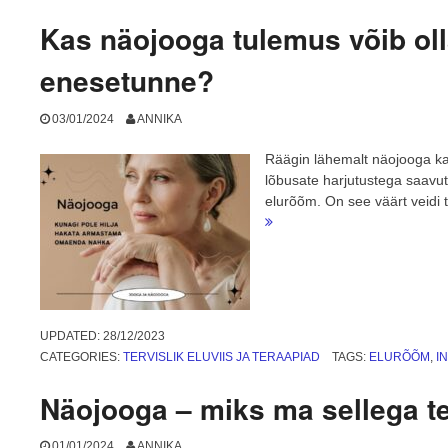
seega
Kas näojooga tulemus võib ol
ka
oma
enesetunne?
elu?”
03/01/2024
ANNIKA
Räägin lähemalt näojooga kas
lõbusate harjutustega saav
elurõõm. On see väärt veidi 
UPDATED:
28/12/2023
CATEGORIES:
TERVISLIK ELUVIIS JA TERAAPIAD
TAGS:
ELURÕÕM
,
I
Näojooga – miks ma sellega t
01/01/2024
ANNIKA