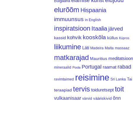
elujõud
elamise kunst
Bulgaaria
elurõõm
Hispaania
immuunsus
in English
inspiratsioon
Itaalia
järved
kooskõla
kohvik
kassid
küllus
Küpros
liikumine
Läti
Madeira
Malta
massaaz
matkarajad
meditatsioon
Mauritius
Portugal
rabad
raamat
mineraalid
Poola
reisimine
Tai
ravimtaimed
Sri Lanka
tervis
toit
teraapiad
toiduretsept
vulkaanisaar
õnn
vääriskivid
värvid