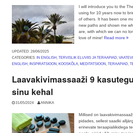
I will introduce you to the 
using for 10 years now to bri
of others. It has been one m
new paths and shown me wher
are, with which we can no lo
“Th
love of mine!
Read more
Sto
of
UPDATED:
28/06/2025
Me
CATEGORIES:
IN ENGLISH
,
TERVISLIK ELUVIIS JA TERAAPIAD
,
VAATEVI
and
ENGLISH
,
INSPIRATSIOON
,
KOOSKÕLA
,
MEDITATSIOON
,
TERAAPIAD
,
T
The
Met
Laavakivimassaaži 9 kasutegur
sinu kehal
31/05/2024
ANNIKA
Millised on laavakivimassaaži
pidades, sellest saadki allj
erinevate teraapialiikidega 