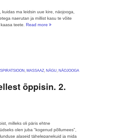
 kuidas ma leidsin uue kire, näojooga,
tega naerutan ja millist kasu te võite
“Näojooga
 kaasa teete.
Read more
–
miks
ma
sellega
tegelen?”
NSPIRATSIOON
,
MASSAAZ
,
NÄGU
,
NÄOJOOGA
lest õppisin. 2.
st, milleks oli päris ehtne
dseks olen juba “kogenud põllumees”,
õllunduse alaseid tähelepanekuid ja mida