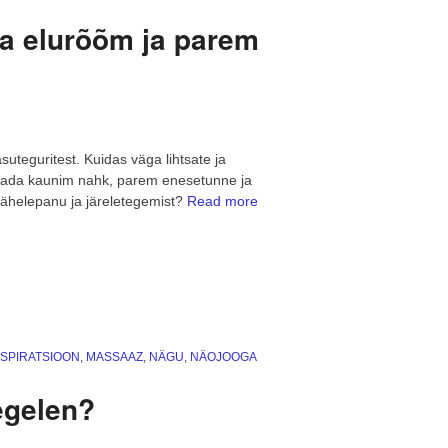
la elurõõm ja parem
uteguritest. Kuidas väga lihtsate ja
utada kaunim nahk, parem enesetunne ja
“Kas
tähelepanu ja järeletegemist?
Read more
näojooga
tulemus
võib
olla
elurõõm
ja
parem
NSPIRATSIOON
,
MASSAAZ
,
NÄGU
,
NÄOJOOGA
enesetunne?”
egelen?