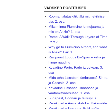
VÄRSKED POSTITUSED
Rooma: jalutuskäik läbi mitmekihilise
aja. 2. osa
Miks minna Fiumicino lennujaama ja
mis on Anzio? 1. osa
Rome: A Walk Through Layers of Time.
Part 2
Why go to Fiumicino Airport, and what
is Anzio? Part 1
Ravipaast Loodus BioSpas – keha ja
hinge nauding
Kevadine Porto, Fado ja ookean. 3.
osa
Mida teha Lissaboni ümbruses? Sintra
ja Cascais. 2. osa
Kevadine Lissabon, linnaosad ja
vaatamisväärsused. 1. osa
Budapest, Doonau ja talisuplus
Reisikirjad – Aasia, Aafrika. Kokkuvõte
Reisikirjad – Euroopa. Kokkuvõte