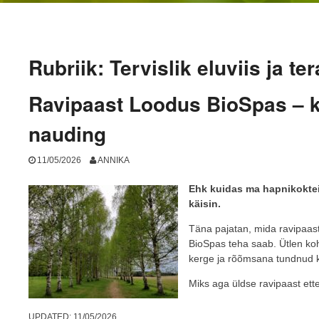
Rubriik:
Tervislik eluviis ja te
Ravipaast Loodus BioSpas – k
nauding
11/05/2026
ANNIKA
Ehk kuidas ma hapnikoktei
käisin.
Täna pajatan, mida ravipaas
BioSpas teha saab. Ütlen koh
kerge ja rõõmsana tundnud 
Miks aga üldse ravipaast ett
UPDATED:
11/05/2026