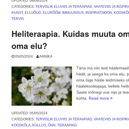
UPDATED:
06/06/2024
CATEGORIES:
TERVISLIK ELUVIIS JA TERAAPIAD
,
VAATEVIIS JA INSPI
KUNST
,
ELUJÕUD
,
ELURÕÕM
,
IMMUUNSUS
,
INSPIRATSIOON
,
KOOSKÕ
TERVIS
Heliteraapia. Kuidas muuta om
oma elu?
05/05/2024
ANNIKA
Täna ma viin teid häälemaai
häält, ja seega ka oma elu,
oma õige hääle leidmiseks ol
häälekoolitajaga, kellele he
Saate mõnegi uue nipi ja te
“Heliteraa
kohta.
Read more
Kuidas
muuta
UPDATED:
05/05/2024
oma
CATEGORIES:
TERVISLIK ELUVIIS JA TERAAPIAD
,
VAATEVIIS JA INSPI
häält
KOOSKÕLA
,
KÜLLUS
,
ÕNN
,
TERAAPIAD
ja