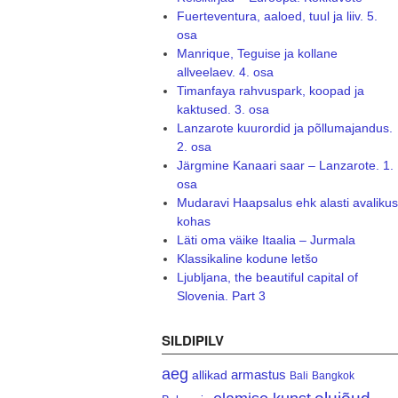
Fuerteventura, aaloed, tuul ja liiv. 5.
osa
Manrique, Teguise ja kollane
allveelaev. 4. osa
Timanfaya rahvuspark, koopad ja
kaktused. 3. osa
Lanzarote kuurordid ja põllumajandus.
2. osa
Järgmine Kanaari saar – Lanzarote. 1.
osa
Mudaravi Haapsalus ehk alasti avalikus
kohas
Läti oma väike Itaalia – Jurmala
Klassikaline kodune letšo
Ljubljana, the beautiful capital of
Slovenia. Part 3
SILDIPILV
aeg
armastus
allikad
Bali
Bangkok