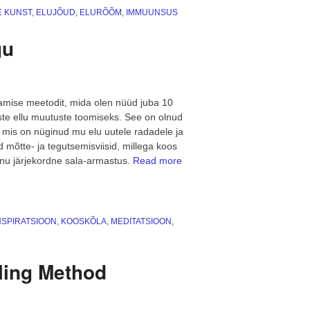
–
E KUNST
,
ELUJÕUD
,
ELURÕÕM
,
IMMUUNSUS
keha
ja
gu
hinge
nauding”
damise meetodit, mida olen nüüd juba 10
ste ellu muutuste toomiseks. See on olnud
, mis on nüginud mu elu uutele radadele ja
mõtte- ja tegutsemisviisid, millega koos
nu järjekordne sala-armastus.
Read more
NSPIRATSIOON
,
KOOSKÕLA
,
MEDITATSIOON
,
ling Method