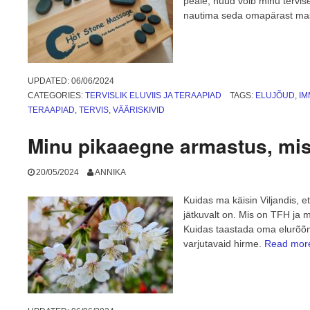
peale, nüüd võib minu terviset
nautima seda omapärast mass
UPDATED:
06/06/2024
CATEGORIES:
TERVISLIK ELUVIIS JA TERAAPIAD
TAGS:
ELUJÕUD
,
I
TERAAPIAD
,
TERVIS
,
VÄÄRISKIVID
Minu pikaaegne armastus, mis 
20/05/2024
ANNIKA
Kuidas ma käisin Viljandis, 
jätkuvalt on. Mis on TFH ja 
Kuidas taastada oma elurõõm,
varjutavaid hirme.
Read mo