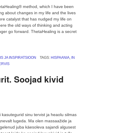
ThetaHealing® method, which I have been
ng about changes in my life and the lives
ore catalyst that has nudged my life on
e the old ways of thinking and acting
nger go forward. ThetaHealing is a secret
e
ry
IS JA INSPIRATSIOON
TAGS:
HISPAANIA
,
IN
ERVIS
taHealing
hod”
it. Soojad kivid
 kasutegurid sinu tervist ja heaolu silmas
ärgnevalt lugeda. Ma olen massaažide ja
tegelenud juba käesoleva sajandi algusest