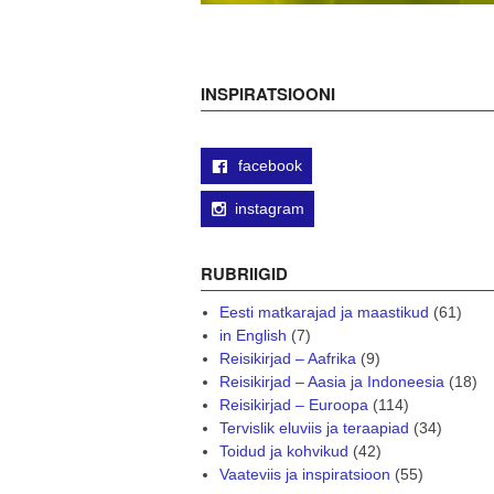
INSPIRATSIOONI
facebook
instagram
RUBRIIGID
Eesti matkarajad ja maastikud
(61)
in English
(7)
Reisikirjad – Aafrika
(9)
Reisikirjad – Aasia ja Indoneesia
(18)
Reisikirjad – Euroopa
(114)
Tervislik eluviis ja teraapiad
(34)
Toidud ja kohvikud
(42)
Vaateviis ja inspiratsioon
(55)