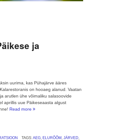
Päikese ja
äksin uurima, kas Pühajärve ääres
as Kalarestoranis on hooaeg alanud. Vaatan
ja arutlen ühe võimaliku salasoovide
el aprillis uue Päikeseaasta algust
“Hea
õnne!
Read more
tuju
päev:
uus
tiir
IRATSIOON
TAGS:
AEG
,
ELURÕÕM
,
JÄRVED
,