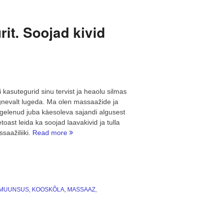
ümber
Päikese
ja
it. Soojad kivid
Pühajärve”
 kasutegurid sinu tervist ja heaolu silmas
ärgnevalt lugeda. Ma olen massaažide ja
tegelenud juba käesoleva sajandi algusest
oast leida ka soojad laavakivid ja tulla
“Laavakivimassaaži
aažiliiki.
Read more
9
kasutegurit.
Soojad
kivid
sinu
MMUUNSUS
,
KOOSKÕLA
,
MASSAAZ
,
kehal”