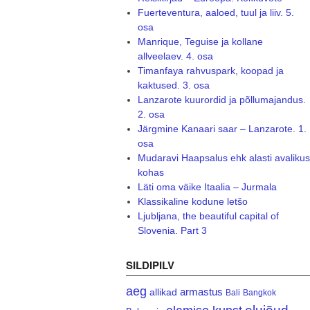
Fuerteventura, aaloed, tuul ja liiv. 5.
osa
Manrique, Teguise ja kollane
allveelaev. 4. osa
Timanfaya rahvuspark, koopad ja
kaktused. 3. osa
Lanzarote kuurordid ja põllumajandus.
2. osa
Järgmine Kanaari saar – Lanzarote. 1.
osa
Mudaravi Haapsalus ehk alasti avalikus
kohas
Läti oma väike Itaalia – Jurmala
Klassikaline kodune letšo
Ljubljana, the beautiful capital of
Slovenia. Part 3
SILDIPILV
aeg
armastus
allikad
Bali
Bangkok