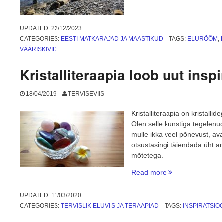
UPDATED:
22/12/2023
CATEGORIES:
EESTI MATKARAJAD JA MAASTIKUD
TAGS:
ELURÕÕM
,
VÄÄRISKIVID
Kristalliteraapia loob uut insp
18/04/2019
TERVISEVIIS
Kristalliteraapia on kristalli
Olen selle kunstiga tegelenu
mulle ikka veel põnevust, ava
otsustasingi täiendada üht a
mõtetega.
“Kristalliteraapia
Read more
loob
uut
UPDATED:
11/03/2020
inspiratsiooni”
CATEGORIES:
TERVISLIK ELUVIIS JA TERAAPIAD
TAGS:
INSPIRATSIO