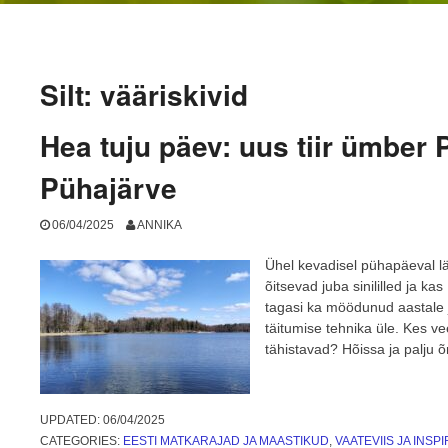
Silt:
vääriskivid
Hea tuju päev: uus tiir ümber 
Pühajärve
06/04/2025
ANNIKA
Ühel kevadisel pühapäeval l
õitsevad juba sinililled ja k
tagasi ka möödunud aastale 
täitumise tehnika üle. Kes ve
tähistavad? Hõissa ja palju 
UPDATED:
06/04/2025
CATEGORIES:
EESTI MATKARAJAD JA MAASTIKUD
,
VAATEVIIS JA INSP