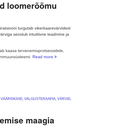
vad loomerõõmu
atsiooni turgutab vikerkaarevärvidest
värviga seostub intuitiivne teadmine ja
tab kaasa tervenemisprotsessidele,
“Indigo
 immuunsüsteemi.
Read more
värv
ja
valgus
ergutavad
loomerõõmu”
,
VÄÄRISKIVID
,
VALGUSTERAAPIA
,
VÄRVID
,
tlemise maagia