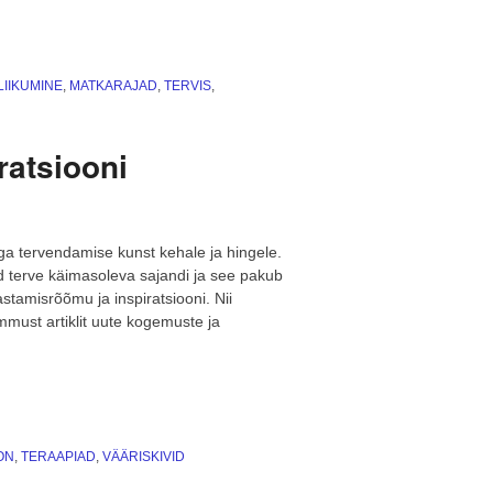
aja
ilu:
Ontika
pank
LIIKUMINE
,
MATKARAJAD
,
TERVIS
,
ja
Valaste
juga”
iratsiooni
dega tervendamise kunst kehale ja hingele.
d terve käimasoleva sajandi ja see pakub
stamisrõõmu ja inspiratsiooni. Nii
mmust artiklit uute kogemuste ja
ON
,
TERAAPIAD
,
VÄÄRISKIVID