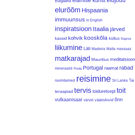
elujõud
elamise kunst
Bulgaaria
elurõõm
Hispaania
immuunsus
in English
inspiratsioon
Itaalia
järved
kooskõla
kohvik
kassid
küllus
Küpros
liikumine
Läti
Madeira
Malta
massaaz
matkarajad
meditatsioon
Mauritius
Portugal
rabad
raamat
mineraalid
Poola
reisimine
Tai
ravimtaimed
Sri Lanka
tervis
toit
teraapiad
toiduretsept
vulkaanisaar
õnn
vääriskivid
värvid