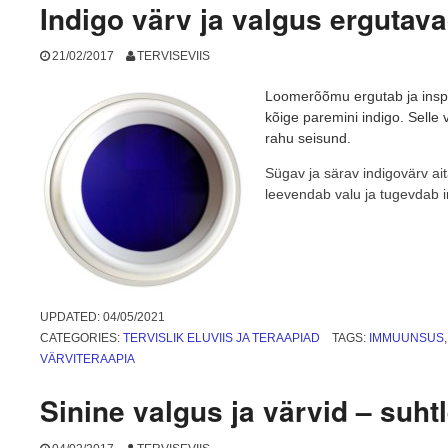
Indigo värv ja valgus erguta
21/02/2017
TERVISEVIIS
Loomerõõmu ergutab ja inspir
kõige paremini indigo. Selle 
rahu seisund.
Sügav ja särav indigovärv ai
leevendab valu ja tugevdab
UPDATED:
04/05/2021
CATEGORIES:
TERVISLIK ELUVIIS JA TERAAPIAD
TAGS:
IMMUUNSUS
VÄRVITERAAPIA
Sinine valgus ja värvid – suh