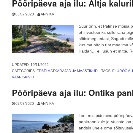
Pööripäeva aja ilu: Altja kalur
03/07/2020
ANNIKA
Suur õnn, et Palmse mõisa par
et investeeriks selle raha pi
sõitsimegi edasi, Sagadi mõis
kus ma nägin üht maailma k
liialdan… ei, usun et mitte.
R
UPDATED:
19/11/2022
CATEGORIES:
EESTI MATKARAJAD JA MAASTIKUD
TAGS:
ELURÕÕM
,
VÄÄRISKIVID
Pööripäeva aja ilu: Ontika pan
02/07/2020
ANNIKA
Tee, mis pidi mind pööripäev
pankrannikule ja Valaste joa j
andsin ühele oma sõltuvusel