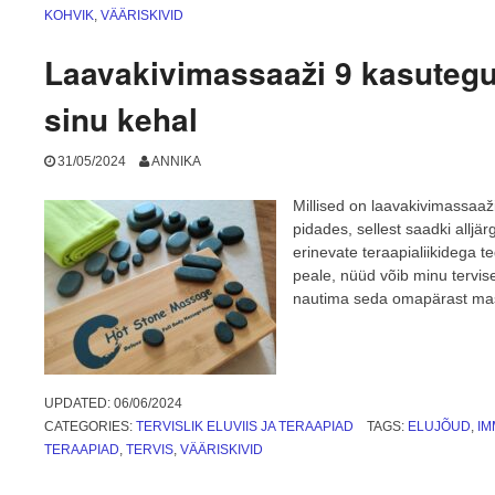
KOHVIK
,
VÄÄRISKIVID
Laavakivimassaaži 9 kasutegur
sinu kehal
31/05/2024
ANNIKA
Millised on laavakivimassaaži
pidades, sellest saadki allj
erinevate teraapialiikidega 
peale, nüüd võib minu terviset
nautima seda omapärast mass
UPDATED:
06/06/2024
CATEGORIES:
TERVISLIK ELUVIIS JA TERAAPIAD
TAGS:
ELUJÕUD
,
I
TERAAPIAD
,
TERVIS
,
VÄÄRISKIVID