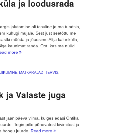
iküla ja loodusrada
gis jalutamine oli tasuline ja ma tundsin,
gem kuhugi mujale. Sest just seetõttu me
astki mööda ja jõudsime Altja kalurikülla,
õige kaunimat randa. Oot, kas ma nüüd
“Pööripäeva
ead more
aja
ilu:
Altja
LIIKUMINE
,
MATKARAJAD
,
TERVIS
,
kaluriküla
ja
loodusrada”
k ja Valaste juga
ast jaanipäeva viima, kulges edasi Ontika
uurde. Tegin pilte põnevatest kivimitest ja
“Pööripäeva
e hoogu juurde.
Read more