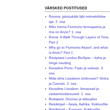
VÄRSKED POSTITUSED
Rooma: jalutuskäik läbi mitmekihilise
aja. 2. osa
Miks minna Fiumicino lennujaama ja
mis on Anzio? 1. osa
Rome: A Walk Through Layers of Time.
Part 2
Why go to Fiumicino Airport, and what
is Anzio? Part 1
Ravipaast Loodus BioSpas – keha ja
hinge nauding
Kevadine Porto, Fado ja ookean. 3.
osa
Mida teha Lissaboni ümbruses? Sintra
ja Cascais. 2. osa
Kevadine Lissabon, linnaosad ja
vaatamisväärsused. 1. osa
Budapest, Doonau ja talisuplus
Reisikirjad – Aasia, Aafrika. Kokkuvõte
Reisikirjad – Euroopa. Kokkuvõte