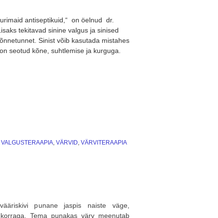
uurimaid antiseptikuid,“ on öelnud dr.
saks tekitavad sinine valgus ja sinised
 õnnetunnet. Sinist võib kasutada mistahes
is on seotud kõne, suhtlemise ja kurguga.
,
VALGUSTERAAPIA
,
VÄRVID
,
VÄRVITERAAPIA
vääriskivi punane jaspis naiste väge,
hekorraga. Tema punakas värv meenutab