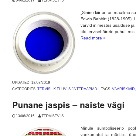
04/02/2017
TERVISEVIIS
„Sinine kiir on on maailma s
Edwin Babbitt (1828-1905). Li
värvid inimestes usalduse ja
liiki tervisehäirete puhul, m
“Sinine
Read more
valgus
ja
värvid
–
suhtlemise
maagia”
UPDATED:
18/08/2019
CATEGORIES:
TERVISLIK ELUVIIS JA TERAAPIAD
TAGS:
VÄÄRISKIVID
Punane jaspis – naiste vägi
13/06/2016
TERVISEVIIS
Minule sümboliseerib pool
vankumatut ja müstilist ü