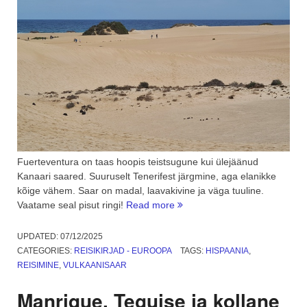
Fuerteventura on taas hoopis teistsugune kui ülejäänud
Kanaari saared. Suuruselt Tenerifest järgmine, aga elanikke
kõige vähem. Saar on madal, laavakivine ja väga tuuline.
“Fuerteventura,
Vaatame seal pisut ringi!
Read more
aaloed,
tuul
UPDATED:
07/12/2025
ja
CATEGORIES:
REISIKIRJAD - EUROOPA
TAGS:
HISPAANIA
,
liiv.
REISIMINE
,
VULKAANISAAR
5.
osa”
Manrique, Teguise ja kollane