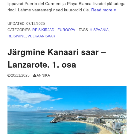
lippavad Puerto del Carmeni ja Playa Blanca liivadel plätudega
“Lanzarote
ringi. Lähme vaatamegi need kuurordid üle.
Read more
kuurordid
ja
UPDATED:
07/12/2025
põllumajan
CATEGORIES:
REISIKIRJAD - EUROOPA
TAGS:
HISPAANIA
,
2.
REISIMINE
,
VULKAANISAAR
osa”
Järgmine Kanaari saar –
Lanzarote. 1. osa
20/11/2025
ANNIKA