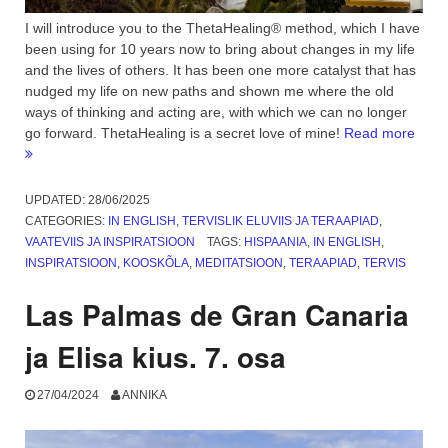
I will introduce you to the ThetaHealing® method, which I have
been using for 10 years now to bring about changes in my life
and the lives of others. It has been one more catalyst that has
nudged my life on new paths and shown me where the old
ways of thinking and acting are, with which we can no longer
“The
go forward. ThetaHealing is a secret love of mine!
Read more
Story
of
Me
UPDATED:
28/06/2025
and
CATEGORIES:
IN ENGLISH
,
TERVISLIK ELUVIIS JA TERAAPIAD
,
Thet
VAATEVIIS JA INSPIRATSIOON
TAGS:
HISPAANIA
,
IN ENGLISH
,
Meth
INSPIRATSIOON
,
KOOSKÕLA
,
MEDITATSIOON
,
TERAAPIAD
,
TERVIS
Las Palmas de Gran Canaria
ja Elisa kius. 7. osa
27/04/2024
ANNIKA