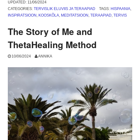
Teetate
UPDATED:
11/06/2024
lugu”
CATEGORIES:
TERVISLIK ELUVIIS JA TERAAPIAD
TAGS:
HISPAANIA
,
INSPIRATSIOON
,
KOOSKÕLA
,
MEDITATSIOON
,
TERAAPIAD
,
TERVIS
The Story of Me and
ThetaHealing Method
10/06/2024
ANNIKA