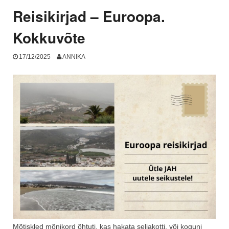
Reisikirjad – Euroopa.
Kokkuvõte
17/12/2025
ANNIKA
Mõtiskled mõnikord õhtuti, kas hakata seljakotti, või koguni