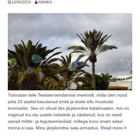
10/06/2024
ANNIKA
Tutvustan teile Teetatervendamise meetodit, mida olen nüüd
juba 10 aastat kasutanud enda ja teiste ellu muutuste
toomiseks. See on olnud üks järjekordne katalüsaator, mis on
nüginud mu elu uutele radadele ja näidanud, kus on need
vanad mõtte- ja tegutsemisviisid, millega koos enam edasi
“Minu
minna ei saa. Minu järjekordne sala-armastus.
Read more
ja