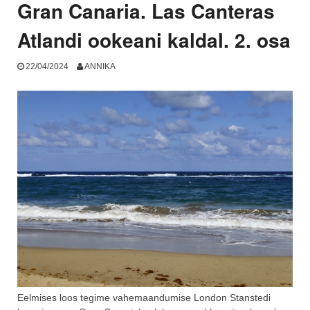
osa”
Gran Canaria. Las Canteras
Atlandi ookeani kaldal. 2. osa
22/04/2024
ANNIKA
Eelmises loos tegime vahemaandumise London Stanstedi