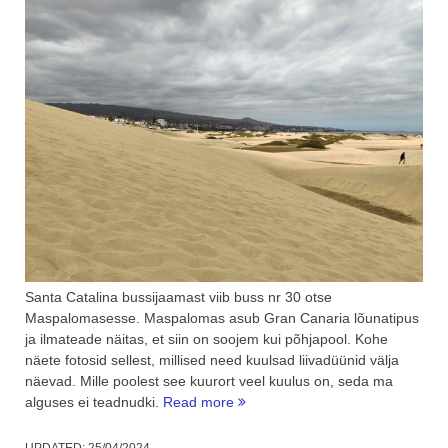
Santa Catalina bussijaamast viib buss nr 30 otse
Maspalomasesse. Maspalomas asub Gran Canaria lõunatipus
ja ilmateade näitas, et siin on soojem kui põhjapool. Kohe
näete fotosid sellest, millised need kuulsad liivadüünid välja
näevad. Mille poolest see kuurort veel kuulus on, seda ma
“Maspalomas,
alguses ei teadnudki.
Read more
liivadüünid
ja
UPDATED:
25/04/2024