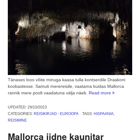
Tänases loos võite minuga kaasa tulla kontserdile Draakoni
koobastesse. Samuti merereisile, vaatama kuidas Mallorca
“Draakoni
rannik mere poolt vaadatuna välja näeb.
Read more
koopas
ja
UPDATED:
29/10/2023
Vahemerel.
CATEGORIES:
REISIKIRJAD - EUROOPA
TAGS:
HISPAANIA
,
4.
REISIMINE
osa”
Mallorca iidne kaunitar