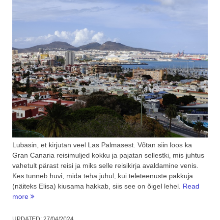
Lubasin, et kirjutan veel Las Palmasest. Võtan siin loos ka
Gran Canaria reisimuljed kokku ja pajatan sellestki, mis juhtus
vahetult pärast reisi ja miks selle reisikirja avaldamine venis.
Kes tunneb huvi, mida teha juhul, kui teleteenuste pakkuja
(näiteks Elisa) kiusama hakkab, siis see on õigel lehel.
Read
“Las
more
Palmas
de
UPDATED:
27/04/2024