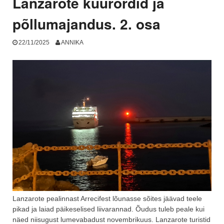
Lanzarote kuurordid ja
põllumajandus. 2. osa
22/11/2025
ANNIKA
Lanzarote pealinnast Arrecifest lõunasse sõites jäävad teele
pikad ja laiad päikeselised liivarannad. Õudus tuleb peale kui
näed niisugust lumevabadust novembrikuus. Lanzarote turistid