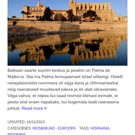
Baleaari saarte suurim keskus ja pealinn on Palma de
Mallorca. Siia ma Palma lennujaamast öösel sõitsingi. Hotelli
retseptsionistist noormees oli väga kena ja rõõmsameelne
ning naeratused muudavad päeva ja öö alati säravamaks.
Väga vahva, et niipea kui saad mornist kliimast eemale, ei
peeta sind enam napakaks, kui kogemata laialt naeratama
“Baleaari
juhtud.
Read more
saared,
Mallorca.
UPDATED:
16/11/2023
2.
CATEGORIES:
REISIKIRJAD - EUROOPA
TAGS:
HISPAANIA
,
osa”
REISIMINE