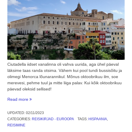
Ciutadella iidset vanalinna oli vahva uurida, aga ühel päeval
läksime taas randa otsima. Vähem kui pool tundi bussisõitu ja
olimegi Menorca lõunarannikul. Mõnus oktoobrikuu ilm, soe
merevesi, pehme tuul ja mitte liiga palav. Kui kõik oktoobrikuu
päevad oleksid sellised!
“Menorca
Read more
rannalinnad
ja
UPDATED:
02/11/2023
pealinn
CATEGORIES:
REISIKIRJAD - EUROOPA
TAGS:
HISPAANIA
,
Mahón.
REISIMINE
6.