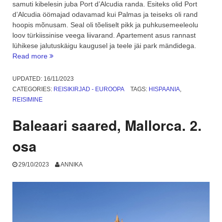
samuti kibelesin juba Port d’Alcudia randa. Esiteks olid Port
d’Alcudia öömajad odavamad kui Palmas ja teiseks oli rand
hoopis mõnusam. Seal oli tõeliselt pikk ja puhkusemeeleolu
loov türkiissinise veega liivarand. Apartement asus rannast
lühikese jalutuskäigu kaugusel ja teele jäi park mändidega.
“Mallorca
Read more
iidne
kaunitar
UPDATED:
16/11/2023
Alcudia.
CATEGORIES:
REISIKIRJAD - EUROOPA
TAGS:
HISPAANIA
,
3.
REISIMINE
osa”
Baleaari saared, Mallorca. 2.
osa
29/10/2023
ANNIKA