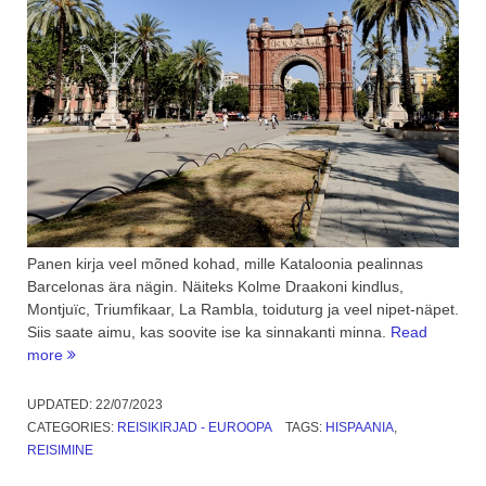
Panen kirja veel mõned kohad, mille Kataloonia pealinnas
Barcelonas ära nägin. Näiteks Kolme Draakoni kindlus,
Montjuïc, Triumfikaar, La Rambla, toiduturg ja veel nipet-näpet.
Siis saate aimu, kas soovite ise ka sinnakanti minna.
Read
“Kataloonia
more
pealinna
Barcelona
UPDATED:
22/07/2023
nurgataguseid
CATEGORIES:
REISIKIRJAD - EUROOPA
TAGS:
HISPAANIA
,
avastamas.
REISIMINE
3.