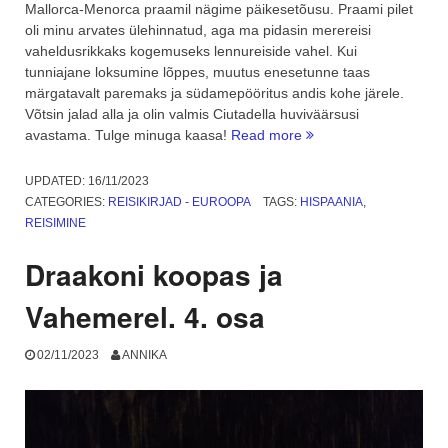
Mallorca-Menorca praamil nägime päikesetõusu. Praami pilet
oli minu arvates ülehinnatud, aga ma pidasin merereisi
vaheldusrikkaks kogemuseks lennureiside vahel. Kui
tunniajane loksumine lõppes, muutus enesetunne taas
märgatavalt paremaks ja südamepööritus andis kohe järele.
Võtsin jalad alla ja olin valmis Ciutadella huviväärsusi
“Menorca,
avastama. Tulge minuga kaasa!
Read more
Ciutadella
ja
UPDATED:
16/11/2023
iidsed
CATEGORIES:
REISIKIRJAD - EUROOPA
TAGS:
HISPAANIA
,
mälestused.
REISIMINE
5.
osa”
Draakoni koopas ja
Vahemerel. 4. osa
02/11/2023
ANNIKA