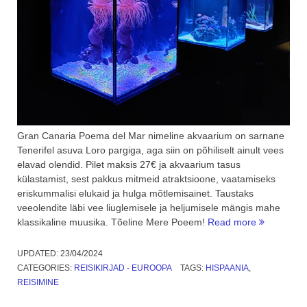
Gran Canaria Poema del Mar nimeline akvaarium on sarnane
Tenerifel asuva Loro pargiga, aga siin on põhiliselt ainult vees
elavad olendid. Pilet maksis 27€ ja akvaarium tasus
külastamist, sest pakkus mitmeid atraktsioone, vaatamiseks
eriskummalisi elukaid ja hulga mõtlemisainet. Taustaks
veeolendite läbi vee liuglemisele ja heljumisele mängis mahe
“Poema
klassikaline muusika. Tõeline Mere Poeem!
Read more
del
Mar,
UPDATED:
23/04/2024
Mere
CATEGORIES:
REISIKIRJAD - EUROOPA
TAGS:
HISPAANIA
,
Poeem.
REISIMINE
3.