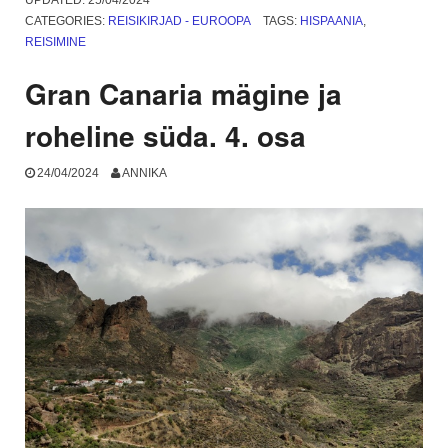
vikerkaarelipud.
CATEGORIES:
REISIKIRJAD - EUROOPA
TAGS:
HISPAANIA
,
5.
REISIMINE
osa”
Gran Canaria mägine ja
roheline süda. 4. osa
24/04/2024
ANNIKA