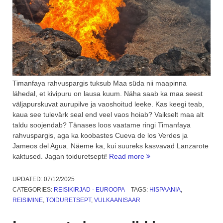
Timanfaya rahvuspargis tuksub Maa süda nii maapinna
lähedal, et kivipuru on lausa kuum. Näha saab ka maa seest
väljapurskuvat aurupilve ja vaoshoitud leeke. Kas keegi teab,
kaua see tulevärk seal end veel vaos hoiab? Vaikselt maa alt
taldu soojendab? Tänases loos vaatame ringi Timanfaya
rahvuspargis, aga ka koobastes Cueva de los Verdes ja
Jameos del Agua. Näeme ka, kui suureks kasvavad Lanzarote
“Timanfaya
kaktused. Jagan toiduretsepti!
Read more
rahvuspark,
koopad
UPDATED:
07/12/2025
ja
CATEGORIES:
REISIKIRJAD - EUROOPA
TAGS:
HISPAANIA
,
kaktused.
REISIMINE
,
TOIDURETSEPT
,
VULKAANISAAR
3.
osa”