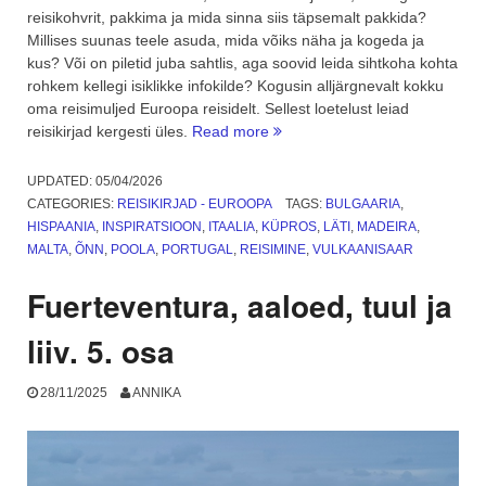
reisikohvrit, pakkima ja mida sinna siis täpsemalt pakkida?
Millises suunas teele asuda, mida võiks näha ja kogeda ja
kus? Või on piletid juba sahtlis, aga soovid leida sihtkoha kohta
rohkem kellegi isiklikke infokilde? Kogusin alljärgnevalt kokku
oma reisimuljed Euroopa reisidelt. Sellest loetelust leiad
“Reisikirjad
reisikirjad kergesti üles.
Read more
–
Euroopa.
UPDATED:
05/04/2026
Kokkuvõte”
CATEGORIES:
REISIKIRJAD - EUROOPA
TAGS:
BULGAARIA
,
HISPAANIA
,
INSPIRATSIOON
,
ITAALIA
,
KÜPROS
,
LÄTI
,
MADEIRA
,
MALTA
,
ÕNN
,
POOLA
,
PORTUGAL
,
REISIMINE
,
VULKAANISAAR
Fuerteventura, aaloed, tuul ja
liiv. 5. osa
28/11/2025
ANNIKA