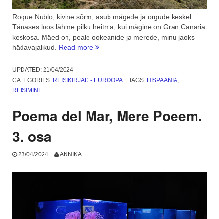
Roque Nublo, kivine sõrm, asub mägede ja orgude keskel.
Tänases loos lähme pilku heitma, kui mägine on Gran Canaria
keskosa. Mäed on, peale ookeanide ja merede, minu jaoks
“Gran
hädavajalikud.
Read more
Canaria
mägine
UPDATED:
21/04/2024
ja
CATEGORIES:
REISIKIRJAD - EUROOPA
TAGS:
HISPAANIA
,
roheline
REISIMINE
süda.
4.
Poema del Mar, Mere Poeem.
osa”
3. osa
23/04/2024
ANNIKA