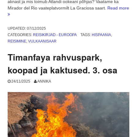
aknast ja mis toimub Atlandi ookeani põhjas? Vaatame ka
Mirador del Rio vaateplatvormilt La Graciosa saart.
Read more
“Manrique,
Teguise
ja
UPDATED:
07/12/2025
kollane
CATEGORIES:
REISIKIRJAD - EUROOPA
TAGS:
HISPAANIA
,
allveelaev.
REISIMINE
,
VULKAANISAAR
4.
osa”
Timanfaya rahvuspark,
koopad ja kaktused. 3. osa
24/11/2025
ANNIKA