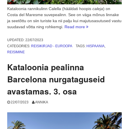
Kataloonia rannikulinn Calella (hääldati hoopis
caleja
) on
Costa del Maresme suvepealinn. See on väga mõnus linnake
ja seetõttu on siin turiste ka nii palju kui majutusasutused vastu
“Hispaania
suudavad võtta ning rohkemgi.
Read more
rannalinn
Calella
UPDATED:
22/07/2023
ja
CATEGORIES:
REISIKIRJAD - EUROOPA
TAGS:
HISPAANIA
,
Costa
REISIMINE
del
Maresme.
Kataloonia pealinna
4.
osa”
Barcelona nurgataguseid
avastamas. 3. osa
22/07/2023
ANNIKA