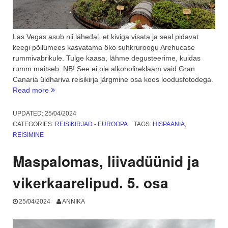
Las Vegas asub nii lähedal, et kiviga visata ja seal pidavat
keegi põllumees kasvatama öko suhkruroogu Arehucase
rummivabrikule. Tulge kaasa, lähme degusteerime, kuidas
rumm maitseb. NB! See ei ole alkoholireklaam vaid Gran
Canaria üldhariva reisikirja järgmine osa koos loodusfotodega.
“Kapten
Read more
Kidd,
Arucas
UPDATED:
25/04/2024
ja
CATEGORIES:
REISIKIRJAD - EUROOPA
TAGS:
HISPAANIA
,
Arehucase
REISIMINE
rumm.
6.
Maspalomas, liivadüünid ja
osa”
vikerkaarelipud. 5. osa
25/04/2024
ANNIKA