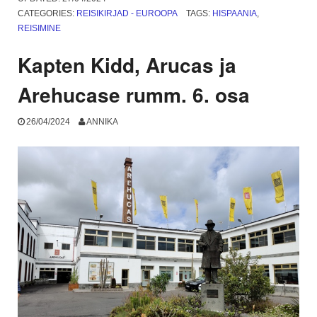
Gran
CATEGORIES:
REISIKIRJAD - EUROOPA
TAGS:
HISPAANIA
,
Canaria
REISIMINE
ja
Elisa
Kapten Kidd, Arucas ja
kius.
7.
Arehucase rumm. 6. osa
osa”
26/04/2024
ANNIKA