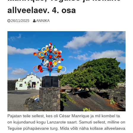
allveelaev. 4. osa
26/11/2025
ANNIKA
Pajatan teile sellest, kes oli César Manrique ja mil kombel ta
on kujundanud kogu Lanzarote saart. Samuti sellest, milline on
Teguise pühapäevane turg. Mida võib näha kollase allveelaeva