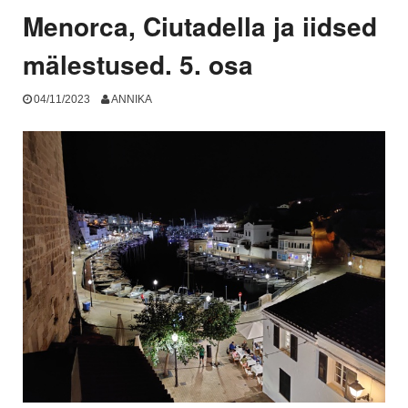
osa”
Menorca, Ciutadella ja iidsed
mälestused. 5. osa
04/11/2023
ANNIKA