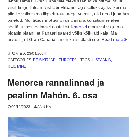
lennujaamas. Gran Canariale oleks saanud ka mitmel muul
viisil, kõige lihtsam vist läbi Milaano, aga selleks ajaks, kui ma
piletite valimisega liigselt kaua aega veetsin, olid need juba ära
ostetud. Mul tiksus mõttes Gran Canaria külastamise idee
seetõttu, sest eelmisel aastal oli T
enerifel
maru vahva ja ma
pidasin plaani, et Kanaari saared võiks kõik läbi käia. Ma
“Gran
arvasin, et Gran Canaria ilm on ka kindlasti soe.
Read more
Canari
Las
UPDATED:
23/04/2024
Cante
CATEGORIES:
REISIKIRJAD - EUROOPA
TAGS:
HISPAANIA
,
Atland
REISIMINE
ookea
kaldal.
Menorca rannalinnad ja
2.
osa”
pealinn Mahón. 6. osa
06/11/2023
ANNIKA