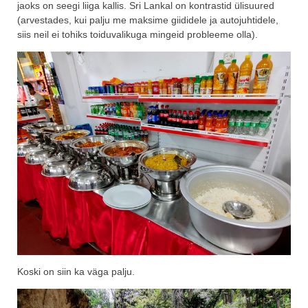
jaoks on seegi liiga kallis. Sri Lankal on kontrastid ülisuured
(arvestades, kui palju me maksime giididele ja autojuhtidele,
siis neil ei tohiks toiduvalikuga mingeid probleeme olla).
Koski on siin ka väga palju.