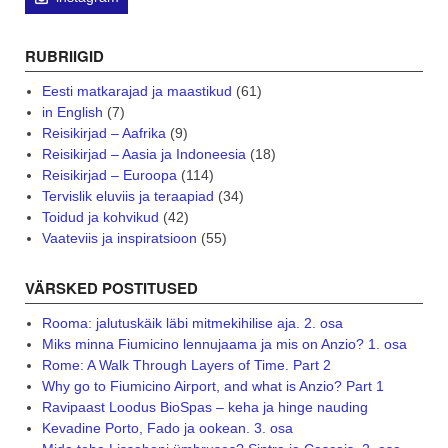
RUBRIIGID
Eesti matkarajad ja maastikud
(61)
in English
(7)
Reisikirjad – Aafrika
(9)
Reisikirjad – Aasia ja Indoneesia
(18)
Reisikirjad – Euroopa
(114)
Tervislik eluviis ja teraapiad
(34)
Toidud ja kohvikud
(42)
Vaateviis ja inspiratsioon
(55)
VÄRSKED POSTITUSED
Rooma: jalutuskäik läbi mitmekihilise aja. 2. osa
Miks minna Fiumicino lennujaama ja mis on Anzio? 1. osa
Rome: A Walk Through Layers of Time. Part 2
Why go to Fiumicino Airport, and what is Anzio? Part 1
Ravipaast Loodus BioSpas – keha ja hinge nauding
Kevadine Porto, Fado ja ookean. 3. osa