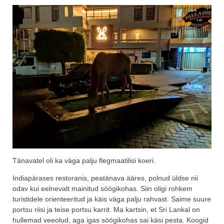
Tänavatel oli ka väga palju flegmaatilisi koeri.
Indiapärases restoranis, peatänava ääres, polnud üldse nii
odav kui eelnevalt mainitud söögikohas. Siin oligi rohkem
turistidele orienteeritud ja käis väga palju rahvast. Saime suure
portsu riisi ja teise portsu karrit. Ma kartsin, et Sri Lankal on
hullemad veeolud, aga igas söögikohas sai käsi pesta. Koogid