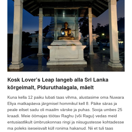
Kosk Lover’s Leap langeb alla Sri Lanka
kõrgeimalt, Piduruthalagala, mäelt
Kuna kella 12 paiku lubati taas vihma, alustasime oma Nuwara
Eliya matkapäeva järgmisel hommikul kell 8. Päike säras ja
peale eilset sadu oli maailm värske ja puhas. Sooja umbes 25
kraadi. Meie öömajas töötav Raghu (või Ragu) vedas meid
entusiastlikult ümbruskonnas ringi ja niisugustesse kohtadesse
ma poleks iseseisvalt küll ronima hakanud. Nii et tuli taas