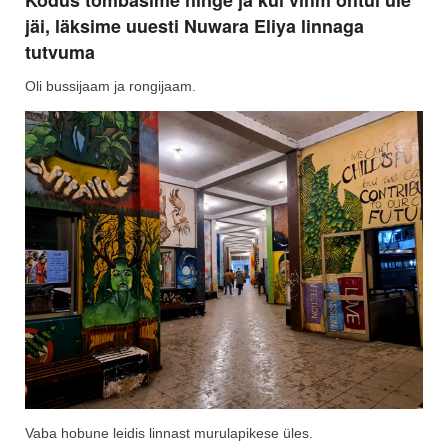
jäi, läksime uuesti Nuwara Eliya linnaga
tutvuma
Oli bussijaam ja rongijaam.
Vaba hobune leidis linnast murulapikese üles.