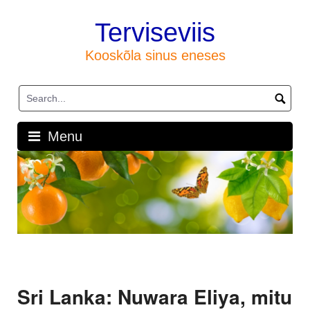
Skip
to
Terviseviis
content
Kooskõla sinus eneses
Menu
Sri Lanka: Nuwara Eliya, mitu