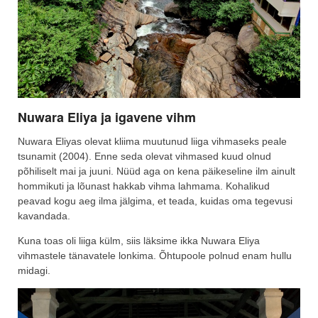
Nuwara Eliya ja igavene vihm
Nuwara Eliyas olevat kliima muutunud liiga vihmaseks peale
tsunamit (2004). Enne seda olevat vihmased kuud olnud
põhiliselt mai ja juuni. Nüüd aga on kena päikeseline ilm ainult
hommikuti ja lõunast hakkab vihma lahmama. Kohalikud
peavad kogu aeg ilma jälgima, et teada, kuidas oma tegevusi
kavandada.
Kuna toas oli liiga külm, siis läksime ikka Nuwara Eliya
vihmastele tänavatele lonkima. Õhtupoole polnud enam hullu
midagi.