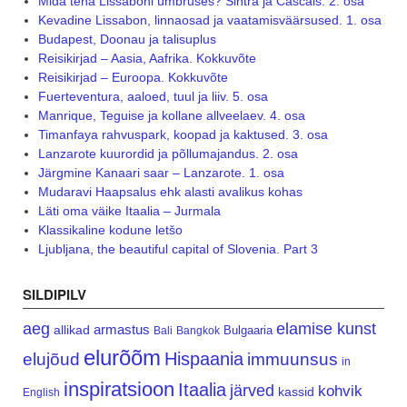
Mida teha Lissaboni ümbruses? Sintra ja Cascais. 2. osa
Kevadine Lissabon, linnaosad ja vaatamisväärsused. 1. osa
Budapest, Doonau ja talisuplus
Reisikirjad – Aasia, Aafrika. Kokkuvõte
Reisikirjad – Euroopa. Kokkuvõte
Fuerteventura, aaloed, tuul ja liiv. 5. osa
Manrique, Teguise ja kollane allveelaev. 4. osa
Timanfaya rahvuspark, koopad ja kaktused. 3. osa
Lanzarote kuurordid ja põllumajandus. 2. osa
Järgmine Kanaari saar – Lanzarote. 1. osa
Mudaravi Haapsalus ehk alasti avalikus kohas
Läti oma väike Itaalia – Jurmala
Klassikaline kodune letšo
Ljubljana, the beautiful capital of Slovenia. Part 3
SILDIPILV
aeg
elamise kunst
armastus
allikad
Bulgaaria
Bali
Bangkok
elurõõm
Hispaania
elujõud
immuunsus
in
inspiratsioon
Itaalia
järved
kohvik
kassid
English