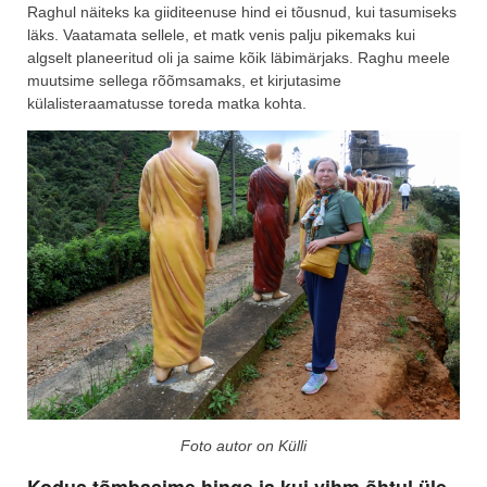
Raghul näiteks ka giiditeenuse hind ei tõusnud, kui tasumiseks
läks. Vaatamata sellele, et matk venis palju pikemaks kui
algselt planeeritud oli ja saime kõik läbimärjaks. Raghu meele
muutsime sellega rõõmsamaks, et kirjutasime
külalisteraamatusse toreda matka kohta.
Foto autor on Külli
Kodus tõmbasime hinge ja kui vihm õhtul üle