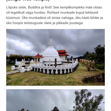
Lõpuks siiski, Buddha ja finiš! See templikompleks mäe otsas
oli tegelikult väga huvitav. Rohked munkade kujud tekitasid
küsimusi. Üks munkadest oli sinise nahaga, üks hästi lühike ja
üks hoopis teistsuguste riiete ja pikkade juustega.