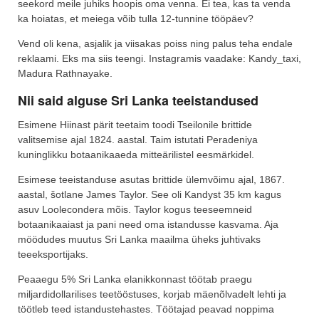
seekord meile juhiks hoopis oma venna. Ei tea, kas ta venda
ka hoiatas, et meiega võib tulla 12-tunnine tööpäev?
Vend oli kena, asjalik ja viisakas poiss ning palus teha endale
reklaami. Eks ma siis teengi. Instagramis vaadake: Kandy_taxi,
Madura Rathnayake.
Nii said alguse Sri Lanka teeistandused
Esimene Hiinast pärit teetaim toodi Tseilonile brittide
valitsemise ajal 1824. aastal. Taim istutati Peradeniya
kuninglikku botaanikaaeda mitteärilistel eesmärkidel.
Esimese teeistanduse asutas brittide ülemvõimu ajal, 1867.
aastal, šotlane James Taylor. See oli Kandyst 35 km kagus
asuv Loolecondera mõis. Taylor kogus teeseemneid
botaanikaaiast ja pani need oma istandusse kasvama. Aja
möödudes muutus Sri Lanka maailma üheks juhtivaks
teeeksportijaks.
Peaaegu 5% Sri Lanka elanikkonnast töötab praegu
miljardidollarilises teetööstuses, korjab mäenõlvadelt lehti ja
töötleb teed istandustehastes. Töötajad peavad noppima