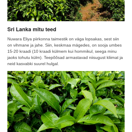
Sri Lanka mitu teed
Nuwara Eliya piirkonna taimestik on väga lopsakas, sest siin
on vihmane ja jahe. Siin, keskmaa mägedes, on sooja umbes
15-20 kraadi (10 kraadi külmem kui hommikul, seega minu
jaoks tohutu külm). Teepõõsad armastavad niisugust kliimat ja
neid kasvabki suurel hulgal.