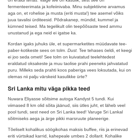
fermenteerimata ja kofeiinivaba. Minu subjektiivne arvamus
aga on, et rohelise ja musta (eriti musta!) tee asemel võiks
juua tavalisi ürditeesid. Põdrakanep, mündid, kummel ja
kümned teised. Ma tegelikult olin teepõõsaste teed ammu
unustanud ja ega neid ei igatse ka.
Kordan igaks juhuks üle, et supermarketites müüdavate tee-
paber-kotikeste sees on tolm.
Dust.
Tee tehases öeldi, et keegi
ei joo seda ometi! See tolm on kuivatatud teelehtedest
eraldatud oksakeste ja muu taolise prahi peeneks jahvatatud
puru. Milleks seda prahti koos paberiga vees loksutada, kui on
olemas nii palju värskeid kasulikke ürte?
Sri Lanka mitu väga pikka teed
Nuwara Eliyasse sõitsime autoga Kandyst 5 tundi. Kui
viimased 8 km olid sõita jäänud, siis ütles juht, et läheb veel
pool tundi, sest need on Sri Lanka teed! Varuge Sri Lankal
sõitmiseks aega ja ärge pikki marsruute planeerige.
Tõeliselt kohalikus söögikohas maksis buffee, riis ja erinevad
eriti vürtsikad karrid, kahepeale umbes 2 dollarit. Kohalike