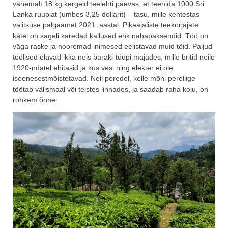
vähemalt 18 kg kergeid teelehti päevas, et teenida 1000 Sri
Lanka ruupiat (umbes 3,25 dollarit) – tasu, mille kehtestas
valitsuse palgaamet 2021. aastal. Pikaajaliste teekorjajate
kätel on sageli karedad kallused ehk nahapaksendid. Töö on
väga raske ja nooremad inimesed eelistavad muid töid. Paljud
töölised elavad ikka neis baraki-tüüpi majades, mille britid neile
1920-ndatel ehitasid ja kus vesi ning elekter ei ole
iseenesestmõistetavad. Neil peredel, kelle mõni pereliige
töötab välismaal või teistes linnades, ja saadab raha koju, on
rohkem õnne.