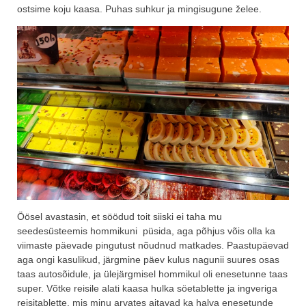
ostsime koju kaasa. Puhas suhkur ja mingisugune želee.
Öösel avastasin, et söödud toit siiski ei taha mu
seedesüsteemis hommikuni püsida, aga põhjus võis olla ka
viimaste päevade pingutust nõudnud matkades. Paastupäevad
aga ongi kasulikud, järgmine päev kulus nagunii suures osas
taas autosõidule, ja ülejärgmisel hommikul oli enesetunne taas
super. Võtke reisile alati kaasa hulka söetablette ja ingveriga
reisitablette, mis minu arvates aitavad ka halva enesetunde