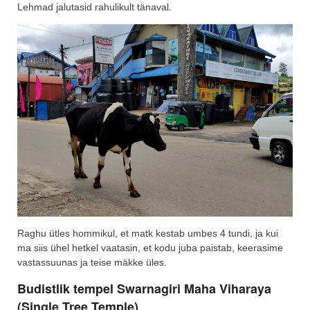
Lehmad jalutasid rahulikult tänaval.
Raghu ütles hommikul, et matk kestab umbes 4 tundi, ja kui
ma siis ühel hetkel vaatasin, et kodu juba paistab, keerasime
vastassuunas ja teise mäkke üles.
Budistlik tempel Swarnagiri Maha Viharaya
(Single Tree Temple)