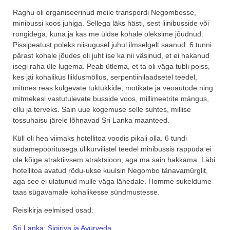
Raghu oli organiseerinud meile transpordi Negombosse,
minibussi koos juhiga. Sellega läks hästi, sest liinibusside või
rongidega, kuna ja kas me üldse kohale oleksime jõudnud.
Pissipeatust poleks niisugusel juhul ilmselgelt saanud. 6 tunni
pärast kohale jõudes oli juht ise ka nii väsinud, et ei hakanud
isegi raha üle lugema. Peab ütlema, et ta oli väga tubli poiss,
kes jäi kohalikus liiklusmöllus, serpentiinilaadsetel teedel,
mitmes reas kulgevate tuktukkide, motikate ja veoautode ning
mitmekesi vastutulevate busside voos, millimeetrite mängus,
ellu ja terveks. Sain uue kogemuse selle suhtes, millise
tossuhaisu järele lõhnavad Sri Lanka maanteed.
Küll oli hea viimaks hotellitoa voodis pikali olla. 6 tundi
südamepööritusega ülikurvilistel teedel minibussis rappuda ei
ole kõige atraktiivsem atraktsioon, aga ma sain hakkama. Läbi
hotellitoa avatud rõdu-ukse kuulsin Negombo tänavamürglit,
aga see ei ulatunud mulle väga lähedale. Homme sukeldume
taas sügavamale kohalikesse sündmustesse.
Reisikirja eelmised osad:
Sri Lanka: Sigiriya ja Ayurveda