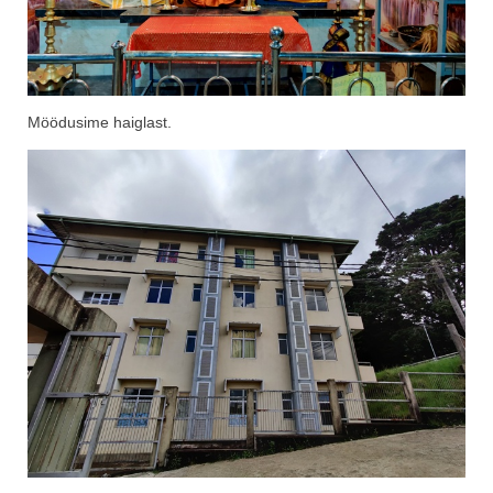
Möödusime haiglast.