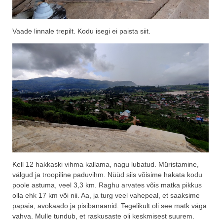
Vaade linnale trepilt. Kodu isegi ei paista siit.
Kell 12 hakkaski vihma kallama, nagu lubatud. Müristamine,
välgud ja troopiline paduvihm. Nüüd siis võisime hakata kodu
poole astuma, veel 3,3 km. Raghu arvates võis matka pikkus
olla ehk 17 km või nii. Aa, ja turg veel vahepeal, et saaksime
papaia, avokaado ja pisibanaanid. Tegelikult oli see matk väga
vahva. Mulle tundub, et raskusaste oli keskmisest suurem.