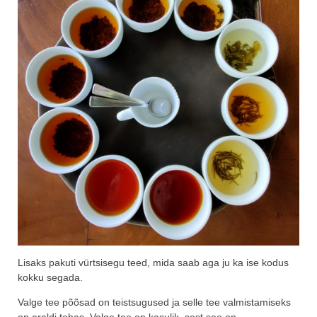
Lisaks pakuti vürtsisegu teed, mida saab aga ju ka ise kodus
kokku segada.
Valge tee põõsad on teistsugused ja selle tee valmistamiseks
on eraldi tehas. Valge tee on kasulik, sest see on