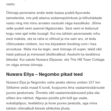
vastu.
Öömaja perenaine andis teele kaasa pudeli Ayurveda
taimeleotist, mis pidi aitama südamepöörituse ja kõhuhädade
vastu ning mis minu arvates osutuski väga kasulikuks. Jõime
selle pudeli veini asemel tilgatumaks. Sest veini ei leidunud
kogu reisi ajal mitte kusagil. Kui ma tahtsin perenaisele rohu
eest maksta, siis ta raha ei võtnud ja ma sain aru, et teda
rõõmustaks rohkem, kui ma kirjutaksin booking.com-i hea
arvustuse. Mida ma ka tegin, sest öömaja oli super, tekid olid
hästi paksud ja inimesed ülisõbralikud. Asukoht ka kesklinna
lähedal. Kui satute Nuwara Eliyasse, siis The Hill Town Cottage
on väga armas öömaja.
Nuwara Eliya – Negombo pikad teed
Nuwara Elya ja Negombo vahe peaks olema umbes 157 km.
Sõitsime seda maad 6 tundi, kusjuures ilma vaatamisväärsuste
juures peatumata. Õnneks olid vaatamisväärsused juba siia
sõites ära nähtud. Alguses püüdis juht küll iga vaate,
eukalüptipuu,
teafaktory
ja kose juures peatuda, aga mina
tahtsin võimalikult kiiresti sihtkohta jõuda.