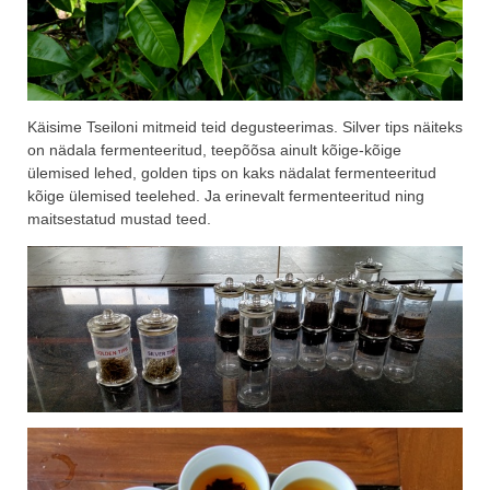
Käisime Tseiloni mitmeid teid degusteerimas. Silver tips näiteks
on nädala fermenteeritud, teepõõsa ainult kõige-kõige
ülemised lehed, golden tips on kaks nädalat fermenteeritud
kõige ülemised teelehed. Ja erinevalt fermenteeritud ning
maitsestatud mustad teed.