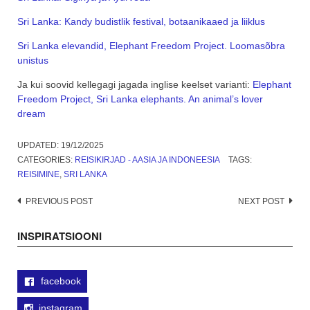
Sri Lanka: Kandy budistlik festival, botaanikaaed ja liiklus
Sri Lanka elevandid, Elephant Freedom Project. Loomasõbra
unistus
Ja kui soovid kellegagi jagada inglise keelset varianti:
Elephant
Freedom Project, Sri Lanka elephants. An animal’s lover
dream
UPDATED:
19/12/2025
CATEGORIES:
REISIKIRJAD - AASIA JA INDONEESIA
TAGS:
REISIMINE
,
SRI LANKA
Post
PREVIOUS POST
NEXT POST
navigation
INSPIRATSIOONI
facebook
instagram