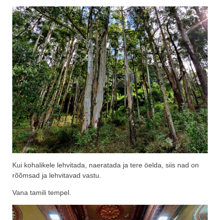
Kui kohalikele lehvitada, naeratada ja tere öelda, siis nad on
rõõmsad ja lehvitavad vastu.
Vana tamili tempel.