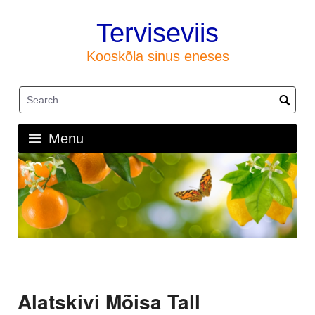
Skip
to
Terviseviis
content
Kooskõla sinus eneses
Menu
Alatskivi Mõisa Tall