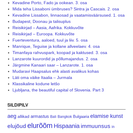
Kevadine Porto, Fado ja ookean. 3. osa
Mida teha Lissaboni ümbruses? Sintra ja Cascais. 2. osa
Kevadine Lissabon, linnaosad ja vaatamisväärsused. 1. osa
Budapest, Doonau ja talisuplus
Reisikirjad – Aasia, Aafrika. Kokkuvõte
Reisikirjad – Euroopa. Kokkuvõte
Fuerteventura, aaloed, tuul ja liiv. 5. osa
Manrique, Teguise ja kollane allveelaev. 4. osa
Timanfaya rahvuspark, koopad ja kaktused. 3. osa
Lanzarote kuurordid ja põllumajandus. 2. osa
Järgmine Kanaari saar – Lanzarote. 1. osa
Mudaravi Haapsalus ehk alasti avalikus kohas
Läti oma väike Itaalia – Jurmala
Klassikaline kodune letšo
Ljubljana, the beautiful capital of Slovenia. Part 3
SILDIPILV
aeg
elamise kunst
armastus
allikad
Bulgaaria
Bali
Bangkok
elurõõm
Hispaania
elujõud
immuunsus
in