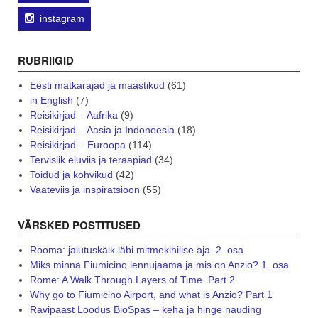
instagram
RUBRIIGID
Eesti matkarajad ja maastikud
(61)
in English
(7)
Reisikirjad – Aafrika
(9)
Reisikirjad – Aasia ja Indoneesia
(18)
Reisikirjad – Euroopa
(114)
Tervislik eluviis ja teraapiad
(34)
Toidud ja kohvikud
(42)
Vaateviis ja inspiratsioon
(55)
VÄRSKED POSTITUSED
Rooma: jalutuskäik läbi mitmekihilise aja. 2. osa
Miks minna Fiumicino lennujaama ja mis on Anzio? 1. osa
Rome: A Walk Through Layers of Time. Part 2
Why go to Fiumicino Airport, and what is Anzio? Part 1
Ravipaast Loodus BioSpas – keha ja hinge nauding