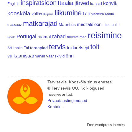
inspiratsioon
Itaalia
järved
kohvik
kassid
English
liikumine
kooskõla
Läti
küllus
Madeira
Malta
Küpros
matkarajad
meditatsioon
Mauritius
massaaz
mineraalid
reisimine
Portugal
rabad
raamat
ravimtaimed
Poola
tervis
toit
teraapiad
toiduretsept
Tai
Sri Lanka
vulkaanisaar
õnn
vääriskivid
värvid
Terviseviis. Kooskõla sinus eneses.
© Terviseviis OÜ. Kõik õigused
reserveeritud.
Privaatsustingimused
Kontakt
Free wordpress themes