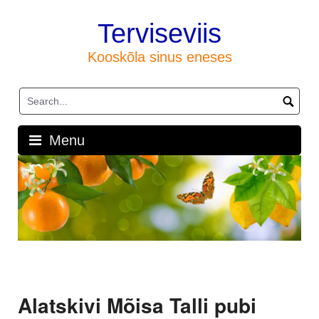
Skip
to
Terviseviis
content
Kooskõla sinus eneses
Menu
Alatskivi Mõisa Talli pubi