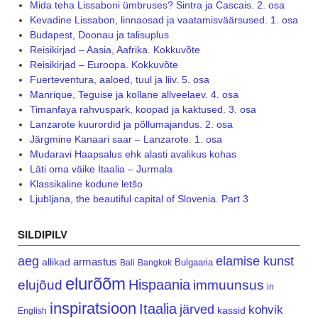
Mida teha Lissaboni ümbruses? Sintra ja Cascais. 2. osa
Kevadine Lissabon, linnaosad ja vaatamisväärsused. 1. osa
Budapest, Doonau ja talisuplus
Reisikirjad – Aasia, Aafrika. Kokkuvõte
Reisikirjad – Euroopa. Kokkuvõte
Fuerteventura, aaloed, tuul ja liiv. 5. osa
Manrique, Teguise ja kollane allveelaev. 4. osa
Timanfaya rahvuspark, koopad ja kaktused. 3. osa
Lanzarote kuurordid ja põllumajandus. 2. osa
Järgmine Kanaari saar – Lanzarote. 1. osa
Mudaravi Haapsalus ehk alasti avalikus kohas
Läti oma väike Itaalia – Jurmala
Klassikaline kodune letšo
Ljubljana, the beautiful capital of Slovenia. Part 3
SILDIPILV
aeg
elamise kunst
armastus
allikad
Bulgaaria
Bali
Bangkok
elurõõm
Hispaania
elujõud
immuunsus
in
inspiratsioon
Itaalia
järved
kohvik
kassid
English