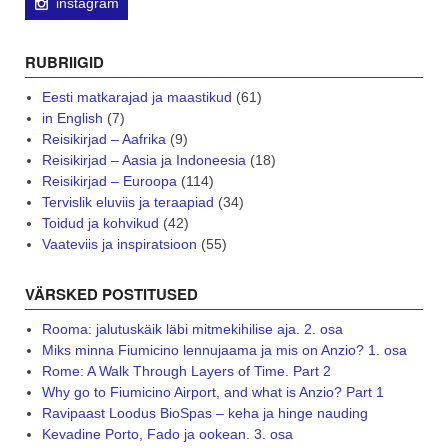
instagram
RUBRIIGID
Eesti matkarajad ja maastikud
(61)
in English
(7)
Reisikirjad – Aafrika
(9)
Reisikirjad – Aasia ja Indoneesia
(18)
Reisikirjad – Euroopa
(114)
Tervislik eluviis ja teraapiad
(34)
Toidud ja kohvikud
(42)
Vaateviis ja inspiratsioon
(55)
VÄRSKED POSTITUSED
Rooma: jalutuskäik läbi mitmekihilise aja. 2. osa
Miks minna Fiumicino lennujaama ja mis on Anzio? 1. osa
Rome: A Walk Through Layers of Time. Part 2
Why go to Fiumicino Airport, and what is Anzio? Part 1
Ravipaast Loodus BioSpas – keha ja hinge nauding
Kevadine Porto, Fado ja ookean. 3. osa