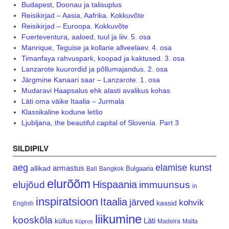
Budapest, Doonau ja talisuplus
Reisikirjad – Aasia, Aafrika. Kokkuvõte
Reisikirjad – Euroopa. Kokkuvõte
Fuerteventura, aaloed, tuul ja liiv. 5. osa
Manrique, Teguise ja kollane allveelaev. 4. osa
Timanfaya rahvuspark, koopad ja kaktused. 3. osa
Lanzarote kuurordid ja põllumajandus. 2. osa
Järgmine Kanaari saar – Lanzarote. 1. osa
Mudaravi Haapsalus ehk alasti avalikus kohas
Läti oma väike Itaalia – Jurmala
Klassikaline kodune letšo
Ljubljana, the beautiful capital of Slovenia. Part 3
SILDIPILV
aeg
elamise kunst
armastus
allikad
Bulgaaria
Bali
Bangkok
elurõõm
Hispaania
elujõud
immuunsus
in
inspiratsioon
Itaalia
järved
kohvik
kassid
English
liikumine
kooskõla
Läti
küllus
Madeira
Malta
Küpros