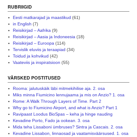
RUBRIIGID
Eesti matkarajad ja maastikud
(61)
in English
(7)
Reisikirjad – Aafrika
(9)
Reisikirjad – Aasia ja Indoneesia
(18)
Reisikirjad – Euroopa
(114)
Tervislik eluviis ja teraapiad
(34)
Toidud ja kohvikud
(42)
Vaateviis ja inspiratsioon
(55)
VÄRSKED POSTITUSED
Rooma: jalutuskäik läbi mitmekihilise aja. 2. osa
Miks minna Fiumicino lennujaama ja mis on Anzio? 1. osa
Rome: A Walk Through Layers of Time. Part 2
Why go to Fiumicino Airport, and what is Anzio? Part 1
Ravipaast Loodus BioSpas – keha ja hinge nauding
Kevadine Porto, Fado ja ookean. 3. osa
Mida teha Lissaboni ümbruses? Sintra ja Cascais. 2. osa
Kevadine Lissabon, linnaosad ja vaatamisväärsused. 1. osa