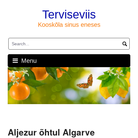
Skip
to
Terviseviis
content
Kooskõla sinus eneses
Menu
Aljezur õhtul Algarve