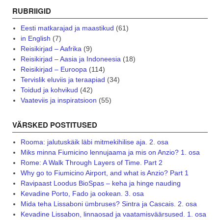
RUBRIIGID
Eesti matkarajad ja maastikud
(61)
in English
(7)
Reisikirjad – Aafrika
(9)
Reisikirjad – Aasia ja Indoneesia
(18)
Reisikirjad – Euroopa
(114)
Tervislik eluviis ja teraapiad
(34)
Toidud ja kohvikud
(42)
Vaateviis ja inspiratsioon
(55)
VÄRSKED POSTITUSED
Rooma: jalutuskäik läbi mitmekihilise aja. 2. osa
Miks minna Fiumicino lennujaama ja mis on Anzio? 1. osa
Rome: A Walk Through Layers of Time. Part 2
Why go to Fiumicino Airport, and what is Anzio? Part 1
Ravipaast Loodus BioSpas – keha ja hinge nauding
Kevadine Porto, Fado ja ookean. 3. osa
Mida teha Lissaboni ümbruses? Sintra ja Cascais. 2. osa
Kevadine Lissabon, linnaosad ja vaatamisväärsused. 1. osa