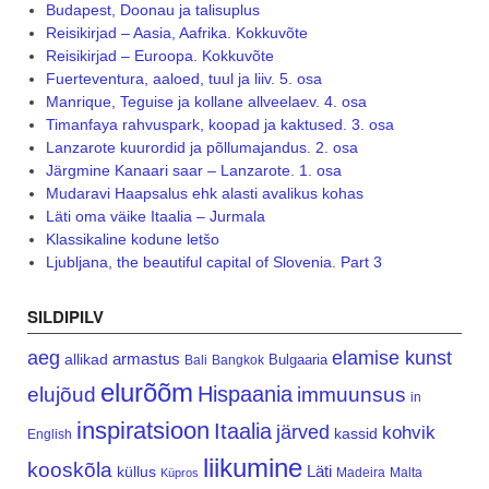
Budapest, Doonau ja talisuplus
Reisikirjad – Aasia, Aafrika. Kokkuvõte
Reisikirjad – Euroopa. Kokkuvõte
Fuerteventura, aaloed, tuul ja liiv. 5. osa
Manrique, Teguise ja kollane allveelaev. 4. osa
Timanfaya rahvuspark, koopad ja kaktused. 3. osa
Lanzarote kuurordid ja põllumajandus. 2. osa
Järgmine Kanaari saar – Lanzarote. 1. osa
Mudaravi Haapsalus ehk alasti avalikus kohas
Läti oma väike Itaalia – Jurmala
Klassikaline kodune letšo
Ljubljana, the beautiful capital of Slovenia. Part 3
SILDIPILV
aeg
elamise kunst
armastus
allikad
Bulgaaria
Bali
Bangkok
elurõõm
Hispaania
elujõud
immuunsus
in
inspiratsioon
Itaalia
järved
kohvik
kassid
English
liikumine
kooskõla
Läti
küllus
Madeira
Malta
Küpros