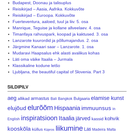
Budapest, Doonau ja talisuplus
Reisikirjad – Aasia, Aafrika. Kokkuvõte
Reisikirjad – Euroopa. Kokkuvõte
Fuerteventura, aaloed, tuul ja liiv. 5. osa
Manrique, Teguise ja kollane allveelaev. 4. osa
Timanfaya rahvuspark, koopad ja kaktused. 3. osa
Lanzarote kuurordid ja põllumajandus. 2. osa
Järgmine Kanaari saar – Lanzarote. 1. osa
Mudaravi Haapsalus ehk alasti avalikus kohas
Läti oma väike Itaalia – Jurmala
Klassikaline kodune letšo
Ljubljana, the beautiful capital of Slovenia. Part 3
SILDIPILV
aeg
elamise kunst
armastus
allikad
Bulgaaria
Bali
Bangkok
elurõõm
Hispaania
elujõud
immuunsus
in
inspiratsioon
Itaalia
järved
kohvik
kassid
English
liikumine
kooskõla
Läti
küllus
Madeira
Malta
Küpros