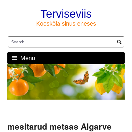
Skip
to
Terviseviis
content
Kooskõla sinus eneses
Menu
mesitarud metsas Algarve