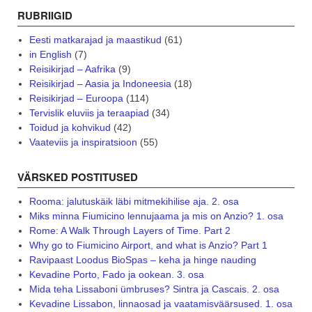
RUBRIIGID
Eesti matkarajad ja maastikud
(61)
in English
(7)
Reisikirjad – Aafrika
(9)
Reisikirjad – Aasia ja Indoneesia
(18)
Reisikirjad – Euroopa
(114)
Tervislik eluviis ja teraapiad
(34)
Toidud ja kohvikud
(42)
Vaateviis ja inspiratsioon
(55)
VÄRSKED POSTITUSED
Rooma: jalutuskäik läbi mitmekihilise aja. 2. osa
Miks minna Fiumicino lennujaama ja mis on Anzio? 1. osa
Rome: A Walk Through Layers of Time. Part 2
Why go to Fiumicino Airport, and what is Anzio? Part 1
Ravipaast Loodus BioSpas – keha ja hinge nauding
Kevadine Porto, Fado ja ookean. 3. osa
Mida teha Lissaboni ümbruses? Sintra ja Cascais. 2. osa
Kevadine Lissabon, linnaosad ja vaatamisväärsused. 1. osa