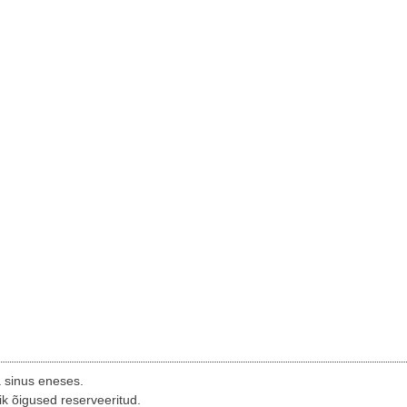
a sinus eneses.
ik õigused reserveeritud.