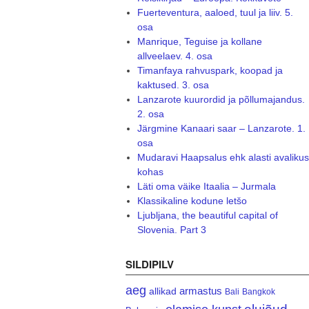
Fuerteventura, aaloed, tuul ja liiv. 5.
osa
Manrique, Teguise ja kollane
allveelaev. 4. osa
Timanfaya rahvuspark, koopad ja
kaktused. 3. osa
Lanzarote kuurordid ja põllumajandus.
2. osa
Järgmine Kanaari saar – Lanzarote. 1.
osa
Mudaravi Haapsalus ehk alasti avalikus
kohas
Läti oma väike Itaalia – Jurmala
Klassikaline kodune letšo
Ljubljana, the beautiful capital of
Slovenia. Part 3
SILDIPILV
aeg
armastus
allikad
Bali
Bangkok