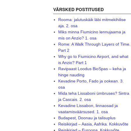
VÄRSKED POSTITUSED
Rooma: jalutuskäik läbi mitmekihilise
aja. 2. osa
Miks minna Fiumicino lennujaama ja
mis on Anzio? 1. osa
Rome: A Walk Through Layers of Time.
Part 2
Why go to Fiumicino Airport, and what
is Anzio? Part 1
Ravipaast Loodus BioSpas – keha ja
hinge nauding
Kevadine Porto, Fado ja ookean. 3.
osa
Mida teha Lissaboni ümbruses? Sintra
ja Cascais. 2. osa
Kevadine Lissabon, linnaosad ja
vaatamisväärsused. 1. osa
Budapest, Doonau ja talisuplus
Reisikirjad – Aasia, Aafrika. Kokkuvõte
Reisikirjad – Euroopa. Kokkuvõte