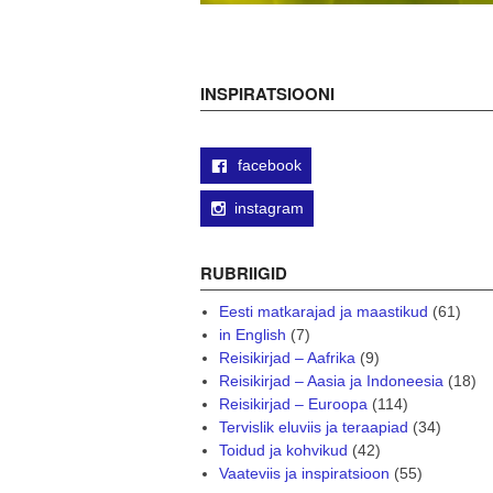
INSPIRATSIOONI
facebook
instagram
RUBRIIGID
Eesti matkarajad ja maastikud
(61)
in English
(7)
Reisikirjad – Aafrika
(9)
Reisikirjad – Aasia ja Indoneesia
(18)
Reisikirjad – Euroopa
(114)
Tervislik eluviis ja teraapiad
(34)
Toidud ja kohvikud
(42)
Vaateviis ja inspiratsioon
(55)