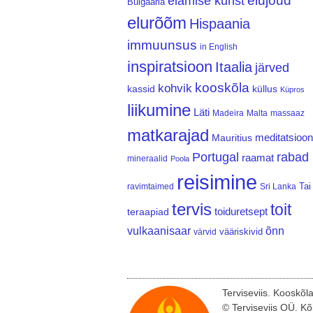
elujõud
elamise kunst
Bulgaaria
elurõõm
Hispaania
immuunsus
in English
inspiratsioon
Itaalia
järved
kooskõla
kohvik
kassid
küllus
Küpros
liikumine
Läti
Madeira
Malta
massaaz
matkarajad
meditatsioon
Mauritius
Portugal
rabad
raamat
mineraalid
Poola
reisimine
Tai
ravimtaimed
Sri Lanka
tervis
toit
teraapiad
toiduretsept
vulkaanisaar
õnn
vääriskivid
värvid
Terviseviis. Kooskõl
© Terviseviis OÜ. Kõ