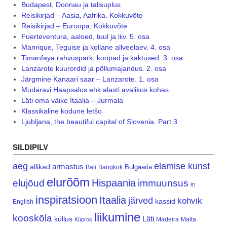
Budapest, Doonau ja talisuplus
Reisikirjad – Aasia, Aafrika. Kokkuvõte
Reisikirjad – Euroopa. Kokkuvõte
Fuerteventura, aaloed, tuul ja liiv. 5. osa
Manrique, Teguise ja kollane allveelaev. 4. osa
Timanfaya rahvuspark, koopad ja kaktused. 3. osa
Lanzarote kuurordid ja põllumajandus. 2. osa
Järgmine Kanaari saar – Lanzarote. 1. osa
Mudaravi Haapsalus ehk alasti avalikus kohas
Läti oma väike Itaalia – Jurmala
Klassikaline kodune letšo
Ljubljana, the beautiful capital of Slovenia. Part 3
SILDIPILV
aeg
elamise kunst
armastus
allikad
Bulgaaria
Bali
Bangkok
elurõõm
Hispaania
elujõud
immuunsus
in
inspiratsioon
Itaalia
järved
kohvik
kassid
English
liikumine
kooskõla
Läti
küllus
Madeira
Malta
Küpros