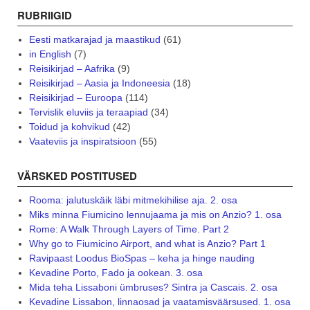
RUBRIIGID
Eesti matkarajad ja maastikud
(61)
in English
(7)
Reisikirjad – Aafrika
(9)
Reisikirjad – Aasia ja Indoneesia
(18)
Reisikirjad – Euroopa
(114)
Tervislik eluviis ja teraapiad
(34)
Toidud ja kohvikud
(42)
Vaateviis ja inspiratsioon
(55)
VÄRSKED POSTITUSED
Rooma: jalutuskäik läbi mitmekihilise aja. 2. osa
Miks minna Fiumicino lennujaama ja mis on Anzio? 1. osa
Rome: A Walk Through Layers of Time. Part 2
Why go to Fiumicino Airport, and what is Anzio? Part 1
Ravipaast Loodus BioSpas – keha ja hinge nauding
Kevadine Porto, Fado ja ookean. 3. osa
Mida teha Lissaboni ümbruses? Sintra ja Cascais. 2. osa
Kevadine Lissabon, linnaosad ja vaatamisväärsused. 1. osa