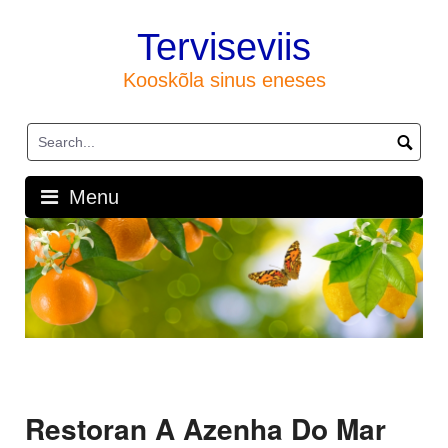
Skip
to
Terviseviis
content
Kooskõla sinus eneses
Menu
Restoran A Azenha Do Mar