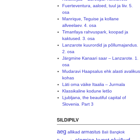
Fuerteventura, aaloed, tuul ja liiv. 5.
osa
Manrique, Teguise ja kollane
allveelaev. 4. osa
Timanfaya rahvuspark, koopad ja
kaktused. 3. osa
Lanzarote kuurordid ja põllumajandus.
2. osa
Järgmine Kanaari saar – Lanzarote. 1.
osa
Mudaravi Haapsalus ehk alasti avalikus
kohas
Läti oma väike Itaalia – Jurmala
Klassikaline kodune letšo
Ljubljana, the beautiful capital of
Slovenia. Part 3
SILDIPILV
aeg
armastus
allikad
Bali
Bangkok