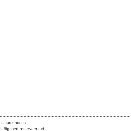
a sinus eneses.
ik õigused reserveeritud.