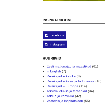
INSPIRATSIOONI
facebook
instagram
RUBRIIGID
Eesti matkarajad ja maastikud
(61)
in English
(7)
Reisikirjad – Aafrika
(9)
Reisikirjad – Aasia ja Indoneesia
(18)
Reisikirjad – Euroopa
(114)
Tervislik eluviis ja teraapiad
(34)
Toidud ja kohvikud
(42)
Vaateviis ja inspiratsioon
(55)