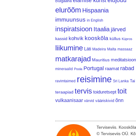
elujõud
elamise kunst
Bulgaaria
elurõõm
Hispaania
immuunsus
in English
inspiratsioon
Itaalia
järved
kooskõla
kohvik
kassid
küllus
Küpros
liikumine
Läti
Madeira
Malta
massaaz
matkarajad
meditatsioon
Mauritius
Portugal
rabad
raamat
mineraalid
Poola
reisimine
Tai
ravimtaimed
Sri Lanka
tervis
toit
teraapiad
toiduretsept
vulkaanisaar
õnn
vääriskivid
värvid
Terviseviis. Kooskõl
© Terviseviis OÜ. Kõ