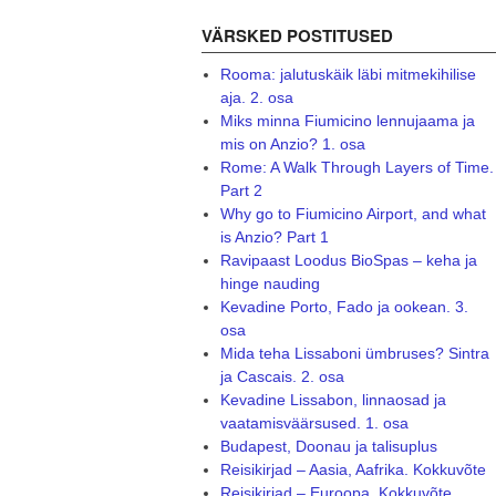
VÄRSKED POSTITUSED
Rooma: jalutuskäik läbi mitmekihilise
aja. 2. osa
Miks minna Fiumicino lennujaama ja
mis on Anzio? 1. osa
Rome: A Walk Through Layers of Time.
Part 2
Why go to Fiumicino Airport, and what
is Anzio? Part 1
Ravipaast Loodus BioSpas – keha ja
hinge nauding
Kevadine Porto, Fado ja ookean. 3.
osa
Mida teha Lissaboni ümbruses? Sintra
ja Cascais. 2. osa
Kevadine Lissabon, linnaosad ja
vaatamisväärsused. 1. osa
Budapest, Doonau ja talisuplus
Reisikirjad – Aasia, Aafrika. Kokkuvõte
Reisikirjad – Euroopa. Kokkuvõte