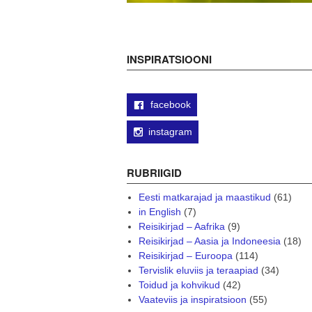
INSPIRATSIOONI
facebook
instagram
RUBRIIGID
Eesti matkarajad ja maastikud
(61)
in English
(7)
Reisikirjad – Aafrika
(9)
Reisikirjad – Aasia ja Indoneesia
(18)
Reisikirjad – Euroopa
(114)
Tervislik eluviis ja teraapiad
(34)
Toidud ja kohvikud
(42)
Vaateviis ja inspiratsioon
(55)