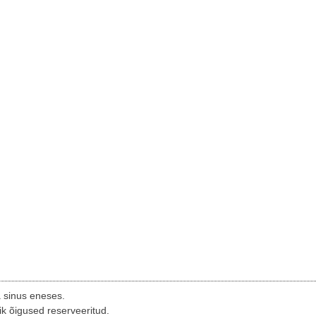
a sinus eneses.
ik õigused reserveeritud.