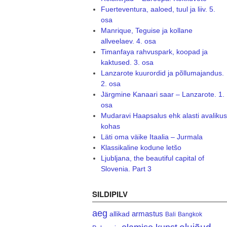
Fuerteventura, aaloed, tuul ja liiv. 5.
osa
Manrique, Teguise ja kollane
allveelaev. 4. osa
Timanfaya rahvuspark, koopad ja
kaktused. 3. osa
Lanzarote kuurordid ja põllumajandus.
2. osa
Järgmine Kanaari saar – Lanzarote. 1.
osa
Mudaravi Haapsalus ehk alasti avalikus
kohas
Läti oma väike Itaalia – Jurmala
Klassikaline kodune letšo
Ljubljana, the beautiful capital of
Slovenia. Part 3
SILDIPILV
aeg
armastus
allikad
Bali
Bangkok