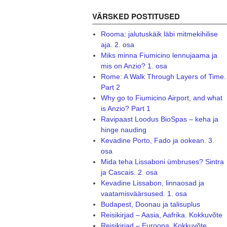
VÄRSKED POSTITUSED
Rooma: jalutuskäik läbi mitmekihilise
aja. 2. osa
Miks minna Fiumicino lennujaama ja
mis on Anzio? 1. osa
Rome: A Walk Through Layers of Time.
Part 2
Why go to Fiumicino Airport, and what
is Anzio? Part 1
Ravipaast Loodus BioSpas – keha ja
hinge nauding
Kevadine Porto, Fado ja ookean. 3.
osa
Mida teha Lissaboni ümbruses? Sintra
ja Cascais. 2. osa
Kevadine Lissabon, linnaosad ja
vaatamisväärsused. 1. osa
Budapest, Doonau ja talisuplus
Reisikirjad – Aasia, Aafrika. Kokkuvõte
Reisikirjad – Euroopa. Kokkuvõte