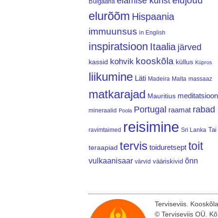
elujõud
elamise kunst
Bulgaaria
elurõõm
Hispaania
immuunsus
in English
inspiratsioon
Itaalia
järved
kooskõla
kohvik
kassid
küllus
Küpros
liikumine
Läti
Madeira
Malta
massaaz
matkarajad
meditatsioon
Mauritius
Portugal
rabad
raamat
mineraalid
Poola
reisimine
Tai
ravimtaimed
Sri Lanka
tervis
toit
teraapiad
toiduretsept
vulkaanisaar
õnn
vääriskivid
värvid
Terviseviis. Kooskõl
© Terviseviis OÜ. Kõ