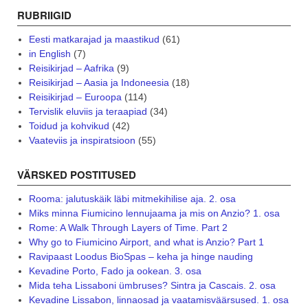
RUBRIIGID
Eesti matkarajad ja maastikud
(61)
in English
(7)
Reisikirjad – Aafrika
(9)
Reisikirjad – Aasia ja Indoneesia
(18)
Reisikirjad – Euroopa
(114)
Tervislik eluviis ja teraapiad
(34)
Toidud ja kohvikud
(42)
Vaateviis ja inspiratsioon
(55)
VÄRSKED POSTITUSED
Rooma: jalutuskäik läbi mitmekihilise aja. 2. osa
Miks minna Fiumicino lennujaama ja mis on Anzio? 1. osa
Rome: A Walk Through Layers of Time. Part 2
Why go to Fiumicino Airport, and what is Anzio? Part 1
Ravipaast Loodus BioSpas – keha ja hinge nauding
Kevadine Porto, Fado ja ookean. 3. osa
Mida teha Lissaboni ümbruses? Sintra ja Cascais. 2. osa
Kevadine Lissabon, linnaosad ja vaatamisväärsused. 1. osa