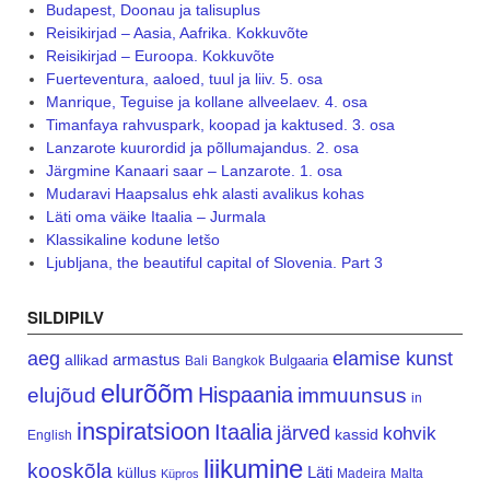
Budapest, Doonau ja talisuplus
Reisikirjad – Aasia, Aafrika. Kokkuvõte
Reisikirjad – Euroopa. Kokkuvõte
Fuerteventura, aaloed, tuul ja liiv. 5. osa
Manrique, Teguise ja kollane allveelaev. 4. osa
Timanfaya rahvuspark, koopad ja kaktused. 3. osa
Lanzarote kuurordid ja põllumajandus. 2. osa
Järgmine Kanaari saar – Lanzarote. 1. osa
Mudaravi Haapsalus ehk alasti avalikus kohas
Läti oma väike Itaalia – Jurmala
Klassikaline kodune letšo
Ljubljana, the beautiful capital of Slovenia. Part 3
SILDIPILV
aeg
elamise kunst
armastus
allikad
Bulgaaria
Bali
Bangkok
elurõõm
Hispaania
elujõud
immuunsus
in
inspiratsioon
Itaalia
järved
kohvik
kassid
English
liikumine
kooskõla
Läti
küllus
Madeira
Malta
Küpros