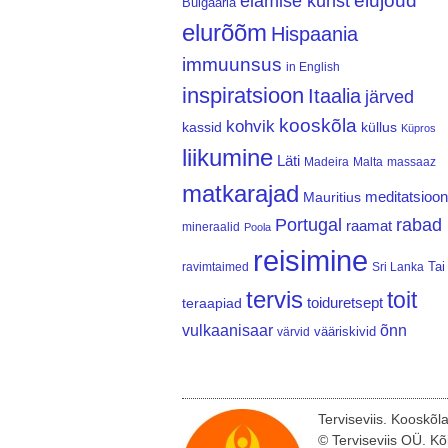
elujõud
elamise kunst
Bulgaaria
elurõõm
Hispaania
immuunsus
in English
inspiratsioon
Itaalia
järved
kooskõla
kohvik
kassid
küllus
Küpros
liikumine
Läti
Madeira
Malta
massaaz
matkarajad
meditatsioon
Mauritius
Portugal
rabad
raamat
mineraalid
Poola
reisimine
Tai
ravimtaimed
Sri Lanka
tervis
toit
teraapiad
toiduretsept
vulkaanisaar
õnn
vääriskivid
värvid
Terviseviis. Kooskõl
© Terviseviis OÜ. Kõ