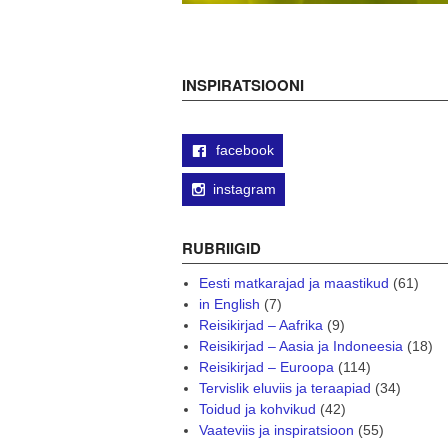
INSPIRATSIOONI
facebook
instagram
RUBRIIGID
Eesti matkarajad ja maastikud
(61)
in English
(7)
Reisikirjad – Aafrika
(9)
Reisikirjad – Aasia ja Indoneesia
(18)
Reisikirjad – Euroopa
(114)
Tervislik eluviis ja teraapiad
(34)
Toidud ja kohvikud
(42)
Vaateviis ja inspiratsioon
(55)