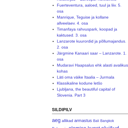
Fuerteventura, aaloed, tuul ja liiv. 5.
osa
Manrique, Teguise ja kollane
allveelaev. 4. osa
Timanfaya rahvuspark, koopad ja
kaktused. 3. osa
Lanzarote kuurordid ja põllumajandus.
2. osa
Järgmine Kanaari saar – Lanzarote. 1.
osa
Mudaravi Haapsalus ehk alasti avalikus
kohas
Läti oma väike Itaalia – Jurmala
Klassikaline kodune letšo
Ljubljana, the beautiful capital of
Slovenia. Part 3
SILDIPILV
aeg
armastus
allikad
Bali
Bangkok