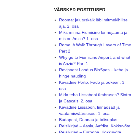
VÄRSKED POSTITUSED
Rooma: jalutuskäik läbi mitmekihilise
aja. 2. osa
Miks minna Fiumicino lennujaama ja
mis on Anzio? 1. osa
Rome: A Walk Through Layers of Time.
Part 2
Why go to Fiumicino Airport, and what
is Anzio? Part 1
Ravipaast Loodus BioSpas – keha ja
hinge nauding
Kevadine Porto, Fado ja ookean. 3.
osa
Mida teha Lissaboni ümbruses? Sintra
ja Cascais. 2. osa
Kevadine Lissabon, linnaosad ja
vaatamisväärsused. 1. osa
Budapest, Doonau ja talisuplus
Reisikirjad – Aasia, Aafrika. Kokkuvõte
Reisikirjad – Euroopa. Kokkuvõte