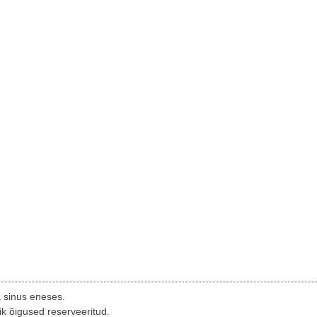
a sinus eneses.
ik õigused reserveeritud.