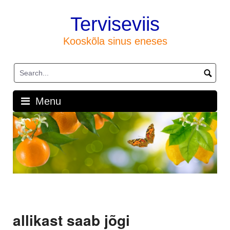
Skip
to
Terviseviis
content
Kooskõla sinus eneses
Menu
allikast saab jõgi