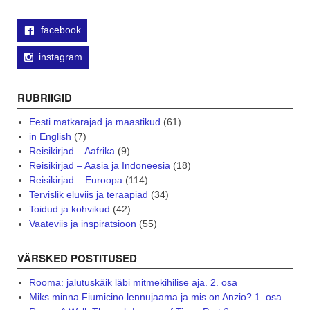
facebook
instagram
RUBRIIGID
Eesti matkarajad ja maastikud
(61)
in English
(7)
Reisikirjad – Aafrika
(9)
Reisikirjad – Aasia ja Indoneesia
(18)
Reisikirjad – Euroopa
(114)
Tervislik eluviis ja teraapiad
(34)
Toidud ja kohvikud
(42)
Vaateviis ja inspiratsioon
(55)
VÄRSKED POSTITUSED
Rooma: jalutuskäik läbi mitmekihilise aja. 2. osa
Miks minna Fiumicino lennujaama ja mis on Anzio? 1. osa