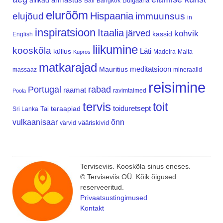
allikad
Bulgaaria
Bali
Bangkok
elurõõm
Hispaania
elujõud
immuunsus
in
inspiratsioon
Itaalia
järved
kohvik
kassid
English
liikumine
kooskõla
Läti
küllus
Madeira
Malta
Küpros
matkarajad
meditatsioon
Mauritius
massaaz
mineraalid
reisimine
Portugal
rabad
raamat
ravimtaimed
Poola
tervis
toit
teraapiad
toiduretsept
Tai
Sri Lanka
vulkaanisaar
õnn
vääriskivid
värvid
Terviseviis. Kooskõla sinus eneses.
© Terviseviis OÜ. Kõik õigused
reserveeritud.
Privaatsustingimused
Kontakt