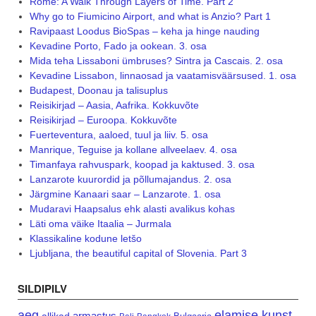
Rome: A Walk Through Layers of Time. Part 2
Why go to Fiumicino Airport, and what is Anzio? Part 1
Ravipaast Loodus BioSpas – keha ja hinge nauding
Kevadine Porto, Fado ja ookean. 3. osa
Mida teha Lissaboni ümbruses? Sintra ja Cascais. 2. osa
Kevadine Lissabon, linnaosad ja vaatamisväärsused. 1. osa
Budapest, Doonau ja talisuplus
Reisikirjad – Aasia, Aafrika. Kokkuvõte
Reisikirjad – Euroopa. Kokkuvõte
Fuerteventura, aaloed, tuul ja liiv. 5. osa
Manrique, Teguise ja kollane allveelaev. 4. osa
Timanfaya rahvuspark, koopad ja kaktused. 3. osa
Lanzarote kuurordid ja põllumajandus. 2. osa
Järgmine Kanaari saar – Lanzarote. 1. osa
Mudaravi Haapsalus ehk alasti avalikus kohas
Läti oma väike Itaalia – Jurmala
Klassikaline kodune letšo
Ljubljana, the beautiful capital of Slovenia. Part 3
SILDIPILV
aeg
elamise kunst
armastus