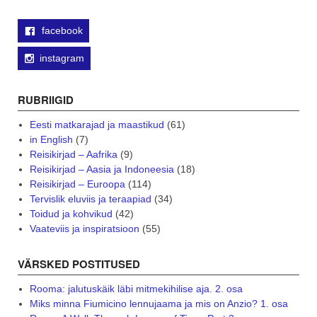
facebook
instagram
RUBRIIGID
Eesti matkarajad ja maastikud
(61)
in English
(7)
Reisikirjad – Aafrika
(9)
Reisikirjad – Aasia ja Indoneesia
(18)
Reisikirjad – Euroopa
(114)
Tervislik eluviis ja teraapiad
(34)
Toidud ja kohvikud
(42)
Vaateviis ja inspiratsioon
(55)
VÄRSKED POSTITUSED
Rooma: jalutuskäik läbi mitmekihilise aja. 2. osa
Miks minna Fiumicino lennujaama ja mis on Anzio? 1. osa