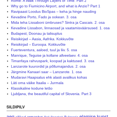
Rome: A Walk Through Layers of Time. Part 2
Why go to Fiumicino Airport, and what is Anzio? Part 1
Ravipaast Loodus BioSpas – keha ja hinge nauding
Kevadine Porto, Fado ja ookean. 3. osa
Mida teha Lissaboni ümbruses? Sintra ja Cascais. 2. osa
Kevadine Lissabon, linnaosad ja vaatamisväärsused. 1. osa
Budapest, Doonau ja talisuplus
Reisikirjad – Aasia, Aafrika. Kokkuvõte
Reisikirjad – Euroopa. Kokkuvõte
Fuerteventura, aaloed, tuul ja liiv. 5. osa
Manrique, Teguise ja kollane allveelaev. 4. osa
Timanfaya rahvuspark, koopad ja kaktused. 3. osa
Lanzarote kuurordid ja põllumajandus. 2. osa
Järgmine Kanaari saar – Lanzarote. 1. osa
Mudaravi Haapsalus ehk alasti avalikus kohas
Läti oma väike Itaalia – Jurmala
Klassikaline kodune letšo
Ljubljana, the beautiful capital of Slovenia. Part 3
SILDIPILV
aeg
elamise kunst
armastus