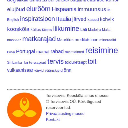
allikad
Bulgaaria
Bali
Bangkok
elurõõm
Hispaania
elujõud
immuunsus
in
inspiratsioon
Itaalia
järved
kohvik
kassid
English
liikumine
kooskõla
Läti
küllus
Madeira
Malta
Küpros
matkarajad
meditatsioon
Mauritius
massaaz
mineraalid
reisimine
Portugal
rabad
raamat
ravimtaimed
Poola
tervis
toit
teraapiad
toiduretsept
Tai
Sri Lanka
vulkaanisaar
õnn
vääriskivid
värvid
Terviseviis. Kooskõla sinus eneses.
© Terviseviis OÜ. Kõik õigused
reserveeritud.
Privaatsustingimused
Kontakt