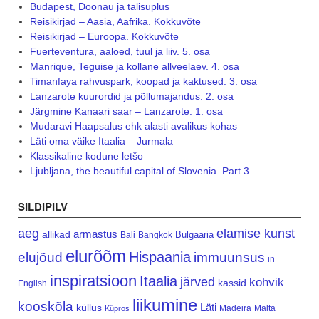
Budapest, Doonau ja talisuplus
Reisikirjad – Aasia, Aafrika. Kokkuvõte
Reisikirjad – Euroopa. Kokkuvõte
Fuerteventura, aaloed, tuul ja liiv. 5. osa
Manrique, Teguise ja kollane allveelaev. 4. osa
Timanfaya rahvuspark, koopad ja kaktused. 3. osa
Lanzarote kuurordid ja põllumajandus. 2. osa
Järgmine Kanaari saar – Lanzarote. 1. osa
Mudaravi Haapsalus ehk alasti avalikus kohas
Läti oma väike Itaalia – Jurmala
Klassikaline kodune letšo
Ljubljana, the beautiful capital of Slovenia. Part 3
SILDIPILV
aeg
elamise kunst
armastus
allikad
Bulgaaria
Bali
Bangkok
elurõõm
Hispaania
elujõud
immuunsus
in
inspiratsioon
Itaalia
järved
kohvik
kassid
English
liikumine
kooskõla
Läti
küllus
Madeira
Malta
Küpros