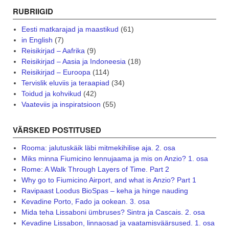
RUBRIIGID
Eesti matkarajad ja maastikud
(61)
in English
(7)
Reisikirjad – Aafrika
(9)
Reisikirjad – Aasia ja Indoneesia
(18)
Reisikirjad – Euroopa
(114)
Tervislik eluviis ja teraapiad
(34)
Toidud ja kohvikud
(42)
Vaateviis ja inspiratsioon
(55)
VÄRSKED POSTITUSED
Rooma: jalutuskäik läbi mitmekihilise aja. 2. osa
Miks minna Fiumicino lennujaama ja mis on Anzio? 1. osa
Rome: A Walk Through Layers of Time. Part 2
Why go to Fiumicino Airport, and what is Anzio? Part 1
Ravipaast Loodus BioSpas – keha ja hinge nauding
Kevadine Porto, Fado ja ookean. 3. osa
Mida teha Lissaboni ümbruses? Sintra ja Cascais. 2. osa
Kevadine Lissabon, linnaosad ja vaatamisväärsused. 1. osa