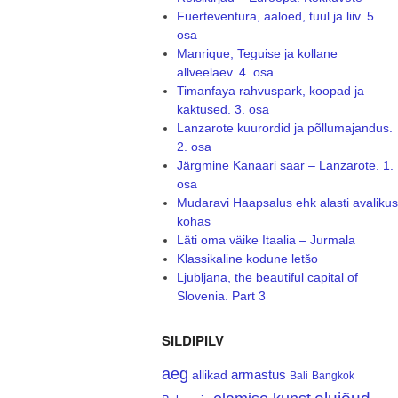
Fuerteventura, aaloed, tuul ja liiv. 5.
osa
Manrique, Teguise ja kollane
allveelaev. 4. osa
Timanfaya rahvuspark, koopad ja
kaktused. 3. osa
Lanzarote kuurordid ja põllumajandus.
2. osa
Järgmine Kanaari saar – Lanzarote. 1.
osa
Mudaravi Haapsalus ehk alasti avalikus
kohas
Läti oma väike Itaalia – Jurmala
Klassikaline kodune letšo
Ljubljana, the beautiful capital of
Slovenia. Part 3
SILDIPILV
aeg
armastus
allikad
Bali
Bangkok