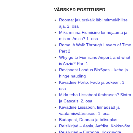
VÄRSKED POSTITUSED
Rooma: jalutuskäik läbi mitmekihilise
aja. 2. osa
Miks minna Fiumicino lennujaama ja
mis on Anzio? 1. osa
Rome: A Walk Through Layers of Time.
Part 2
Why go to Fiumicino Airport, and what
is Anzio? Part 1
Ravipaast Loodus BioSpas – keha ja
hinge nauding
Kevadine Porto, Fado ja ookean. 3.
osa
Mida teha Lissaboni ümbruses? Sintra
ja Cascais. 2. osa
Kevadine Lissabon, linnaosad ja
vaatamisväärsused. 1. osa
Budapest, Doonau ja talisuplus
Reisikirjad – Aasia, Aafrika. Kokkuvõte
Reisikirjad – Euroopa. Kokkuvõte