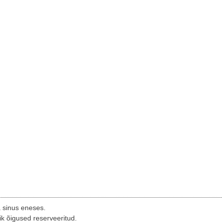
a sinus eneses.
ik õigused reserveeritud.