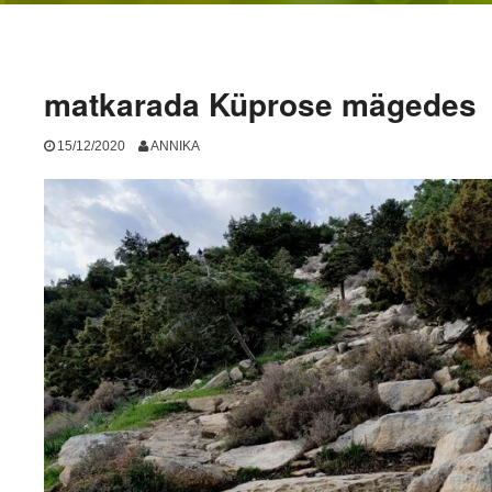
matkarada Küprose mägedes
15/12/2020
ANNIKA