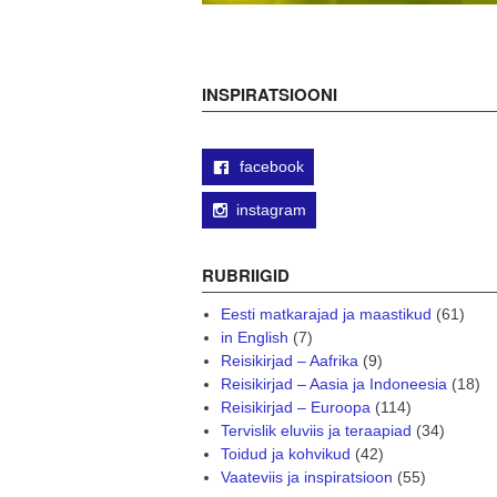
INSPIRATSIOONI
facebook
instagram
RUBRIIGID
Eesti matkarajad ja maastikud
(61)
in English
(7)
Reisikirjad – Aafrika
(9)
Reisikirjad – Aasia ja Indoneesia
(18)
Reisikirjad – Euroopa
(114)
Tervislik eluviis ja teraapiad
(34)
Toidud ja kohvikud
(42)
Vaateviis ja inspiratsioon
(55)