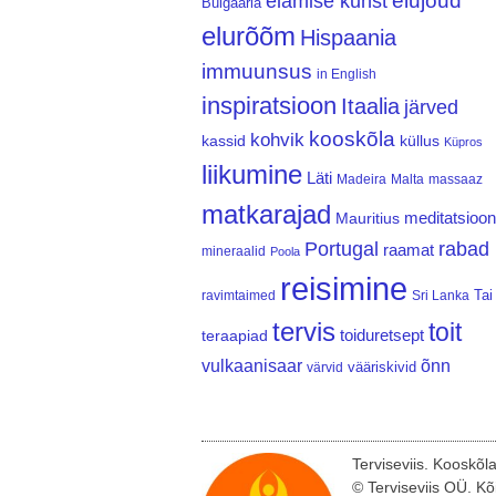
elujõud
elamise kunst
Bulgaaria
elurõõm
Hispaania
immuunsus
in English
inspiratsioon
Itaalia
järved
kooskõla
kohvik
kassid
küllus
Küpros
liikumine
Läti
Madeira
Malta
massaaz
matkarajad
meditatsioon
Mauritius
Portugal
rabad
raamat
mineraalid
Poola
reisimine
Tai
ravimtaimed
Sri Lanka
tervis
toit
teraapiad
toiduretsept
vulkaanisaar
õnn
vääriskivid
värvid
Terviseviis. Kooskõl
© Terviseviis OÜ. Kõ