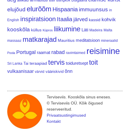
allikad
Bulgaaria
Bali
Bangkok
elurõõm
Hispaania
elujõud
immuunsus
in
inspiratsioon
Itaalia
järved
kohvik
kassid
English
liikumine
kooskõla
Läti
küllus
Madeira
Malta
Küpros
matkarajad
meditatsioon
Mauritius
massaaz
mineraalid
reisimine
Portugal
rabad
raamat
ravimtaimed
Poola
tervis
toit
teraapiad
toiduretsept
Tai
Sri Lanka
vulkaanisaar
õnn
vääriskivid
värvid
Terviseviis. Kooskõla sinus eneses.
© Terviseviis OÜ. Kõik õigused
reserveeritud.
Privaatsustingimused
Kontakt