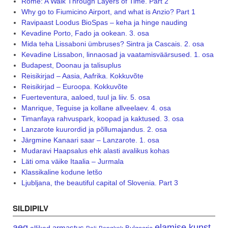
Rome: A Walk Through Layers of Time. Part 2
Why go to Fiumicino Airport, and what is Anzio? Part 1
Ravipaast Loodus BioSpas – keha ja hinge nauding
Kevadine Porto, Fado ja ookean. 3. osa
Mida teha Lissaboni ümbruses? Sintra ja Cascais. 2. osa
Kevadine Lissabon, linnaosad ja vaatamisväärsused. 1. osa
Budapest, Doonau ja talisuplus
Reisikirjad – Aasia, Aafrika. Kokkuvõte
Reisikirjad – Euroopa. Kokkuvõte
Fuerteventura, aaloed, tuul ja liiv. 5. osa
Manrique, Teguise ja kollane allveelaev. 4. osa
Timanfaya rahvuspark, koopad ja kaktused. 3. osa
Lanzarote kuurordid ja põllumajandus. 2. osa
Järgmine Kanaari saar – Lanzarote. 1. osa
Mudaravi Haapsalus ehk alasti avalikus kohas
Läti oma väike Itaalia – Jurmala
Klassikaline kodune letšo
Ljubljana, the beautiful capital of Slovenia. Part 3
SILDIPILV
aeg
elamise kunst
armastus