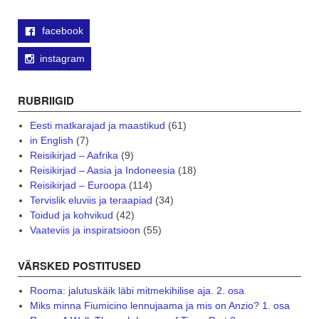
facebook
instagram
RUBRIIGID
Eesti matkarajad ja maastikud
(61)
in English
(7)
Reisikirjad – Aafrika
(9)
Reisikirjad – Aasia ja Indoneesia
(18)
Reisikirjad – Euroopa
(114)
Tervislik eluviis ja teraapiad
(34)
Toidud ja kohvikud
(42)
Vaateviis ja inspiratsioon
(55)
VÄRSKED POSTITUSED
Rooma: jalutuskäik läbi mitmekihilise aja. 2. osa
Miks minna Fiumicino lennujaama ja mis on Anzio? 1. osa