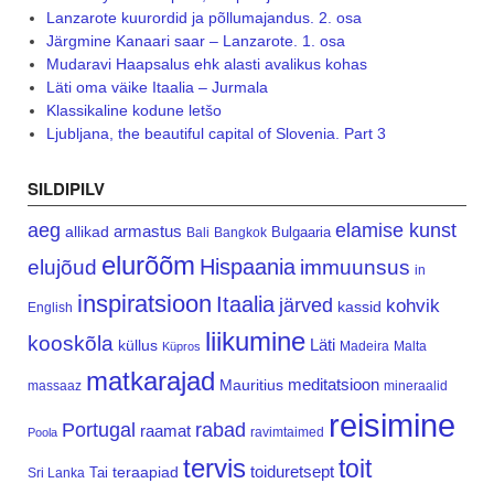
Lanzarote kuurordid ja põllumajandus. 2. osa
Järgmine Kanaari saar – Lanzarote. 1. osa
Mudaravi Haapsalus ehk alasti avalikus kohas
Läti oma väike Itaalia – Jurmala
Klassikaline kodune letšo
Ljubljana, the beautiful capital of Slovenia. Part 3
SILDIPILV
aeg
elamise kunst
armastus
allikad
Bulgaaria
Bali
Bangkok
elurõõm
Hispaania
elujõud
immuunsus
in
inspiratsioon
Itaalia
järved
kohvik
kassid
English
liikumine
kooskõla
Läti
küllus
Madeira
Malta
Küpros
matkarajad
meditatsioon
Mauritius
massaaz
mineraalid
reisimine
Portugal
rabad
raamat
ravimtaimed
Poola
tervis
toit
teraapiad
toiduretsept
Tai
Sri Lanka