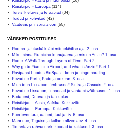
Reisikirjad – Aasia ja Indoneesia
(18)
Reisikirjad – Euroopa
(114)
Tervislik eluviis ja teraapiad
(34)
Toidud ja kohvikud
(42)
Vaateviis ja inspiratsioon
(55)
VÄRSKED POSTITUSED
Rooma: jalutuskäik läbi mitmekihilise aja. 2. osa
Miks minna Fiumicino lennujaama ja mis on Anzio? 1. osa
Rome: A Walk Through Layers of Time. Part 2
Why go to Fiumicino Airport, and what is Anzio? Part 1
Ravipaast Loodus BioSpas – keha ja hinge nauding
Kevadine Porto, Fado ja ookean. 3. osa
Mida teha Lissaboni ümbruses? Sintra ja Cascais. 2. osa
Kevadine Lissabon, linnaosad ja vaatamisväärsused. 1. osa
Budapest, Doonau ja talisuplus
Reisikirjad – Aasia, Aafrika. Kokkuvõte
Reisikirjad – Euroopa. Kokkuvõte
Fuerteventura, aaloed, tuul ja liiv. 5. osa
Manrique, Teguise ja kollane allveelaev. 4. osa
Timanfaya rahvuspark, koopad ja kaktused. 3. osa