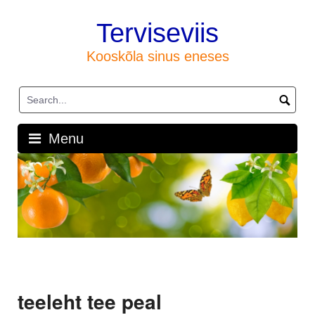
Skip
to
Terviseviis
content
Kooskõla sinus eneses
Menu
teeleht tee peal