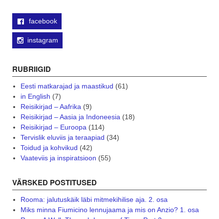
facebook
instagram
RUBRIIGID
Eesti matkarajad ja maastikud
(61)
in English
(7)
Reisikirjad – Aafrika
(9)
Reisikirjad – Aasia ja Indoneesia
(18)
Reisikirjad – Euroopa
(114)
Tervislik eluviis ja teraapiad
(34)
Toidud ja kohvikud
(42)
Vaateviis ja inspiratsioon
(55)
VÄRSKED POSTITUSED
Rooma: jalutuskäik läbi mitmekihilise aja. 2. osa
Miks minna Fiumicino lennujaama ja mis on Anzio? 1. osa