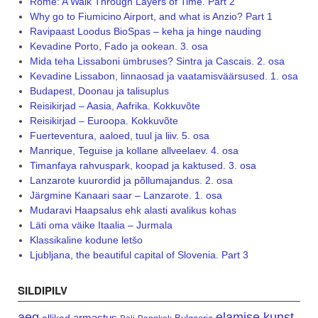
Rome: A Walk Through Layers of Time. Part 2
Why go to Fiumicino Airport, and what is Anzio? Part 1
Ravipaast Loodus BioSpas – keha ja hinge nauding
Kevadine Porto, Fado ja ookean. 3. osa
Mida teha Lissaboni ümbruses? Sintra ja Cascais. 2. osa
Kevadine Lissabon, linnaosad ja vaatamisväärsused. 1. osa
Budapest, Doonau ja talisuplus
Reisikirjad – Aasia, Aafrika. Kokkuvõte
Reisikirjad – Euroopa. Kokkuvõte
Fuerteventura, aaloed, tuul ja liiv. 5. osa
Manrique, Teguise ja kollane allveelaev. 4. osa
Timanfaya rahvuspark, koopad ja kaktused. 3. osa
Lanzarote kuurordid ja põllumajandus. 2. osa
Järgmine Kanaari saar – Lanzarote. 1. osa
Mudaravi Haapsalus ehk alasti avalikus kohas
Läti oma väike Itaalia – Jurmala
Klassikaline kodune letšo
Ljubljana, the beautiful capital of Slovenia. Part 3
SILDIPILV
aeg
elamise kunst
armastus