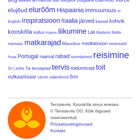
allikad
Bulgaaria
Bali
Bangkok
elurõõm
Hispaania
elujõud
immuunsus
in
inspiratsioon
Itaalia
järved
kohvik
kassid
English
liikumine
kooskõla
Läti
küllus
Madeira
Malta
Küpros
matkarajad
meditatsioon
Mauritius
massaaz
mineraalid
reisimine
Portugal
rabad
raamat
ravimtaimed
Poola
tervis
toit
teraapiad
toiduretsept
Tai
Sri Lanka
vulkaanisaar
õnn
vääriskivid
värvid
Terviseviis. Kooskõla sinus eneses.
© Terviseviis OÜ. Kõik õigused
reserveeritud.
Privaatsustingimused
Kontakt