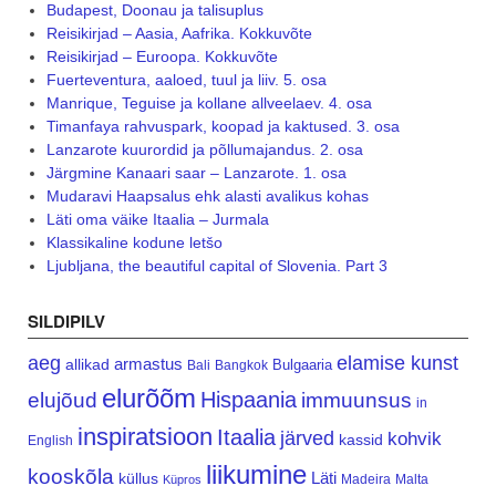
Budapest, Doonau ja talisuplus
Reisikirjad – Aasia, Aafrika. Kokkuvõte
Reisikirjad – Euroopa. Kokkuvõte
Fuerteventura, aaloed, tuul ja liiv. 5. osa
Manrique, Teguise ja kollane allveelaev. 4. osa
Timanfaya rahvuspark, koopad ja kaktused. 3. osa
Lanzarote kuurordid ja põllumajandus. 2. osa
Järgmine Kanaari saar – Lanzarote. 1. osa
Mudaravi Haapsalus ehk alasti avalikus kohas
Läti oma väike Itaalia – Jurmala
Klassikaline kodune letšo
Ljubljana, the beautiful capital of Slovenia. Part 3
SILDIPILV
aeg
elamise kunst
armastus
allikad
Bulgaaria
Bali
Bangkok
elurõõm
Hispaania
elujõud
immuunsus
in
inspiratsioon
Itaalia
järved
kohvik
kassid
English
liikumine
kooskõla
Läti
küllus
Madeira
Malta
Küpros