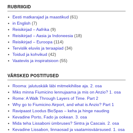
RUBRIIGID
Eesti matkarajad ja maastikud
(61)
in English
(7)
Reisikirjad – Aafrika
(9)
Reisikirjad – Aasia ja Indoneesia
(18)
Reisikirjad – Euroopa
(114)
Tervislik eluviis ja teraapiad
(34)
Toidud ja kohvikud
(42)
Vaateviis ja inspiratsioon
(55)
VÄRSKED POSTITUSED
Rooma: jalutuskäik läbi mitmekihilise aja. 2. osa
Miks minna Fiumicino lennujaama ja mis on Anzio? 1. osa
Rome: A Walk Through Layers of Time. Part 2
Why go to Fiumicino Airport, and what is Anzio? Part 1
Ravipaast Loodus BioSpas – keha ja hinge nauding
Kevadine Porto, Fado ja ookean. 3. osa
Mida teha Lissaboni ümbruses? Sintra ja Cascais. 2. osa
Kevadine Lissabon, linnaosad ja vaatamisväärsused. 1. osa