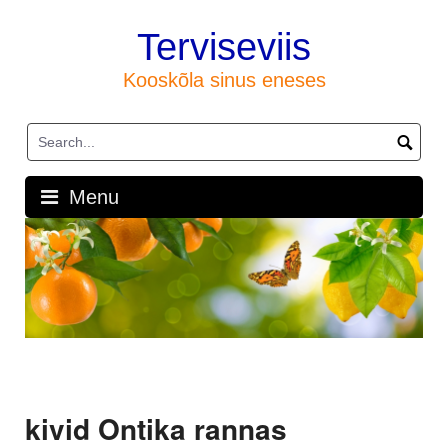
Skip
to
Terviseviis
content
Kooskõla sinus eneses
Menu
kivid Ontika rannas