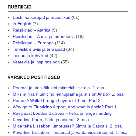
RUBRIIGID
Eesti matkarajad ja maastikud
(61)
in English
(7)
Reisikirjad – Aafrika
(9)
Reisikirjad – Aasia ja Indoneesia
(18)
Reisikirjad – Euroopa
(114)
Tervislik eluviis ja teraapiad
(34)
Toidud ja kohvikud
(42)
Vaateviis ja inspiratsioon
(55)
VÄRSKED POSTITUSED
Rooma: jalutuskäik läbi mitmekihilise aja. 2. osa
Miks minna Fiumicino lennujaama ja mis on Anzio? 1. osa
Rome: A Walk Through Layers of Time. Part 2
Why go to Fiumicino Airport, and what is Anzio? Part 1
Ravipaast Loodus BioSpas – keha ja hinge nauding
Kevadine Porto, Fado ja ookean. 3. osa
Mida teha Lissaboni ümbruses? Sintra ja Cascais. 2. osa
Kevadine Lissabon, linnaosad ja vaatamisväärsused. 1. osa