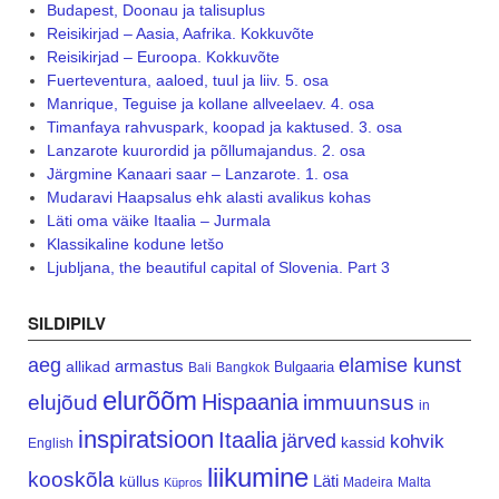
Budapest, Doonau ja talisuplus
Reisikirjad – Aasia, Aafrika. Kokkuvõte
Reisikirjad – Euroopa. Kokkuvõte
Fuerteventura, aaloed, tuul ja liiv. 5. osa
Manrique, Teguise ja kollane allveelaev. 4. osa
Timanfaya rahvuspark, koopad ja kaktused. 3. osa
Lanzarote kuurordid ja põllumajandus. 2. osa
Järgmine Kanaari saar – Lanzarote. 1. osa
Mudaravi Haapsalus ehk alasti avalikus kohas
Läti oma väike Itaalia – Jurmala
Klassikaline kodune letšo
Ljubljana, the beautiful capital of Slovenia. Part 3
SILDIPILV
aeg
elamise kunst
armastus
allikad
Bulgaaria
Bali
Bangkok
elurõõm
Hispaania
elujõud
immuunsus
in
inspiratsioon
Itaalia
järved
kohvik
kassid
English
liikumine
kooskõla
Läti
küllus
Madeira
Malta
Küpros