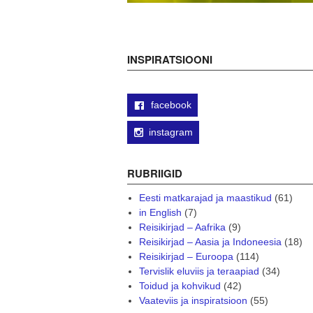
INSPIRATSIOONI
facebook
instagram
RUBRIIGID
Eesti matkarajad ja maastikud
(61)
in English
(7)
Reisikirjad – Aafrika
(9)
Reisikirjad – Aasia ja Indoneesia
(18)
Reisikirjad – Euroopa
(114)
Tervislik eluviis ja teraapiad
(34)
Toidud ja kohvikud
(42)
Vaateviis ja inspiratsioon
(55)