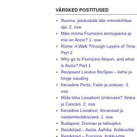
VÄRSKED POSTITUSED
Rooma: jalutuskäik läbi mitmekihilise
aja. 2. osa
Miks minna Fiumicino lennujaama ja
mis on Anzio? 1. osa
Rome: A Walk Through Layers of Time.
Part 2
Why go to Fiumicino Airport, and what
is Anzio? Part 1
Ravipaast Loodus BioSpas – keha ja
hinge nauding
Kevadine Porto, Fado ja ookean. 3.
osa
Mida teha Lissaboni ümbruses? Sintra
ja Cascais. 2. osa
Kevadine Lissabon, linnaosad ja
vaatamisväärsused. 1. osa
Budapest, Doonau ja talisuplus
Reisikirjad – Aasia, Aafrika. Kokkuvõte
Reisikirjad – Euroopa. Kokkuvõte