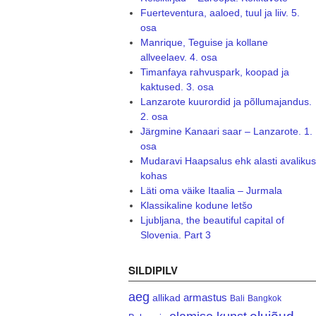
Fuerteventura, aaloed, tuul ja liiv. 5.
osa
Manrique, Teguise ja kollane
allveelaev. 4. osa
Timanfaya rahvuspark, koopad ja
kaktused. 3. osa
Lanzarote kuurordid ja põllumajandus.
2. osa
Järgmine Kanaari saar – Lanzarote. 1.
osa
Mudaravi Haapsalus ehk alasti avalikus
kohas
Läti oma väike Itaalia – Jurmala
Klassikaline kodune letšo
Ljubljana, the beautiful capital of
Slovenia. Part 3
SILDIPILV
aeg
armastus
allikad
Bali
Bangkok