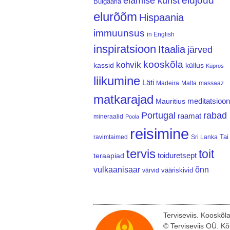
elujõud
elamise kunst
Bulgaaria
elurõõm
Hispaania
immuunsus
in English
inspiratsioon
Itaalia
järved
kooskõla
kohvik
kassid
küllus
Küpros
liikumine
Läti
Madeira
Malta
massaaz
matkarajad
meditatsioon
Mauritius
Portugal
rabad
raamat
mineraalid
Poola
reisimine
Tai
ravimtaimed
Sri Lanka
tervis
toit
teraapiad
toiduretsept
vulkaanisaar
õnn
vääriskivid
värvid
Terviseviis. Kooskõl
© Terviseviis OÜ. Kõ