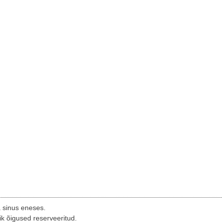
a sinus eneses.
ik õigused reserveeritud.