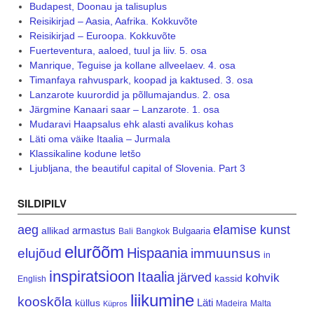
Budapest, Doonau ja talisuplus
Reisikirjad – Aasia, Aafrika. Kokkuvõte
Reisikirjad – Euroopa. Kokkuvõte
Fuerteventura, aaloed, tuul ja liiv. 5. osa
Manrique, Teguise ja kollane allveelaev. 4. osa
Timanfaya rahvuspark, koopad ja kaktused. 3. osa
Lanzarote kuurordid ja põllumajandus. 2. osa
Järgmine Kanaari saar – Lanzarote. 1. osa
Mudaravi Haapsalus ehk alasti avalikus kohas
Läti oma väike Itaalia – Jurmala
Klassikaline kodune letšo
Ljubljana, the beautiful capital of Slovenia. Part 3
SILDIPILV
aeg
elamise kunst
armastus
allikad
Bulgaaria
Bali
Bangkok
elurõõm
Hispaania
elujõud
immuunsus
in
inspiratsioon
Itaalia
järved
kohvik
kassid
English
liikumine
kooskõla
Läti
küllus
Madeira
Malta
Küpros