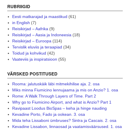
RUBRIIGID
Eesti matkarajad ja maastikud
(61)
in English
(7)
Reisikirjad – Aafrika
(9)
Reisikirjad – Aasia ja Indoneesia
(18)
Reisikirjad – Euroopa
(114)
Tervislik eluviis ja teraapiad
(34)
Toidud ja kohvikud
(42)
Vaateviis ja inspiratsioon
(55)
VÄRSKED POSTITUSED
Rooma: jalutuskäik läbi mitmekihilise aja. 2. osa
Miks minna Fiumicino lennujaama ja mis on Anzio? 1. osa
Rome: A Walk Through Layers of Time. Part 2
Why go to Fiumicino Airport, and what is Anzio? Part 1
Ravipaast Loodus BioSpas – keha ja hinge nauding
Kevadine Porto, Fado ja ookean. 3. osa
Mida teha Lissaboni ümbruses? Sintra ja Cascais. 2. osa
Kevadine Lissabon, linnaosad ja vaatamisväärsused. 1. osa