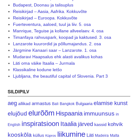
Budapest, Doonau ja talisuplus
Reisikirjad – Aasia, Aafrika. Kokkuvõte
Reisikirjad – Euroopa. Kokkuvõte
Fuerteventura, aaloed, tuul ja liiv. 5. osa
Manrique, Teguise ja kollane allveelaev. 4. osa
Timanfaya rahvuspark, koopad ja kaktused. 3. osa
Lanzarote kuurordid ja põllumajandus. 2. osa
Järgmine Kanaari saar – Lanzarote. 1. osa
Mudaravi Haapsalus ehk alasti avalikus kohas
Läti oma väike Itaalia – Jurmala
Klassikaline kodune letšo
Ljubljana, the beautiful capital of Slovenia. Part 3
SILDIPILV
aeg
elamise kunst
armastus
allikad
Bulgaaria
Bali
Bangkok
elurõõm
Hispaania
elujõud
immuunsus
in
inspiratsioon
Itaalia
järved
kohvik
kassid
English
liikumine
kooskõla
Läti
küllus
Madeira
Malta
Küpros