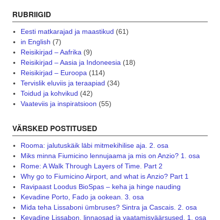
RUBRIIGID
Eesti matkarajad ja maastikud
(61)
in English
(7)
Reisikirjad – Aafrika
(9)
Reisikirjad – Aasia ja Indoneesia
(18)
Reisikirjad – Euroopa
(114)
Tervislik eluviis ja teraapiad
(34)
Toidud ja kohvikud
(42)
Vaateviis ja inspiratsioon
(55)
VÄRSKED POSTITUSED
Rooma: jalutuskäik läbi mitmekihilise aja. 2. osa
Miks minna Fiumicino lennujaama ja mis on Anzio? 1. osa
Rome: A Walk Through Layers of Time. Part 2
Why go to Fiumicino Airport, and what is Anzio? Part 1
Ravipaast Loodus BioSpas – keha ja hinge nauding
Kevadine Porto, Fado ja ookean. 3. osa
Mida teha Lissaboni ümbruses? Sintra ja Cascais. 2. osa
Kevadine Lissabon, linnaosad ja vaatamisväärsused. 1. osa