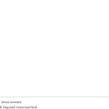
a sinus eneses.
ik õigused reserveeritud.