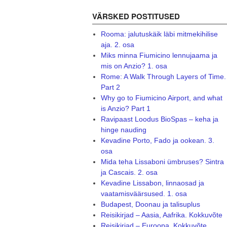
VÄRSKED POSTITUSED
Rooma: jalutuskäik läbi mitmekihilise
aja. 2. osa
Miks minna Fiumicino lennujaama ja
mis on Anzio? 1. osa
Rome: A Walk Through Layers of Time.
Part 2
Why go to Fiumicino Airport, and what
is Anzio? Part 1
Ravipaast Loodus BioSpas – keha ja
hinge nauding
Kevadine Porto, Fado ja ookean. 3.
osa
Mida teha Lissaboni ümbruses? Sintra
ja Cascais. 2. osa
Kevadine Lissabon, linnaosad ja
vaatamisväärsused. 1. osa
Budapest, Doonau ja talisuplus
Reisikirjad – Aasia, Aafrika. Kokkuvõte
Reisikirjad – Euroopa. Kokkuvõte