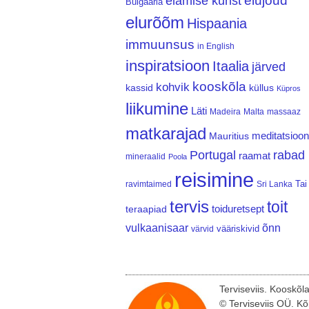
elujõud
elamise kunst
Bulgaaria
elurõõm
Hispaania
immuunsus
in English
inspiratsioon
Itaalia
järved
kooskõla
kohvik
kassid
küllus
Küpros
liikumine
Läti
Madeira
Malta
massaaz
matkarajad
meditatsioon
Mauritius
Portugal
rabad
raamat
mineraalid
Poola
reisimine
Tai
ravimtaimed
Sri Lanka
tervis
toit
teraapiad
toiduretsept
vulkaanisaar
õnn
vääriskivid
värvid
Terviseviis. Kooskõl
© Terviseviis OÜ. Kõ