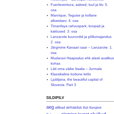
Fuerteventura, aaloed, tuul ja liiv. 5.
osa
Manrique, Teguise ja kollane
allveelaev. 4. osa
Timanfaya rahvuspark, koopad ja
kaktused. 3. osa
Lanzarote kuurordid ja põllumajandus.
2. osa
Järgmine Kanaari saar – Lanzarote. 1.
osa
Mudaravi Haapsalus ehk alasti avalikus
kohas
Läti oma väike Itaalia – Jurmala
Klassikaline kodune letšo
Ljubljana, the beautiful capital of
Slovenia. Part 3
SILDIPILV
aeg
armastus
allikad
Bali
Bangkok