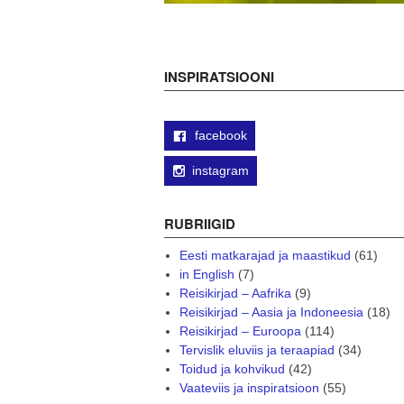
INSPIRATSIOONI
facebook
instagram
RUBRIIGID
Eesti matkarajad ja maastikud
(61)
in English
(7)
Reisikirjad – Aafrika
(9)
Reisikirjad – Aasia ja Indoneesia
(18)
Reisikirjad – Euroopa
(114)
Tervislik eluviis ja teraapiad
(34)
Toidud ja kohvikud
(42)
Vaateviis ja inspiratsioon
(55)