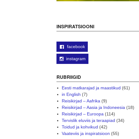
INSPIRATSIOONI
facebook
instagram
RUBRIIGID
Eesti matkarajad ja maastikud
(61)
in English
(7)
Reisikirjad – Aafrika
(9)
Reisikirjad – Aasia ja Indoneesia
(18)
Reisikirjad – Euroopa
(114)
Tervislik eluviis ja teraapiad
(34)
Toidud ja kohvikud
(42)
Vaateviis ja inspiratsioon
(55)