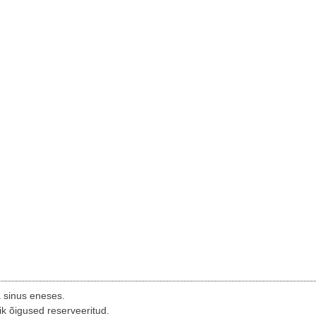
a sinus eneses.
ik õigused reserveeritud.