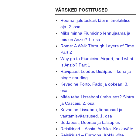
VÄRSKED POSTITUSED
Rooma: jalutuskäik läbi mitmekihilise
aja. 2. osa
Miks minna Fiumicino lennujaama ja
mis on Anzio? 1. osa
Rome: A Walk Through Layers of Time.
Part 2
Why go to Fiumicino Airport, and what
is Anzio? Part 1
Ravipaast Loodus BioSpas – keha ja
hinge nauding
Kevadine Porto, Fado ja ookean. 3.
osa
Mida teha Lissaboni ümbruses? Sintra
ja Cascais. 2. osa
Kevadine Lissabon, linnaosad ja
vaatamisväärsused. 1. osa
Budapest, Doonau ja talisuplus
Reisikirjad – Aasia, Aafrika. Kokkuvõte
Reisikirjad – Euroopa. Kokkuvõte