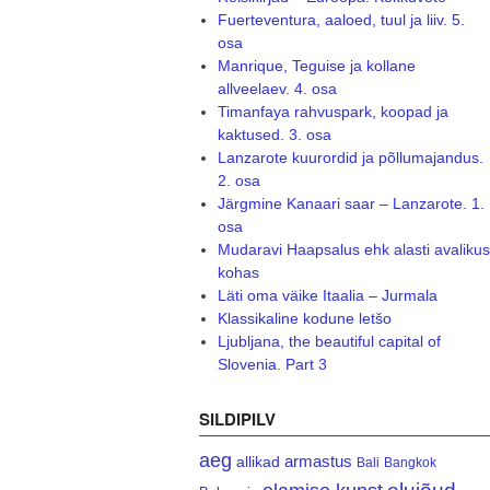
Fuerteventura, aaloed, tuul ja liiv. 5.
osa
Manrique, Teguise ja kollane
allveelaev. 4. osa
Timanfaya rahvuspark, koopad ja
kaktused. 3. osa
Lanzarote kuurordid ja põllumajandus.
2. osa
Järgmine Kanaari saar – Lanzarote. 1.
osa
Mudaravi Haapsalus ehk alasti avalikus
kohas
Läti oma väike Itaalia – Jurmala
Klassikaline kodune letšo
Ljubljana, the beautiful capital of
Slovenia. Part 3
SILDIPILV
aeg
armastus
allikad
Bali
Bangkok