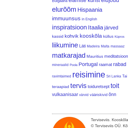
elujõud
elamise kunst
Bulgaaria
elurõõm
Hispaania
immuunsus
in English
inspiratsioon
Itaalia
järved
kooskõla
kohvik
kassid
küllus
Küpros
liikumine
Läti
Madeira
Malta
massaaz
matkarajad
meditatsioon
Mauritius
Portugal
rabad
raamat
mineraalid
Poola
reisimine
Tai
ravimtaimed
Sri Lanka
tervis
toit
teraapiad
toiduretsept
vulkaanisaar
õnn
vääriskivid
värvid
Terviseviis. Kooskõl
© Terviseviis OÜ. Kõ