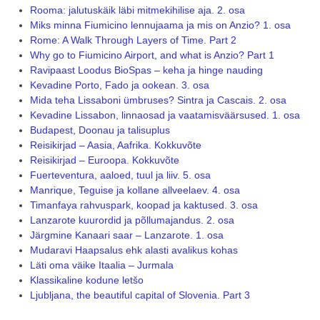
Rooma: jalutuskäik läbi mitmekihilise aja. 2. osa
Miks minna Fiumicino lennujaama ja mis on Anzio? 1. osa
Rome: A Walk Through Layers of Time. Part 2
Why go to Fiumicino Airport, and what is Anzio? Part 1
Ravipaast Loodus BioSpas – keha ja hinge nauding
Kevadine Porto, Fado ja ookean. 3. osa
Mida teha Lissaboni ümbruses? Sintra ja Cascais. 2. osa
Kevadine Lissabon, linnaosad ja vaatamisväärsused. 1. osa
Budapest, Doonau ja talisuplus
Reisikirjad – Aasia, Aafrika. Kokkuvõte
Reisikirjad – Euroopa. Kokkuvõte
Fuerteventura, aaloed, tuul ja liiv. 5. osa
Manrique, Teguise ja kollane allveelaev. 4. osa
Timanfaya rahvuspark, koopad ja kaktused. 3. osa
Lanzarote kuurordid ja põllumajandus. 2. osa
Järgmine Kanaari saar – Lanzarote. 1. osa
Mudaravi Haapsalus ehk alasti avalikus kohas
Läti oma väike Itaalia – Jurmala
Klassikaline kodune letšo
Ljubljana, the beautiful capital of Slovenia. Part 3