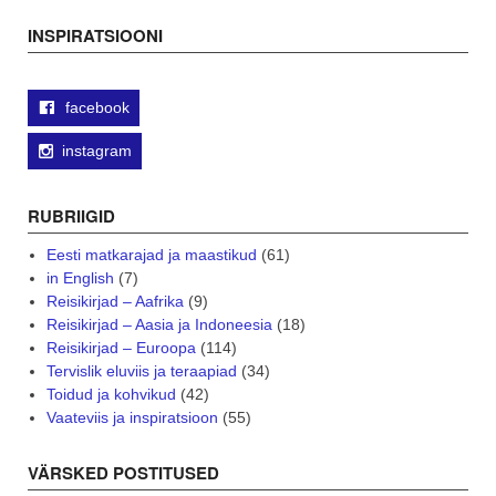
navigation
INSPIRATSIOONI
facebook
instagram
RUBRIIGID
Eesti matkarajad ja maastikud
(61)
in English
(7)
Reisikirjad – Aafrika
(9)
Reisikirjad – Aasia ja Indoneesia
(18)
Reisikirjad – Euroopa
(114)
Tervislik eluviis ja teraapiad
(34)
Toidud ja kohvikud
(42)
Vaateviis ja inspiratsioon
(55)
VÄRSKED POSTITUSED