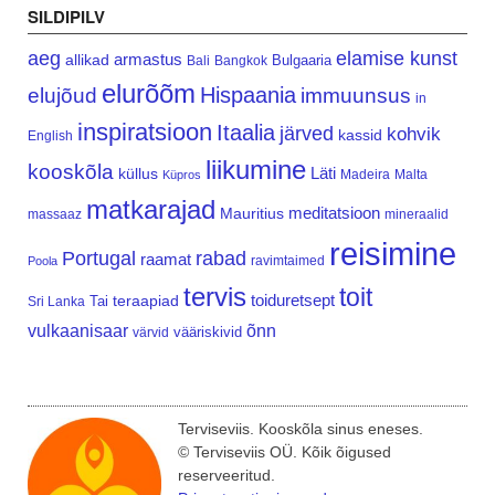
SILDIPILV
aeg
elamise kunst
armastus
allikad
Bulgaaria
Bali
Bangkok
elurõõm
Hispaania
elujõud
immuunsus
in
inspiratsioon
Itaalia
järved
kohvik
kassid
English
liikumine
kooskõla
Läti
küllus
Madeira
Malta
Küpros
matkarajad
meditatsioon
Mauritius
massaaz
mineraalid
reisimine
Portugal
rabad
raamat
ravimtaimed
Poola
tervis
toit
teraapiad
toiduretsept
Tai
Sri Lanka
vulkaanisaar
õnn
vääriskivid
värvid
Terviseviis. Kooskõla sinus eneses.
© Terviseviis OÜ. Kõik õigused
reserveeritud.