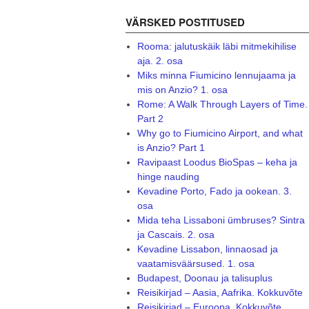
VÄRSKED POSTITUSED
Rooma: jalutuskäik läbi mitmekihilise
aja. 2. osa
Miks minna Fiumicino lennujaama ja
mis on Anzio? 1. osa
Rome: A Walk Through Layers of Time.
Part 2
Why go to Fiumicino Airport, and what
is Anzio? Part 1
Ravipaast Loodus BioSpas – keha ja
hinge nauding
Kevadine Porto, Fado ja ookean. 3.
osa
Mida teha Lissaboni ümbruses? Sintra
ja Cascais. 2. osa
Kevadine Lissabon, linnaosad ja
vaatamisväärsused. 1. osa
Budapest, Doonau ja talisuplus
Reisikirjad – Aasia, Aafrika. Kokkuvõte
Reisikirjad – Euroopa. Kokkuvõte