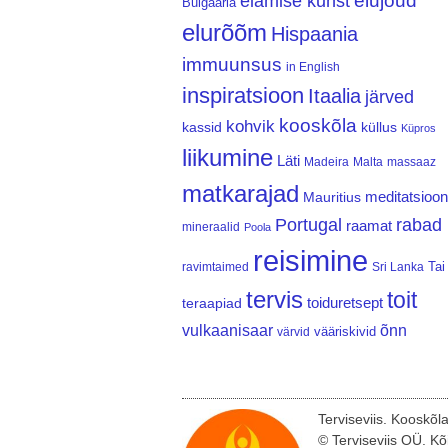
elujõud
elamise kunst
Bulgaaria
elurõõm
Hispaania
immuunsus
in English
inspiratsioon
Itaalia
järved
kooskõla
kohvik
kassid
küllus
Küpros
liikumine
Läti
Madeira
Malta
massaaz
matkarajad
meditatsioon
Mauritius
Portugal
rabad
raamat
mineraalid
Poola
reisimine
Tai
ravimtaimed
Sri Lanka
tervis
toit
teraapiad
toiduretsept
vulkaanisaar
õnn
vääriskivid
värvid
Terviseviis. Kooskõl
© Terviseviis OÜ. Kõ