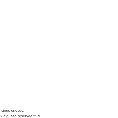
a sinus eneses.
ik õigused reserveeritud.