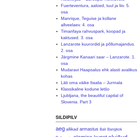
Fuerteventura, aaloed, tuul ja liiv. 5.
osa
Manrique, Teguise ja kollane
allveelaev. 4. osa
Timanfaya rahvuspark, koopad ja
kaktused. 3. osa
Lanzarote kuurordid ja põllumajandus.
2. osa
Järgmine Kanaari saar – Lanzarote. 1.
osa
Mudaravi Haapsalus ehk alasti avalikus
kohas
Läti oma väike Itaalia – Jurmala
Klassikaline kodune letšo
Ljubljana, the beautiful capital of
Slovenia. Part 3
SILDIPILV
aeg
armastus
allikad
Bali
Bangkok