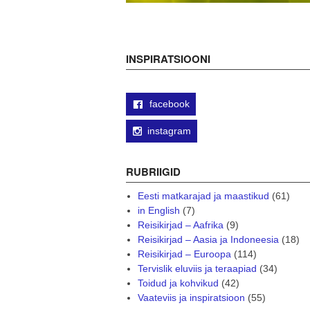
INSPIRATSIOONI
facebook
instagram
RUBRIIGID
Eesti matkarajad ja maastikud
(61)
in English
(7)
Reisikirjad – Aafrika
(9)
Reisikirjad – Aasia ja Indoneesia
(18)
Reisikirjad – Euroopa
(114)
Tervislik eluviis ja teraapiad
(34)
Toidud ja kohvikud
(42)
Vaateviis ja inspiratsioon
(55)