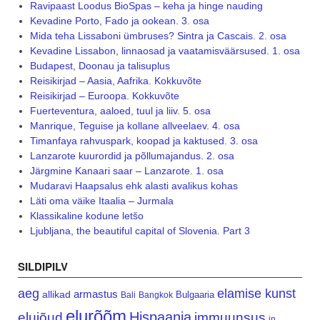
Ravipaast Loodus BioSpas – keha ja hinge nauding
Kevadine Porto, Fado ja ookean. 3. osa
Mida teha Lissaboni ümbruses? Sintra ja Cascais. 2. osa
Kevadine Lissabon, linnaosad ja vaatamisväärsused. 1. osa
Budapest, Doonau ja talisuplus
Reisikirjad – Aasia, Aafrika. Kokkuvõte
Reisikirjad – Euroopa. Kokkuvõte
Fuerteventura, aaloed, tuul ja liiv. 5. osa
Manrique, Teguise ja kollane allveelaev. 4. osa
Timanfaya rahvuspark, koopad ja kaktused. 3. osa
Lanzarote kuurordid ja põllumajandus. 2. osa
Järgmine Kanaari saar – Lanzarote. 1. osa
Mudaravi Haapsalus ehk alasti avalikus kohas
Läti oma väike Itaalia – Jurmala
Klassikaline kodune letšo
Ljubljana, the beautiful capital of Slovenia. Part 3
SILDIPILV
aeg
elamise kunst
armastus
allikad
Bulgaaria
Bali
Bangkok
elurõõm
Hispaania
elujõud
immuunsus
in