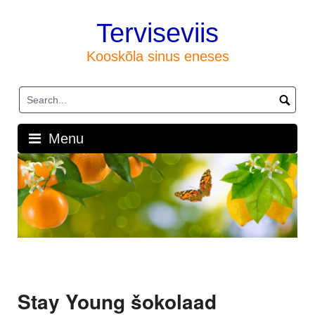
Skip
to
Terviseviis
content
Kooskõla sinus eneses
Menu
Stay Young šokolaad