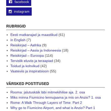
facebook
instagram
RUBRIIGID
Eesti matkarajad ja maastikud
(61)
in English
(7)
Reisikirjad – Aafrika
(9)
Reisikirjad – Aasia ja Indoneesia
(18)
Reisikirjad – Euroopa
(114)
Tervislik eluviis ja teraapiad
(34)
Toidud ja kohvikud
(42)
Vaateviis ja inspiratsioon
(55)
VÄRSKED POSTITUSED
Rooma: jalutuskäik läbi mitmekihilise aja. 2. osa
Miks minna Fiumicino lennujaama ja mis on Anzio? 1. osa
Rome: A Walk Through Layers of Time. Part 2
Why go to Fiumicino Airport, and what is Anzio? Part 1