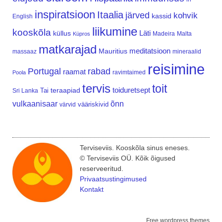
inspiratsioon
Itaalia
järved
kohvik
kassid
English
liikumine
kooskõla
Läti
küllus
Madeira
Malta
Küpros
matkarajad
meditatsioon
Mauritius
massaaz
mineraalid
reisimine
Portugal
rabad
raamat
ravimtaimed
Poola
tervis
toit
teraapiad
toiduretsept
Tai
Sri Lanka
vulkaanisaar
õnn
vääriskivid
värvid
Terviseviis. Kooskõla sinus eneses.
© Terviseviis OÜ. Kõik õigused
reserveeritud.
Privaatsustingimused
Kontakt
Free wordpress themes