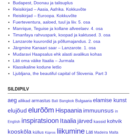
Budapest, Doonau ja talisuplus
Reisikirjad – Aasia, Aafrika. Kokkuvõte
Reisikirjad – Euroopa. Kokkuvõte
Fuerteventura, aaloed, tuul ja liiv. 5. osa
Manrique, Teguise ja kollane allveelaev. 4. osa
Timanfaya rahvuspark, koopad ja kaktused. 3. osa
Lanzarote kuurordid ja põllumajandus. 2. osa
Järgmine Kanaari saar – Lanzarote. 1. osa
Mudaravi Haapsalus ehk alasti avalikus kohas
Läti oma väike Itaalia – Jurmala
Klassikaline kodune letšo
Ljubljana, the beautiful capital of Slovenia. Part 3
SILDIPILV
aeg
elamise kunst
armastus
allikad
Bulgaaria
Bali
Bangkok
elurõõm
Hispaania
elujõud
immuunsus
in
inspiratsioon
Itaalia
järved
kohvik
kassid
English
liikumine
kooskõla
Läti
küllus
Madeira
Malta
Küpros