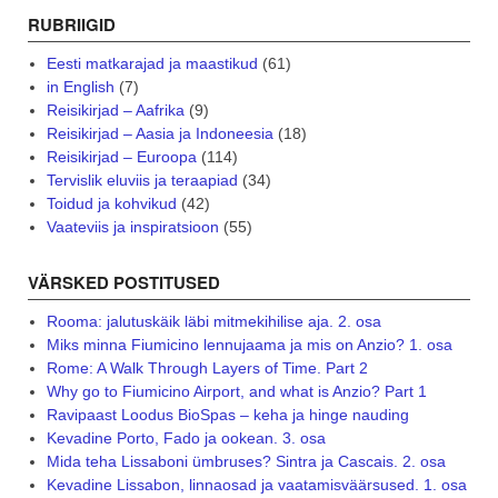
RUBRIIGID
Eesti matkarajad ja maastikud
(61)
in English
(7)
Reisikirjad – Aafrika
(9)
Reisikirjad – Aasia ja Indoneesia
(18)
Reisikirjad – Euroopa
(114)
Tervislik eluviis ja teraapiad
(34)
Toidud ja kohvikud
(42)
Vaateviis ja inspiratsioon
(55)
VÄRSKED POSTITUSED
Rooma: jalutuskäik läbi mitmekihilise aja. 2. osa
Miks minna Fiumicino lennujaama ja mis on Anzio? 1. osa
Rome: A Walk Through Layers of Time. Part 2
Why go to Fiumicino Airport, and what is Anzio? Part 1
Ravipaast Loodus BioSpas – keha ja hinge nauding
Kevadine Porto, Fado ja ookean. 3. osa
Mida teha Lissaboni ümbruses? Sintra ja Cascais. 2. osa
Kevadine Lissabon, linnaosad ja vaatamisväärsused. 1. osa